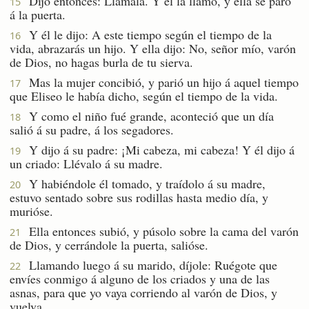
Dijo entonces: Llámala. Y él la llamó, y ella se paró
15
á la puerta.
Y él le dijo: A este tiempo según el tiempo de la
16
vida, abrazarás un hijo. Y ella dijo: No, señor mío, varón
de Dios, no hagas burla de tu sierva.
Mas la mujer concibió, y parió un hijo á aquel tiempo
17
que Eliseo le había dicho, según el tiempo de la vida.
Y como el niño fué grande, aconteció que un día
18
salió á su padre, á los segadores.
Y dijo á su padre: ¡Mi cabeza, mi cabeza! Y él dijo á
19
un criado: Llévalo á su madre.
Y habiéndole él tomado, y traídolo á su madre,
20
estuvo sentado sobre sus rodillas hasta medio día, y
murióse.
Ella entonces subió, y púsolo sobre la cama del varón
21
de Dios, y cerrándole la puerta, salióse.
Llamando luego á su marido, díjole: Ruégote que
22
envíes conmigo á alguno de los criados y una de las
asnas, para que yo vaya corriendo al varón de Dios, y
vuelva.