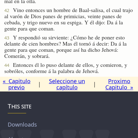
mal en la olla.
Vino entonces un hombre de Baal-salisa, el cual trajo
42
al varón de Dios panes de primicias, veinte panes de
cebada, y trigo nuevo en su espiga. Y él dijo: Da á la
gente para que coman.
Y respondió su sirviente: ¿Cómo he de poner esto
43
delante de cien hombres? Mas él tornó á decir: Da á la
gente para que coman, porque así ha dicho Jehová:
Comerán, y sobrará.
Entonces él lo puso delante de ellos, y comieron, y
44
sobróles, conforme á la palabra de Jehová.
« Capitulo
Seleccione un
Proximo
|
|
previo
capítulo
Capitulo »
This site
Downloads