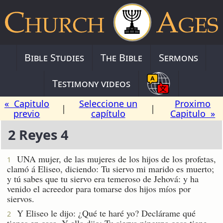
Bible Studies
The Bible
Sermons
Testimony videos
« Capitulo
Seleccione un
Proximo
|
|
previo
capítulo
Capitulo »
2 Reyes 4
UNA mujer, de las mujeres de los hijos de los profetas,
1
clamó á Eliseo, diciendo: Tu siervo mi marido es muerto;
y tú sabes que tu siervo era temeroso de Jehová: y ha
venido el acreedor para tomarse dos hijos míos por
siervos.
Y Eliseo le dijo: ¿Qué te haré yo? Declárame qué
2
tienes en casa. Y ella dijo: Tu sierva ninguna cosa tiene