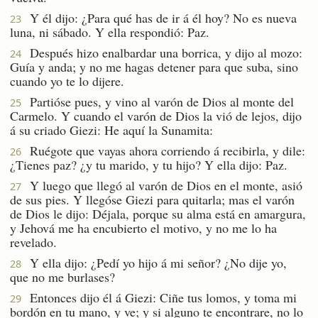
Y él dijo: ¿Para qué has de ir á él hoy? No es nueva
23
luna, ni sábado. Y ella respondió: Paz.
Después hizo enalbardar una borrica, y dijo al mozo:
24
Guía y anda; y no me hagas detener para que suba, sino
cuando yo te lo dijere.
Partióse pues, y vino al varón de Dios al monte del
25
Carmelo. Y cuando el varón de Dios la vió de lejos, dijo
á su criado Giezi: He aquí la Sunamita:
Ruégote que vayas ahora corriendo á recibirla, y dile:
26
¿Tienes paz? ¿y tu marido, y tu hijo? Y ella dijo: Paz.
Y luego que llegó al varón de Dios en el monte, asió
27
de sus pies. Y llegóse Giezi para quitarla; mas el varón
de Dios le dijo: Déjala, porque su alma está en amargura,
y Jehová me ha encubierto el motivo, y no me lo ha
revelado.
Y ella dijo: ¿Pedí yo hijo á mi señor? ¿No dije yo,
28
que no me burlases?
Entonces dijo él á Giezi: Ciñe tus lomos, y toma mi
29
bordón en tu mano, y ve; y si alguno te encontrare, no lo