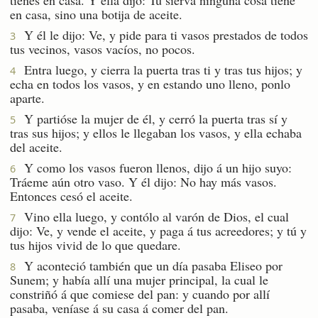
en casa, sino una botija de aceite.
Y él le dijo: Ve, y pide para ti vasos prestados de todos
3
tus vecinos, vasos vacíos, no pocos.
Entra luego, y cierra la puerta tras ti y tras tus hijos; y
4
echa en todos los vasos, y en estando uno lleno, ponlo
aparte.
Y partióse la mujer de él, y cerró la puerta tras sí y
5
tras sus hijos; y ellos le llegaban los vasos, y ella echaba
del aceite.
Y como los vasos fueron llenos, dijo á un hijo suyo:
6
Tráeme aún otro vaso. Y él dijo: No hay más vasos.
Entonces cesó el aceite.
Vino ella luego, y contólo al varón de Dios, el cual
7
dijo: Ve, y vende el aceite, y paga á tus acreedores; y tú y
tus hijos vivid de lo que quedare.
Y aconteció también que un día pasaba Eliseo por
8
Sunem; y había allí una mujer principal, la cual le
constriñó á que comiese del pan: y cuando por allí
pasaba, veníase á su casa á comer del pan.