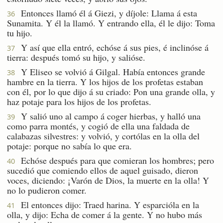
Entonces llamó él á Giezi, y díjole: Llama á esta
36
Sunamita. Y él la llamó. Y entrando ella, él le dijo: Toma
tu hijo.
Y así que ella entró, echóse á sus pies, é inclinóse á
37
tierra: después tomó su hijo, y salióse.
Y Eliseo se volvió á Gilgal. Había entonces grande
38
hambre en la tierra. Y los hijos de los profetas estaban
con él, por lo que dijo á su criado: Pon una grande olla, y
haz potaje para los hijos de los profetas.
Y salió uno al campo á coger hierbas, y halló una
39
como parra montés, y cogió de ella una faldada de
calabazas silvestres: y volvió, y cortólas en la olla del
potaje: porque no sabía lo que era.
Echóse después para que comieran los hombres; pero
40
sucedió que comiendo ellos de aquel guisado, dieron
voces, diciendo: ¡Varón de Dios, la muerte en la olla! Y
no lo pudieron comer.
El entonces dijo: Traed harina. Y esparcióla en la
41
olla, y dijo: Echa de comer á la gente. Y no hubo más