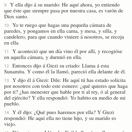
Y ella dijo á su marido: He aquí ahora, yo entiendo
9
que éste que siempre pasa por nuestra casa, es varón de
Dios santo.
Yo te ruego que hagas una pequeña cámara de
10
paredes, y pongamos en ella cama, y mesa, y silla, y
candelero, para que cuando viniere á nosotros, se recoja
en ella.
Y aconteció que un día vino él por allí, y recogióse
11
en aquella cámara, y durmió en ella.
Entonces dijo á Giezi su criado: Llama á esta
12
Sunamita. Y como él la llamó, pareció ella delante de él.
Y dijo él á Giezi: Dile: He aquí tú has estado solícita
13
por nosotros con todo este esmero: ¿qué quieres que haga
por ti? ¿has menester que hable por ti al rey, ó al general
del ejército? Y ella respondió: Yo habito en medio de mi
pueblo.
Y él dijo: ¿Qué pues haremos por ella? Y Giezi
14
respondió: He aquí ella no tiene hijo, y su marido es
viejo.