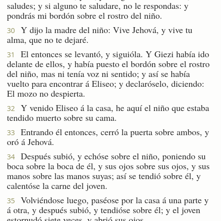
saludes; y si alguno te saludare, no le respondas: y
pondrás mi bordón sobre el rostro del niño.
Y dijo la madre del niño: Vive Jehová, y vive tu
30
alma, que no te dejaré.
El entonces se levantó, y siguióla. Y Giezi había ido
31
delante de ellos, y había puesto el bordón sobre el rostro
del niño, mas ni tenía voz ni sentido; y así se había
vuelto para encontrar á Eliseo; y declaróselo, diciendo:
El mozo no despierta.
Y venido Eliseo á la casa, he aquí el niño que estaba
32
tendido muerto sobre su cama.
Entrando él entonces, cerró la puerta sobre ambos, y
33
oró á Jehová.
Después subió, y echóse sobre el niño, poniendo su
34
boca sobre la boca de él, y sus ojos sobre sus ojos, y sus
manos sobre las manos suyas; así se tendió sobre él, y
calentóse la carne del joven.
Volviéndose luego, paséose por la casa á una parte y
35
á otra, y después subió, y tendióse sobre él; y el joven
estornudó siete veces, y abrió sus ojos.