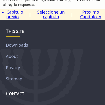
al rey la respuesta.
« Capitulo
Seleccione un
Proximo
|
|
previo
capítulo
Capitulo »
This site
Downloads
About
Privacy
Sitemap
Contact