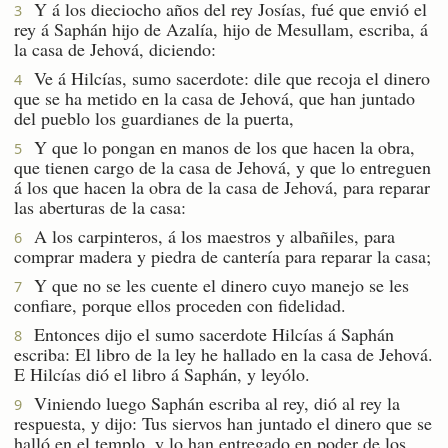
Y á los dieciocho años del rey Josías, fué que envió el
3
rey á Saphán hijo de Azalía, hijo de Mesullam, escriba, á
la casa de Jehová, diciendo:
Ve á Hilcías, sumo sacerdote: dile que recoja el dinero
4
que se ha metido en la casa de Jehová, que han juntado
del pueblo los guardianes de la puerta,
Y que lo pongan en manos de los que hacen la obra,
5
que tienen cargo de la casa de Jehová, y que lo entreguen
á los que hacen la obra de la casa de Jehová, para reparar
las aberturas de la casa:
A los carpinteros, á los maestros y albañiles, para
6
comprar madera y piedra de cantería para reparar la casa;
Y que no se les cuente el dinero cuyo manejo se les
7
confiare, porque ellos proceden con fidelidad.
Entonces dijo el sumo sacerdote Hilcías á Saphán
8
escriba: El libro de la ley he hallado en la casa de Jehová.
E Hilcías dió el libro á Saphán, y leyólo.
Viniendo luego Saphán escriba al rey, dió al rey la
9
respuesta, y dijo: Tus siervos han juntado el dinero que se
halló en el templo, y lo han entregado en poder de los