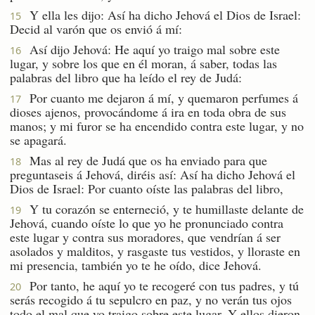
Y ella les dijo: Así ha dicho Jehová el Dios de Israel:
15
Decid al varón que os envió á mí:
Así dijo Jehová: He aquí yo traigo mal sobre este
16
lugar, y sobre los que en él moran, á saber, todas las
palabras del libro que ha leído el rey de Judá:
Por cuanto me dejaron á mí, y quemaron perfumes á
17
dioses ajenos, provocándome á ira en toda obra de sus
manos; y mi furor se ha encendido contra este lugar, y no
se apagará.
Mas al rey de Judá que os ha enviado para que
18
preguntaseis á Jehová, diréis así: Así ha dicho Jehová el
Dios de Israel: Por cuanto oíste las palabras del libro,
Y tu corazón se enterneció, y te humillaste delante de
19
Jehová, cuando oíste lo que yo he pronunciado contra
este lugar y contra sus moradores, que vendrían á ser
asolados y malditos, y rasgaste tus vestidos, y lloraste en
mi presencia, también yo te he oído, dice Jehová.
Por tanto, he aquí yo te recogeré con tus padres, y tú
20
serás recogido á tu sepulcro en paz, y no verán tus ojos
todo el mal que yo traigo sobre este lugar. Y ellos dieron