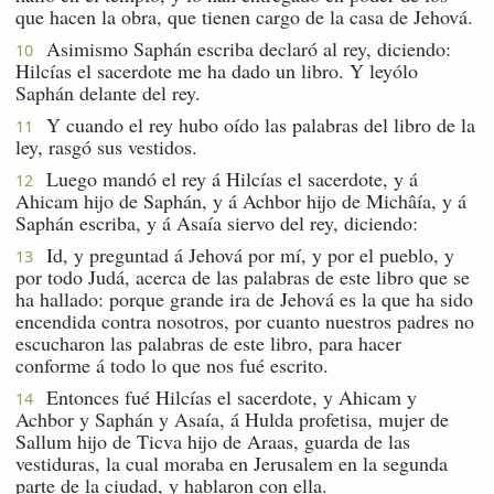
que hacen la obra, que tienen cargo de la casa de Jehová.
Asimismo Saphán escriba declaró al rey, diciendo:
10
Hilcías el sacerdote me ha dado un libro. Y leyólo
Saphán delante del rey.
Y cuando el rey hubo oído las palabras del libro de la
11
ley, rasgó sus vestidos.
Luego mandó el rey á Hilcías el sacerdote, y á
12
Ahicam hijo de Saphán, y á Achbor hijo de Michâía, y á
Saphán escriba, y á Asaía siervo del rey, diciendo:
Id, y preguntad á Jehová por mí, y por el pueblo, y
13
por todo Judá, acerca de las palabras de este libro que se
ha hallado: porque grande ira de Jehová es la que ha sido
encendida contra nosotros, por cuanto nuestros padres no
escucharon las palabras de este libro, para hacer
conforme á todo lo que nos fué escrito.
Entonces fué Hilcías el sacerdote, y Ahicam y
14
Achbor y Saphán y Asaía, á Hulda profetisa, mujer de
Sallum hijo de Ticva hijo de Araas, guarda de las
vestiduras, la cual moraba en Jerusalem en la segunda
parte de la ciudad, y hablaron con ella.