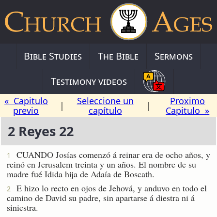
Bible Studies
The Bible
Sermons
Testimony videos
« Capitulo
Seleccione un
Proximo
|
|
previo
capítulo
Capitulo »
2 Reyes 22
CUANDO Josías comenzó á reinar era de ocho años, y
1
reinó en Jerusalem treinta y un años. El nombre de su
madre fué Idida hija de Adaía de Boscath.
E hizo lo recto en ojos de Jehová, y anduvo en todo el
2
camino de David su padre, sin apartarse á diestra ni á
siniestra.