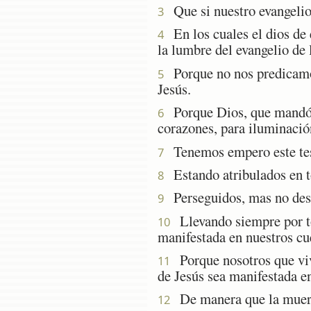
Que si nuestro evangelio 
3
En los cuales el dios de 
4
la lumbre del evangelio de 
Porque no nos predicamos 
5
Jesús.
Porque Dios, que mandó qu
6
corazones, para iluminación
Tenemos empero este tesor
7
Estando atribulados en t
8
Perseguidos, mas no des
9
Llevando siempre por tod
10
manifestada en nuestros cu
Porque nosotros que viv
11
de Jesús sea manifestada e
De manera que la muerte 
12