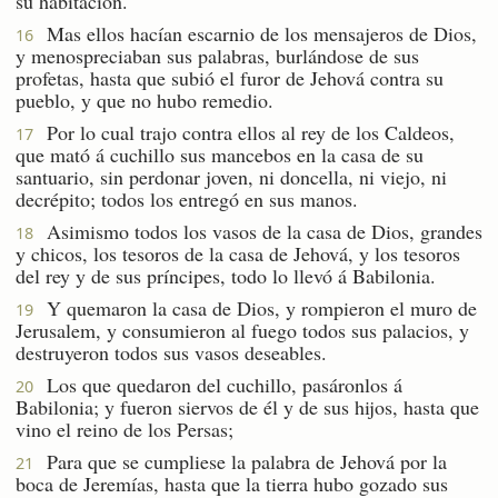
su habitación.
Mas ellos hacían escarnio de los mensajeros de Dios,
16
y menospreciaban sus palabras, burlándose de sus
profetas, hasta que subió el furor de Jehová contra su
pueblo, y que no hubo remedio.
Por lo cual trajo contra ellos al rey de los Caldeos,
17
que mató á cuchillo sus mancebos en la casa de su
santuario, sin perdonar joven, ni doncella, ni viejo, ni
decrépito; todos los entregó en sus manos.
Asimismo todos los vasos de la casa de Dios, grandes
18
y chicos, los tesoros de la casa de Jehová, y los tesoros
del rey y de sus príncipes, todo lo llevó á Babilonia.
Y quemaron la casa de Dios, y rompieron el muro de
19
Jerusalem, y consumieron al fuego todos sus palacios, y
destruyeron todos sus vasos deseables.
Los que quedaron del cuchillo, pasáronlos á
20
Babilonia; y fueron siervos de él y de sus hijos, hasta que
vino el reino de los Persas;
Para que se cumpliese la palabra de Jehová por la
21
boca de Jeremías, hasta que la tierra hubo gozado sus