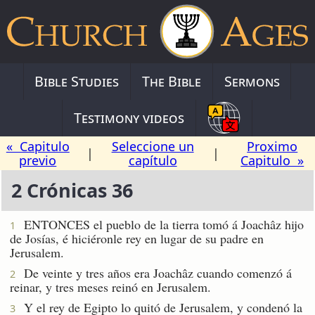
Bible Studies
The Bible
Sermons
Testimony videos
« Capitulo
Seleccione un
Proximo
|
|
previo
capítulo
Capitulo »
2 Crónicas 36
ENTONCES el pueblo de la tierra tomó á Joachâz hijo
1
de Josías, é hiciéronle rey en lugar de su padre en
Jerusalem.
De veinte y tres años era Joachâz cuando comenzó á
2
reinar, y tres meses reinó en Jerusalem.
Y el rey de Egipto lo quitó de Jerusalem, y condenó la
3