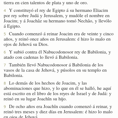
tierra en cien talentos de plata y uno de oro.
Y constituyó el rey de Egipto á su hermano Eliacim
4
por rey sobre Judá y Jerusalem, y mudóle el nombre en
Joacim; y á Joachâz su hermano tomó Nechâo, y llevólo
á Egipto.
Cuando comenzó á reinar Joacim era de veinte y cinco
5
años, y reinó once años en Jerusalem: é hizo lo malo en
ojos de Jehová su Dios.
Y subió contra él Nabucodonosor rey de Babilonia, y
6
atado con cadenas lo llevó á Babilonia.
También llevó Nabucodonosor á Babilonia de los
7
vasos de la casa de Jehová, y púsolos en su templo en
Babilonia.
Lo demás de los hechos de Joacim, y las
8
abominaciones que hizo, y lo que en él se halló, he aquí
está escrito en el libro de los reyes de Israel y de Judá: y
reinó en su lugar Joachîn su hijo.
De ocho años era Joachîn cuando comenzó á reinar, y
9
reinó tres meses y diez días en Jerusalem: é hizo lo malo
en ojos de Jehová.