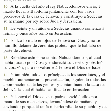
A la vuelta del año el rey Nabucodonosor envió, é
10
hízolo llevar á Babilonia juntamente con los vasos
preciosos de la casa de Jehová; y constituyó á Sedecías
su hermano por rey sobre Judá y Jerusalem.
De veinte y un años era Sedecías cuando comenzó á
11
reinar, y once años reinó en Jerusalem.
E hizo lo malo en ojos de Jehová su Dios, y no se
12
humilló delante de Jeremías profeta, que le hablaba de
parte de Jehová.
Rebelóse asimismo contra Nabucodonosor, al cual
13
había jurado por Dios; y endureció su cerviz, y obstinó
su corazón, para no volverse á Jehová el Dios de Israel.
Y también todos los príncipes de los sacerdotes, y el
14
pueblo, aumentaron la prevaricación, siguiendo todas las
abominaciones de las gentes, y contaminando la casa de
Jehová, la cual él había santificado en Jerusalem.
Y Jehová el Dios de sus padres envió á ellos por
15
mano de sus mensajeros, levantándose de mañana y
enviando: porque él tenía misericordia de su pueblo, y de