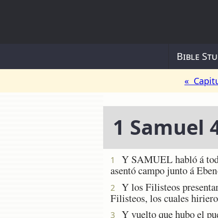
Bible Stu
« Capit
1 Samuel 
Y SAMUEL habló á todo Isr
1
asentó campo junto á Eben-
Y los Filisteos presentaro
2
Filisteos, los cuales hirie
Y vuelto que hubo el pueb
3