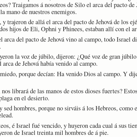
teos? Traigamos á nosotros de Silo el arca del pacto de
e la mano de nuestros enemigos.
y trajeron de allá el arca del pacto de Jehová de los ej
 dos hijos de Eli, Ophni y Phinees, estaban allí con el a
arca del pacto de Jehová vino al campo, todo Israel di
.
eron la voz de júbilo, dijeron: ¿Qué voz de gran júbilo
 arca de Jehová había venido al campo.
miedo, porque decían: Ha venido Dios al campo. Y dije
os librará de las manos de estos dioses fuertes? Estos
plaga en el desierto.
y sed hombres, porque no sirváis á los Hebreos, como e
elead.
eos, é Israel fué vencido, y huyeron cada cual á sus ti
eron de Israel treinta mil hombres de á pie.