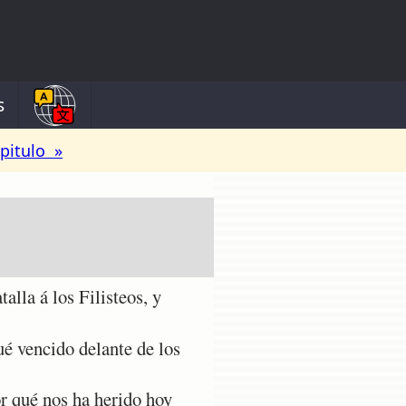
s
pitulo »
lla á los Filisteos, y
ué vencido delante de los
r qué nos ha herido hoy