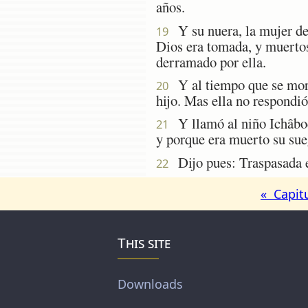
años.
Y su nuera, la mujer de 
19
Dios era tomada, y muertos
derramado por ella.
Y al tiempo que se moría
20
hijo. Mas ella no respondió
Y llamó al niño Ichâbod,
21
y porque era muerto su sue
Dijo pues: Traspasada es
22
« Capit
This site
Downloads