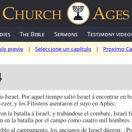
dies
The Bible
Sermons
Testimony video
ulo previo
|
Seleccione un capítulo
|
Proximo Ca
4
ael. Por aquel tiempo salió Israel á encontrar en bata
ezer, y los Filisteos asentaron el suyo en Aphec.
n la batalla á Israel; y trabándose el combate, Israel f
ron en la batalla por el campo como cuatro mil hombres.
lo al campamento, los ancianos de Israel dijeron: ¿Po