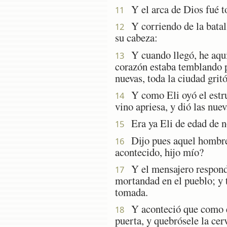
Y el arca de Dios fué to
11
Y corriendo de la batall
12
su cabeza:
Y cuando llegó, he aquí 
13
corazón estaba temblando p
nuevas, toda la ciudad gritó
Y como Eli oyó el estrue
14
vino apriesa, y dió las nuev
Era ya Eli de edad de no
15
Dijo pues aquel hombre á
16
acontecido, hijo mío?
Y el mensajero respondió
17
mortandad en el pueblo; y 
tomada.
Y aconteció que como él 
18
puerta, y quebrósele la cer