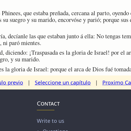
Phinees, que estaba preñada, cercana al parto, oyendo 
 su suegro y su marido, encorvóse y parió; porque sus 
, decíanle las que estaban junto á ella: No tengas tem
, ni paró mientes.
 diciendo: ¡Traspasada es la gloria de Israel! por el a
gro, y su marido.
 la gloria de Israel: porque el arca de Dios fué tomada
ulo previo
|
Seleccione un capítulo
|
Proximo Ca
Contact
Write to us