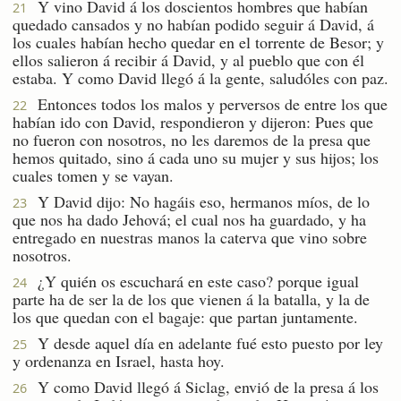
Y vino David á los doscientos hombres que habían
21
quedado cansados y no habían podido seguir á David, á
los cuales habían hecho quedar en el torrente de Besor; y
ellos salieron á recibir á David, y al pueblo que con él
estaba. Y como David llegó á la gente, saludóles con paz.
Entonces todos los malos y perversos de entre los que
22
habían ido con David, respondieron y dijeron: Pues que
no fueron con nosotros, no les daremos de la presa que
hemos quitado, sino á cada uno su mujer y sus hijos; los
cuales tomen y se vayan.
Y David dijo: No hagáis eso, hermanos míos, de lo
23
que nos ha dado Jehová; el cual nos ha guardado, y ha
entregado en nuestras manos la caterva que vino sobre
nosotros.
¿Y quién os escuchará en este caso? porque igual
24
parte ha de ser la de los que vienen á la batalla, y la de
los que quedan con el bagaje: que partan juntamente.
Y desde aquel día en adelante fué esto puesto por ley
25
y ordenanza en Israel, hasta hoy.
Y como David llegó á Siclag, envió de la presa á los
26