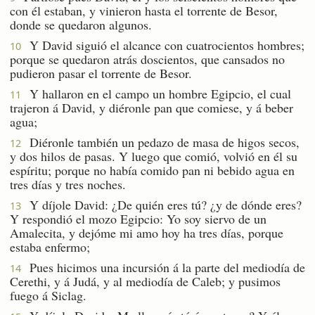
con él estaban, y vinieron hasta el torrente de Besor,
donde se quedaron algunos.
Y David siguió el alcance con cuatrocientos hombres;
10
porque se quedaron atrás doscientos, que cansados no
pudieron pasar el torrente de Besor.
Y hallaron en el campo un hombre Egipcio, el cual
11
trajeron á David, y diéronle pan que comiese, y á beber
agua;
Diéronle también un pedazo de masa de higos secos,
12
y dos hilos de pasas. Y luego que comió, volvió en él su
espíritu; porque no había comido pan ni bebido agua en
tres días y tres noches.
Y díjole David: ¿De quién eres tú? ¿y de dónde eres?
13
Y respondió el mozo Egipcio: Yo soy siervo de un
Amalecita, y dejóme mi amo hoy ha tres días, porque
estaba enfermo;
Pues hicimos una incursión á la parte del mediodía de
14
Cerethi, y á Judá, y al mediodía de Caleb; y pusimos
fuego á Siclag.