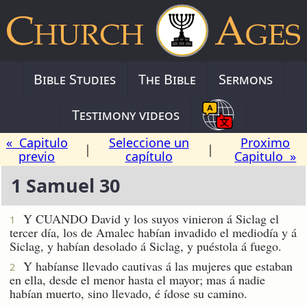
Bible Studies
The Bible
Sermons
Testimony videos
« Capitulo
Seleccione un
Proximo
|
|
previo
capítulo
Capitulo »
1 Samuel 30
Y CUANDO David y los suyos vinieron á Siclag el
1
tercer día, los de Amalec habían invadido el mediodía y á
Siclag, y habían desolado á Siclag, y puéstola á fuego.
Y habíanse llevado cautivas á las mujeres que estaban
2
en ella, desde el menor hasta el mayor; mas á nadie
habían muerto, sino llevado, é ídose su camino.