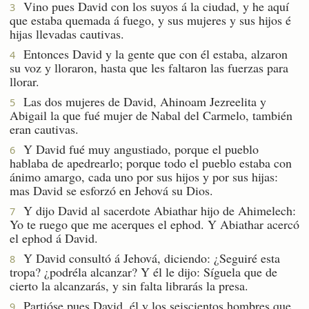
Vino pues David con los suyos á la ciudad, y he aquí
3
que estaba quemada á fuego, y sus mujeres y sus hijos é
hijas llevadas cautivas.
Entonces David y la gente que con él estaba, alzaron
4
su voz y lloraron, hasta que les faltaron las fuerzas para
llorar.
Las dos mujeres de David, Ahinoam Jezreelita y
5
Abigail la que fué mujer de Nabal del Carmelo, también
eran cautivas.
Y David fué muy angustiado, porque el pueblo
6
hablaba de apedrearlo; porque todo el pueblo estaba con
ánimo amargo, cada uno por sus hijos y por sus hijas:
mas David se esforzó en Jehová su Dios.
Y dijo David al sacerdote Abiathar hijo de Ahimelech:
7
Yo te ruego que me acerques el ephod. Y Abiathar acercó
el ephod á David.
Y David consultó á Jehová, diciendo: ¿Seguiré esta
8
tropa? ¿podréla alcanzar? Y él le dijo: Síguela que de
cierto la alcanzarás, y sin falta librarás la presa.
Partióse pues David, él y los seiscientos hombres que
9