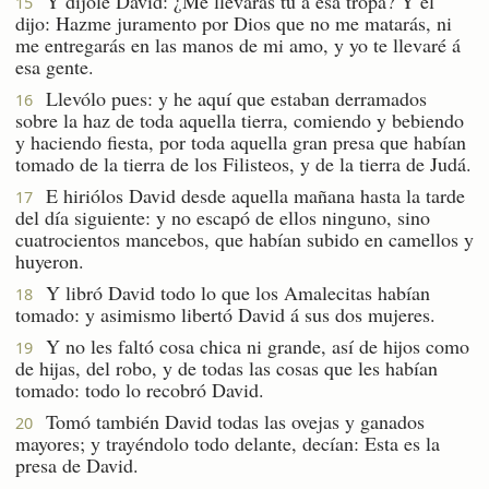
Y díjole David: ¿Me llevarás tú á esa tropa? Y él
15
dijo: Hazme juramento por Dios que no me matarás, ni
me entregarás en las manos de mi amo, y yo te llevaré á
esa gente.
Llevólo pues: y he aquí que estaban derramados
16
sobre la haz de toda aquella tierra, comiendo y bebiendo
y haciendo fiesta, por toda aquella gran presa que habían
tomado de la tierra de los Filisteos, y de la tierra de Judá.
E hiriólos David desde aquella mañana hasta la tarde
17
del día siguiente: y no escapó de ellos ninguno, sino
cuatrocientos mancebos, que habían subido en camellos y
huyeron.
Y libró David todo lo que los Amalecitas habían
18
tomado: y asimismo libertó David á sus dos mujeres.
Y no les faltó cosa chica ni grande, así de hijos como
19
de hijas, del robo, y de todas las cosas que les habían
tomado: todo lo recobró David.
Tomó también David todas las ovejas y ganados
20
mayores; y trayéndolo todo delante, decían: Esta es la
presa de David.