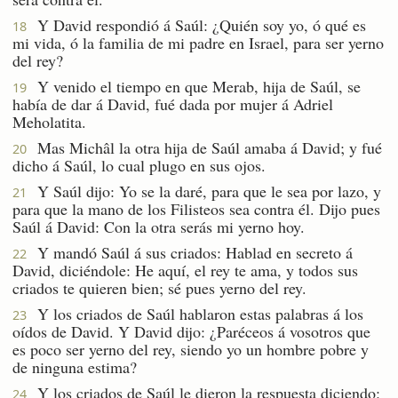
Y David respondió á Saúl: ¿Quién soy yo, ó qué es
18
mi vida, ó la familia de mi padre en Israel, para ser yerno
del rey?
Y venido el tiempo en que Merab, hija de Saúl, se
19
había de dar á David, fué dada por mujer á Adriel
Meholatita.
Mas Michâl la otra hija de Saúl amaba á David; y fué
20
dicho á Saúl, lo cual plugo en sus ojos.
Y Saúl dijo: Yo se la daré, para que le sea por lazo, y
21
para que la mano de los Filisteos sea contra él. Dijo pues
Saúl á David: Con la otra serás mi yerno hoy.
Y mandó Saúl á sus criados: Hablad en secreto á
22
David, diciéndole: He aquí, el rey te ama, y todos sus
criados te quieren bien; sé pues yerno del rey.
Y los criados de Saúl hablaron estas palabras á los
23
oídos de David. Y David dijo: ¿Paréceos á vosotros que
es poco ser yerno del rey, siendo yo un hombre pobre y
de ninguna estima?
Y los criados de Saúl le dieron la respuesta diciendo:
24