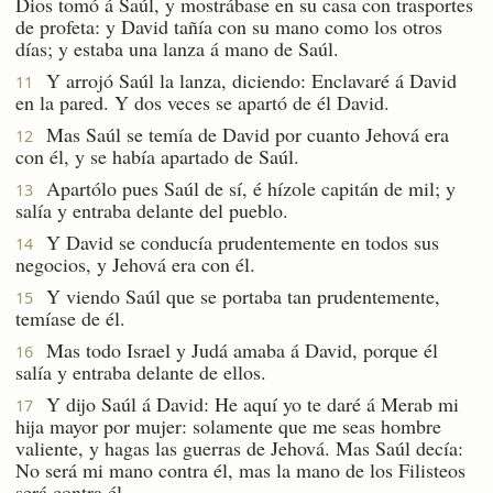
Dios tomó á Saúl, y mostrábase en su casa con trasportes
de profeta: y David tañía con su mano como los otros
días; y estaba una lanza á mano de Saúl.
Y arrojó Saúl la lanza, diciendo: Enclavaré á David
11
en la pared. Y dos veces se apartó de él David.
Mas Saúl se temía de David por cuanto Jehová era
12
con él, y se había apartado de Saúl.
Apartólo pues Saúl de sí, é hízole capitán de mil; y
13
salía y entraba delante del pueblo.
Y David se conducía prudentemente en todos sus
14
negocios, y Jehová era con él.
Y viendo Saúl que se portaba tan prudentemente,
15
temíase de él.
Mas todo Israel y Judá amaba á David, porque él
16
salía y entraba delante de ellos.
Y dijo Saúl á David: He aquí yo te daré á Merab mi
17
hija mayor por mujer: solamente que me seas hombre
valiente, y hagas las guerras de Jehová. Mas Saúl decía:
No será mi mano contra él, mas la mano de los Filisteos
será contra él.