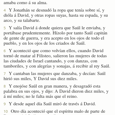
amaba como á su alma.
Y Jonathán se desnudó la ropa que tenía sobre sí, y
4
dióla á David, y otras ropas suyas, hasta su espada, y su
arco, y su talabarte.
Y salía David á donde quiera que Saúl le enviaba, y
5
portábase prudentemente. Hízolo por tanto Saúl capitán
de gente de guerra, y era acepto en los ojos de todo el
pueblo, y en los ojos de los criados de Saúl.
Y aconteció que como volvían ellos, cuando David
6
tornó de matar al Filisteo, salieron las mujeres de todas
las ciudades de Israel cantando, y con danzas, con
tamboriles, y con alegrías y sonajas, á recibir al rey Saúl.
Y cantaban las mujeres que danzaba, y decían: Saúl
7
hirió sus miles, Y David sus diez miles.
Y enojóse Saúl en gran manera, y desagradó esta
8
palabra en sus ojos, y dijo: A David dieron diez miles, y
á mí miles; no le falta más que el reino.
Y desde aquel día Saúl miró de través á David.
9
Otro día aconteció que el espíritu malo de parte de
10