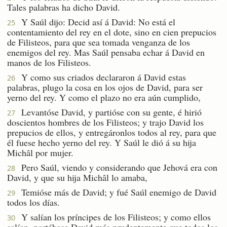
Tales palabras ha dicho David.
Y Saúl dijo: Decid así á David: No está el
25
contentamiento del rey en el dote, sino en cien prepucios
de Filisteos, para que sea tomada venganza de los
enemigos del rey. Mas Saúl pensaba echar á David en
manos de los Filisteos.
Y como sus criados declararon á David estas
26
palabras, plugo la cosa en los ojos de David, para ser
yerno del rey. Y como el plazo no era aún cumplido,
Levantóse David, y partióse con su gente, é hirió
27
doscientos hombres de los Filisteos; y trajo David los
prepucios de ellos, y entregáronlos todos al rey, para que
él fuese hecho yerno del rey. Y Saúl le dió á su hija
Michâl por mujer.
Pero Saúl, viendo y considerando que Jehová era con
28
David, y que su hija Michâl lo amaba,
Temióse más de David; y fué Saúl enemigo de David
29
todos los días.
Y salían los príncipes de los Filisteos; y como ellos
30
salían, portábase David más prudentemente que todos los