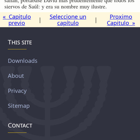
siervos de Saúl: y era su nombre muy ilustre.
« Capitulo
Seleccione un
Proximo
|
|
previo
capítulo
Capitulo »
This site
Downloads
About
Privacy
Sitemap
Contact