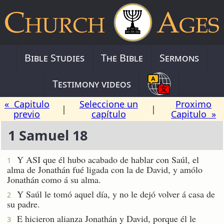
Bible Studies
The Bible
Sermons
Testimony videos
« Capitulo
Seleccione un
Proximo
|
|
previo
capítulo
Capitulo »
1 Samuel 18
Y ASI que él hubo acabado de hablar con Saúl, el
1
alma de Jonathán fué ligada con la de David, y amólo
Jonathán como á su alma.
Y Saúl le tomó aquel día, y no le dejó volver á casa de
2
su padre.
E hicieron alianza Jonathán y David, porque él le
3