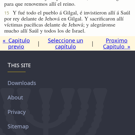
para que renovemos allí el reino.
Y fué todo el pueblo á Gilgal, é invistieron allí á Saúl
15
por rey delante de Jehová en Gilgal. Y sacrificaron allí
víctimas pacíficas delante de Jehová; y alegráronse
mucho allí Saúl y todos los de Israel.
« Capitulo
Seleccione un
Proximo
|
|
previo
capítulo
Capitulo »
This site
Downloads
About
Privacy
Sitemap