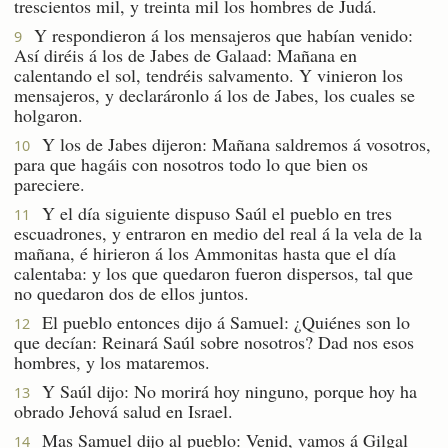
trescientos mil, y treinta mil los hombres de Judá.
Y respondieron á los mensajeros que habían venido:
9
Así diréis á los de Jabes de Galaad: Mañana en
calentando el sol, tendréis salvamento. Y vinieron los
mensajeros, y declaráronlo á los de Jabes, los cuales se
holgaron.
Y los de Jabes dijeron: Mañana saldremos á vosotros,
10
para que hagáis con nosotros todo lo que bien os
pareciere.
Y el día siguiente dispuso Saúl el pueblo en tres
11
escuadrones, y entraron en medio del real á la vela de la
mañana, é hirieron á los Ammonitas hasta que el día
calentaba: y los que quedaron fueron dispersos, tal que
no quedaron dos de ellos juntos.
El pueblo entonces dijo á Samuel: ¿Quiénes son lo
12
que decían: Reinará Saúl sobre nosotros? Dad nos esos
hombres, y los mataremos.
Y Saúl dijo: No morirá hoy ninguno, porque hoy ha
13
obrado Jehová salud en Israel.
Mas Samuel dijo al pueblo: Venid, vamos á Gilgal
14