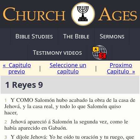
Bible Studies
The Bible
Sermons
Testimony videos
« Capitulo
Seleccione un
Proximo
|
|
previo
capítulo
Capitulo »
1 Reyes 9
Y COMO Salomón hubo acabado la obra de la casa de
1
Jehová, y la casa real, y todo lo que Salomón quiso
hacer,
Jehová apareció á Salomón la segunda vez, como le
2
había aparecido en Gabaón.
Y díjole Jehová: Yo he oído tu oración y tu ruego, que
3