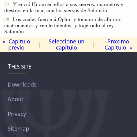
Y envió Hiram en ellos á sus siervos, marineros y
27
diestros en la mar, con los siervos de Salomón:
Los cuales fueron á Ophir, y tomaron de allí oro,
28
cuatrocientos y veinte talentos, y trajéronlo al rey
Salomón.
« Capitulo
Seleccione un
Proximo
|
|
previo
capítulo
Capitulo »
This site
Downloads
About
Privacy
Sitemap