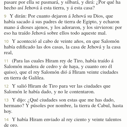
pasare por ella se pasmará, y silbará, y dirá: ¿Por qué ha
hecho así Jehová á esta tierra, y á esta casa?
Y dirán: Por cuanto dejaron á Jehová su Dios, que
9
había sacado á sus padres de tierra de Egipto, y echaron
mano á dioses ajenos, y los adoraron, y los sirvieron: por
eso ha traído Jehová sobre ellos todo aqueste mal.
Y aconteció al cabo de veinte años, en que Salomón
10
había edificado las dos casas, la casa de Jehová y la casa
real,
(Para las cuales Hiram rey de Tiro, había traído á
11
Salomón madera de cedro y de haya, y cuanto oro él
quiso), que el rey Salomón dió á Hiram veinte ciudades
en tierra de Galilea.
Y salió Hiram de Tiro para ver las ciudades que
12
Salomón le había dado, y no le contentaron.
Y dijo: ¿Qué ciudades son estas que me has dado,
13
hermano? Y púsoles por nombre, la tierra de Cabul, hasta
hoy.
Y había Hiram enviado al rey ciento y veinte talentos
14
de oro.