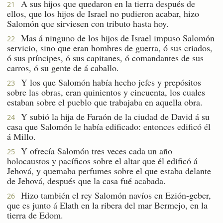
A sus hijos que quedaron en la tierra después de
21
ellos, que los hijos de Israel no pudieron acabar, hizo
Salomón que sirviesen con tributo hasta hoy.
Mas á ninguno de los hijos de Israel impuso Salomón
22
servicio, sino que eran hombres de guerra, ó sus criados,
ó sus príncipes, ó sus capitanes, ó comandantes de sus
carros, ó su gente de á caballo.
Y los que Salomón había hecho jefes y prepósitos
23
sobre las obras, eran quinientos y cincuenta, los cuales
estaban sobre el pueblo que trabajaba en aquella obra.
Y subió la hija de Faraón de la ciudad de David á su
24
casa que Salomón le había edificado: entonces edificó él
á Millo.
Y ofrecía Salomón tres veces cada un año
25
holocaustos y pacíficos sobre el altar que él edificó á
Jehová, y quemaba perfumes sobre el que estaba delante
de Jehová, después que la casa fué acabada.
Hizo también el rey Salomón navíos en Ezión-geber,
26
que es junto á Elath en la ribera del mar Bermejo, en la
tierra de Edom.