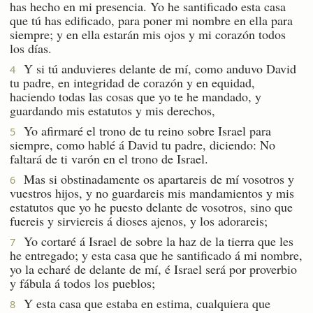
has hecho en mi presencia. Yo he santificado esta casa
que tú has edificado, para poner mi nombre en ella para
siempre; y en ella estarán mis ojos y mi corazón todos
los días.
Y si tú anduvieres delante de mí, como anduvo David
4
tu padre, en integridad de corazón y en equidad,
haciendo todas las cosas que yo te he mandado, y
guardando mis estatutos y mis derechos,
Yo afirmaré el trono de tu reino sobre Israel para
5
siempre, como hablé á David tu padre, diciendo: No
faltará de ti varón en el trono de Israel.
Mas si obstinadamente os apartareis de mí vosotros y
6
vuestros hijos, y no guardareis mis mandamientos y mis
estatutos que yo he puesto delante de vosotros, sino que
fuereis y sirviereis á dioses ajenos, y los adorareis;
Yo cortaré á Israel de sobre la haz de la tierra que les
7
he entregado; y esta casa que he santificado á mi nombre,
yo la echaré de delante de mí, é Israel será por proverbio
y fábula á todos los pueblos;
Y esta casa que estaba en estima, cualquiera que
8