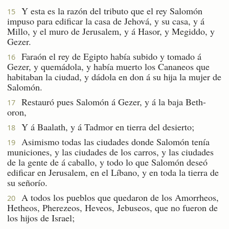
Y esta es la razón del tributo que el rey Salomón
15
impuso para edificar la casa de Jehová, y su casa, y á
Millo, y el muro de Jerusalem, y á Hasor, y Megiddo, y
Gezer.
Faraón el rey de Egipto había subido y tomado á
16
Gezer, y quemádola, y había muerto los Cananeos que
habitaban la ciudad, y dádola en don á su hija la mujer de
Salomón.
Restauró pues Salomón á Gezer, y á la baja Beth-
17
oron,
Y á Baalath, y á Tadmor en tierra del desierto;
18
Asimismo todas las ciudades donde Salomón tenía
19
municiones, y las ciudades de los carros, y las ciudades
de la gente de á caballo, y todo lo que Salomón deseó
edificar en Jerusalem, en el Líbano, y en toda la tierra de
su señorío.
A todos los pueblos que quedaron de los Amorrheos,
20
Hetheos, Pherezeos, Heveos, Jebuseos, que no fueron de
los hijos de Israel;