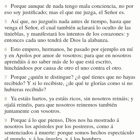
Porque aunque de nada tengo mala conciencia, no por
4
eso soy justificado; mas el que me juzga, el Señor es.
Así que, no juzguéis nada antes de tiempo, hasta que
5
venga el Señor, el cual también aclarará lo oculto de las
tinieblas, y manifestará los intentos de los corazones: y
entonces cada uno tendrá de Dios la alabanza.
Esto empero, hermanos, he pasado por ejemplo en mí
6
y en Apolos por amor de vosotros; para que en nosotros
aprendáis á no saber más de lo que está escrito,
hinchándoos por causa de otro el uno contra el otro.
Porque ¿quién te distingue? ¿ó qué tienes que no hayas
7
recibido? Y si lo recibiste, ¿de qué te glorías como si no
hubieras recibido?
Ya estáis hartos, ya estáis ricos, sin nosotros reináis; y
8
ojalá reinéis, para que nosotros reinemos también
juntamente con vosotros.
Porque á lo que pienso, Dios nos ha mostrado á
9
nosotros los apóstoles por los postreros, como á
sentenciados á muerte: porque somos hechos espectáculo
al mundo, y á los ángeles, y á los hombres.