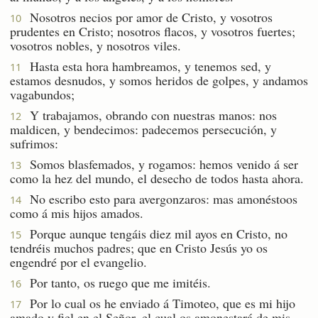
Nosotros necios por amor de Cristo, y vosotros
10
prudentes en Cristo; nosotros flacos, y vosotros fuertes;
vosotros nobles, y nosotros viles.
Hasta esta hora hambreamos, y tenemos sed, y
11
estamos desnudos, y somos heridos de golpes, y andamos
vagabundos;
Y trabajamos, obrando con nuestras manos: nos
12
maldicen, y bendecimos: padecemos persecución, y
sufrimos:
Somos blasfemados, y rogamos: hemos venido á ser
13
como la hez del mundo, el desecho de todos hasta ahora.
No escribo esto para avergonzaros: mas amonéstoos
14
como á mis hijos amados.
Porque aunque tengáis diez mil ayos en Cristo, no
15
tendréis muchos padres; que en Cristo Jesús yo os
engendré por el evangelio.
Por tanto, os ruego que me imitéis.
16
Por lo cual os he enviado á Timoteo, que es mi hijo
17
amado y fiel en el Señor, el cual os amonestará de mis