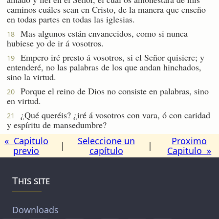
caminos cuáles sean en Cristo, de la manera que enseño
en todas partes en todas las iglesias.
Mas algunos están envanecidos, como si nunca
18
hubiese yo de ir á vosotros.
Empero iré presto á vosotros, si el Señor quisiere; y
19
entenderé, no las palabras de los que andan hinchados,
sino la virtud.
Porque el reino de Dios no consiste en palabras, sino
20
en virtud.
¿Qué queréis? ¿iré á vosotros con vara, ó con caridad
21
y espíritu de mansedumbre?
« Capitulo
Seleccione un
Proximo
|
|
previo
capítulo
Capitulo »
This site
Downloads