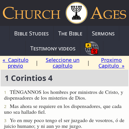
Bible Studies
The Bible
Sermons
Testimony videos
« Capitulo
Seleccione un
Proximo
|
|
previo
capítulo
Capitulo »
1 Corintios 4
TÉNGANNOS los hombres por ministros de Cristo, y
1
dispensadores de los misterios de Dios.
Mas ahora se requiere en los dispensadores, que cada
2
uno sea hallado fiel.
Yo en muy poco tengo el ser juzgado de vosotros, ó de
3
juicio humano; y ni aun yo me juzgo.