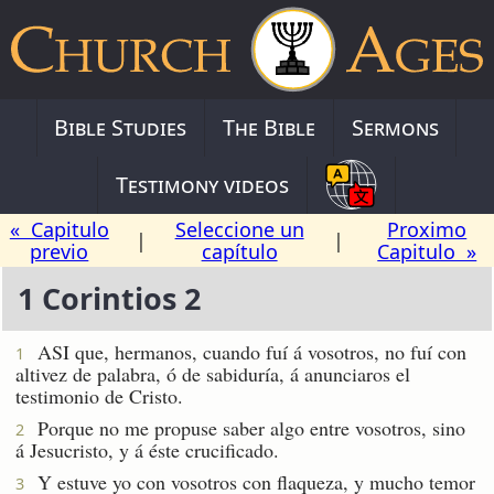
Bible Studies
The Bible
Sermons
Testimony videos
« Capitulo
Seleccione un
Proximo
|
|
previo
capítulo
Capitulo »
1 Corintios 2
ASI que, hermanos, cuando fuí á vosotros, no fuí con
1
altivez de palabra, ó de sabiduría, á anunciaros el
testimonio de Cristo.
Porque no me propuse saber algo entre vosotros, sino
2
á Jesucristo, y á éste crucificado.
Y estuve yo con vosotros con flaqueza, y mucho temor
3