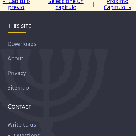
« Capitulo
Seleccione un
Proximo
|
|
previo
capítulo
Capitulo »
This site
Downloads
About
Privacy
Sitemap
Contact
Write to us
Questions