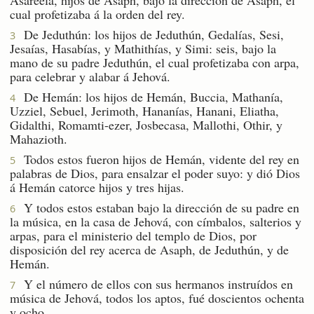
cual profetizaba á la orden del rey.
De Jeduthún: los hijos de Jeduthún, Gedalías, Sesi,
3
Jesaías, Hasabías, y Mathithías, y Simi: seis, bajo la
mano de su padre Jeduthún, el cual profetizaba con arpa,
para celebrar y alabar á Jehová.
De Hemán: los hijos de Hemán, Buccia, Mathanía,
4
Uzziel, Sebuel, Jerimoth, Hananías, Hanani, Eliatha,
Gidalthi, Romamti-ezer, Josbecasa, Mallothi, Othir, y
Mahazioth.
Todos estos fueron hijos de Hemán, vidente del rey en
5
palabras de Dios, para ensalzar el poder suyo: y dió Dios
á Hemán catorce hijos y tres hijas.
Y todos estos estaban bajo la dirección de su padre en
6
la música, en la casa de Jehová, con címbalos, salterios y
arpas, para el ministerio del templo de Dios, por
disposición del rey acerca de Asaph, de Jeduthún, y de
Hemán.
Y el número de ellos con sus hermanos instruídos en
7
música de Jehová, todos los aptos, fué doscientos ochenta
y ocho.