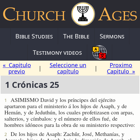
Bible Studies
The Bible
Sermons
Testimony videos
« Capitulo
Seleccione un
Proximo
|
|
previo
capítulo
Capitulo »
1 Crónicas 25
ASIMISMO David y los príncipes del ejército
1
apartaron para el ministerio á los hijos de Asaph, y de
Hemán, y de Jeduthún, los cuales profetizasen con arpas,
salterios, y címbalos: y el número de ellos fué, de
hombres idóneos para la obra de su ministerio respectivo:
De los hijos de Asaph: Zachûr, José, Methanías, y
2
Asareela, hijos de Asaph, bajo la dirección de Asaph, el