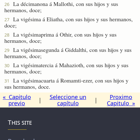
La décimanona á Mallothi, con sus hijos y sus
26
hermanos, doce;
La vigésima á Eliatha, con sus hijos y sus hermanos,
27
doce;
La vigésimaprima á Othir, con sus hijos y sus
28
hermanos, doce;
La vigésimasegunda á Giddalthi, con sus hijos y sus
29
hermanos, doce;
La vigésimatercia á Mahazioth, con sus hijos y sus
30
hermanos, doce;
La vigésimacuarta á Romamti-ezer, con sus hijos y
31
sus hermanos, doce.
« Capitulo
Seleccione un
Proximo
|
|
previo
capítulo
Capitulo »
This site