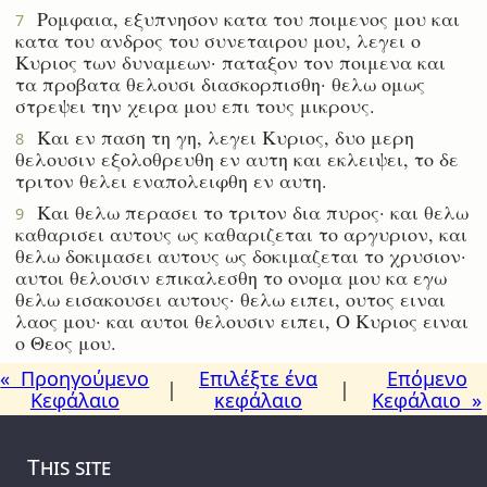
Ρομφαια, εξυπνησον κατα του ποιμενος μου και
7
κατα του ανδρος του συνεταιρου μου, λεγει ο
Κυριος των δυναμεων· παταξον τον ποιμενα και
τα προβατα θελουσι διασκορπισθη· θελω ομως
στρεψει την χειρα μου επι τους μικρους.
Και εν παση τη γη, λεγει Κυριος, δυο μερη
8
θελουσιν εξολοθρευθη εν αυτη και εκλειψει, το δε
τριτον θελει εναπολειφθη εν αυτη.
Και θελω περασει το τριτον δια πυρος· και θελω
9
καθαρισει αυτους ως καθαριζεται το αργυριον, και
θελω δοκιμασει αυτους ως δοκιμαζεται το χρυσιον·
αυτοι θελουσιν επικαλεσθη το ονομα μου κα εγω
θελω εισακουσει αυτους· θελω ειπει, ουτος ειναι
λαος μου· και αυτοι θελουσιν ειπει, Ο Κυριος ειναι
ο Θεος μου.
« Προηγούμενο
Επιλέξτε ένα
Επόμενο
|
|
Κεφάλαιο
κεφάλαιο
Κεφάλαιο »
This site