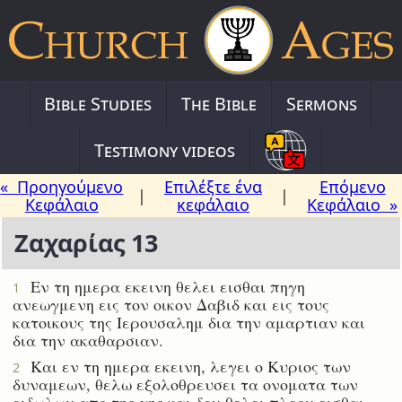
Bible Studies
The Bible
Sermons
Testimony videos
« Προηγούμενο
Επιλέξτε ένα
Επόμενο
|
|
Κεφάλαιο
κεφάλαιο
Κεφάλαιο »
Ζαχαρίας 13
Εν τη ημερα εκεινη θελει εισθαι πηγη
1
ανεωγμενη εις τον οικον Δαβιδ και εις τους
κατοικους της Ιερουσαλημ δια την αμαρτιαν και
δια την ακαθαρσιαν.
Και εν τη ημερα εκεινη, λεγει ο Κυριος των
2
δυναμεων, θελω εξολοθρευσει τα ονοματα των
ειδωλων απο της γης και δεν θελει πλεον εισθαι