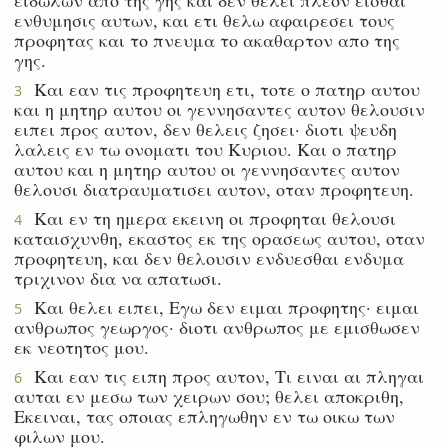
ενθυμησις αυτων, και ετι θελω αφαιρεσει τους
προφητας και το πνευμα το ακαθαρτον απο της
γης.
Και εαν τις προφητευη ετι, τοτε ο πατηρ αυτου
3
και η μητηρ αυτου οι γεννησαντες αυτον θελουσιν
ειπει προς αυτον, δεν θελεις ζησει· διοτι ψευδη
λαλεις εν τω ονοματι του Κυριου. Και ο πατηρ
αυτου και η μητηρ αυτου οι γεννησαντες αυτον
θελουσι διατραυματισει αυτον, οταν προφητευη.
Και εν τη ημερα εκεινη οι προφηται θελουσι
4
καταισχυνθη, εκαστος εκ της ορασεως αυτου, οταν
προφητευη, και δεν θελουσιν ενδυεσθαι ενδυμα
τριχινον δια να απατωσι.
Και θελει ειπει, Εγω δεν ειμαι προφητης· ειμαι
5
ανθρωπος γεωργος· διοτι ανθρωπος με εμισθωσεν
εκ νεοτητος μου.
Και εαν τις ειπη προς αυτον, Τι ειναι αι πληγαι
6
αυται εν μεσω των χειρων σου; θελει αποκριθη,
Εκειναι, τας οποιας επληγωθην εν τω οικω των
φιλων μου.