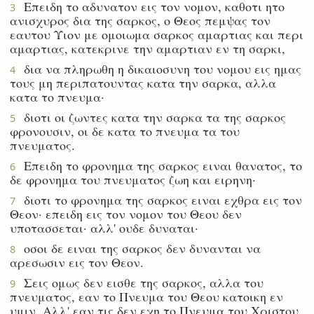
Επειδη το αδυνατον εις τον νομον, καθοτι ητο
3
ανισχυρος δια της σαρκος, ο Θεος πεμψας τον
εαυτου Υιον με ομοιωμα σαρκος αμαρτιας και περι
αμαρτιας, κατεκρινε την αμαρτιαν εν τη σαρκι,
δια να πληρωθη η δικαιοσυνη του νομου εις ημας
4
τους μη περιπατουντας κατα την σαρκα, αλλα
κατα το πνευμα·
διοτι οι ζωντες κατα την σαρκα τα της σαρκος
5
φρονουσιν, οι δε κατα το πνευμα τα του
πνευματος.
Επειδη το φρονημα της σαρκος ειναι θανατος, το
6
δε φρονημα του πνευματος ζωη και ειρηνη·
διοτι το φρονημα της σαρκος ειναι εχθρα εις τον
7
Θεον· επειδη εις τον νομον του Θεου δεν
υποτασσεται· αλλ' ουδε δυναται·
οσοι δε ειναι της σαρκος δεν δυνανται να
8
αρεσωσιν εις τον Θεον.
Σεις ομως δεν εισθε της σαρκος, αλλα του
9
πνευματος, εαν το Πνευμα του Θεου κατοικη εν
υμιν. Αλλ' εαν τις δεν εχη το Πνευμα του Χριστου,