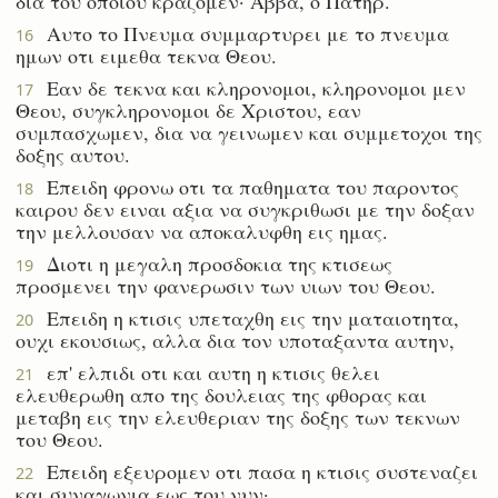
δια του οποιου κραζομεν· Αββα, ο Πατηρ.
Αυτο το Πνευμα συμμαρτυρει με το πνευμα
16
ημων οτι ειμεθα τεκνα Θεου.
Εαν δε τεκνα και κληρονομοι, κληρονομοι μεν
17
Θεου, συγκληρονομοι δε Χριστου, εαν
συμπασχωμεν, δια να γεινωμεν και συμμετοχοι της
δοξης αυτου.
Επειδη φρονω οτι τα παθηματα του παροντος
18
καιρου δεν ειναι αξια να συγκριθωσι με την δοξαν
την μελλουσαν να αποκαλυφθη εις ημας.
Διοτι η μεγαλη προσδοκια της κτισεως
19
προσμενει την φανερωσιν των υιων του Θεου.
Επειδη η κτισις υπεταχθη εις την ματαιοτητα,
20
ουχι εκουσιως, αλλα δια τον υποταξαντα αυτην,
επ' ελπιδι οτι και αυτη η κτισις θελει
21
ελευθερωθη απο της δουλειας της φθορας και
μεταβη εις την ελευθεριαν της δοξης των τεκνων
του Θεου.
Επειδη εξευρομεν οτι πασα η κτισις συστεναζει
22
και συναγωνια εως του νυν·