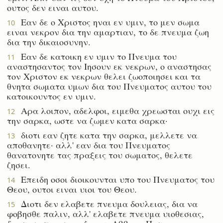
ουτος δεν ειναι αυτου.
Εαν δε ο Χριστος ηναι εν υμιν, το μεν σωμα
10
ειναι νεκρον δια την αμαρτιαν, το δε πνευμα ζωη
δια την δικαιοσυνην.
Εαν δε κατοικη εν υμιν το Πνευμα του
11
αναστησαντος τον Ιησουν εκ νεκρων, ο αναστησας
τον Χριστον εκ νεκρων θελει ζωοποιησει και τα
θνητα σωματα υμων δια του Πνευματος αυτου του
κατοικουντος εν υμιν.
Αρα λοιπον, αδελφοι, ειμεθα χρεωσται ουχι εις
12
την σαρκα, ωστε να ζωμεν κατα σαρκα·
διοτι εαν ζητε κατα την σαρκα, μελλετε να
13
αποθανητε· αλλ' εαν δια του Πνευματος
θανατονητε τας πραξεις του σωματος, θελετε
ζησει.
Επειδη οσοι διοικουνται υπο του Πνευματος του
14
Θεου, ουτοι ειναι υιοι του Θεου.
Διοτι δεν ελαβετε πνευμα δουλειας, δια να
15
φοβησθε παλιν, αλλ' ελαβετε πνευμα υιοθεσιας,