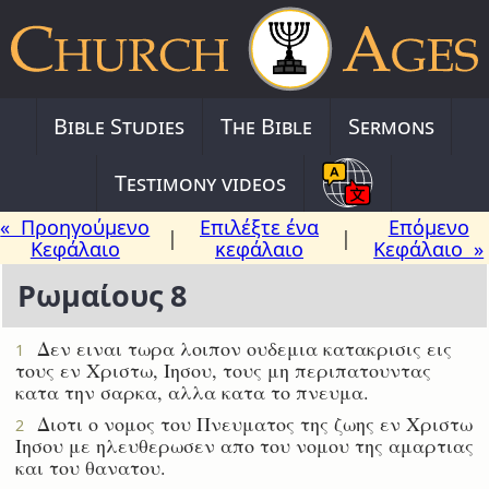
Bible Studies
The Bible
Sermons
Testimony videos
« Προηγούμενο
Επιλέξτε ένα
Επόμενο
|
|
Κεφάλαιο
κεφάλαιο
Κεφάλαιο »
Ρωμαίους 8
Δεν ειναι τωρα λοιπον ουδεμια κατακρισις εις
1
τους εν Χριστω, Ιησου, τους μη περιπατουντας
κατα την σαρκα, αλλα κατα το πνευμα.
Διοτι ο νομος του Πνευματος της ζωης εν Χριστω
2
Ιησου με ηλευθερωσεν απο του νομου της αμαρτιας
και του θανατου.