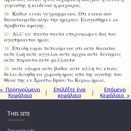
γυμνοτης η κινδυνος η μαχαιρα;
Καθως ειναι γεγραμμενον, Οτι ενεκα σου
36
θανατουμεθα ολην την ημεραν. Ελογισθημεν ως
προβατα σφαγης.
Αλλ' εις παντα ταυτα υπερνικωμεν δια του
37
αγαπησαντος ημας.
Επειδη ειμαι πεπεισμενος οτι ουτε θανατος
38
ουτε ζωη ουτε αγγελοι ουτε αρχαι ουτε δυναμεις
ουτε παροντα ουτε μελλοντα
ουτε υψωμα ουτε βαθος ουτε αλλη τις κτισις
39
θελει δυνηθη να χωριση ημας απο της αγαπης του
Θεου της εν Χριστω Ιησου τω Κυριω ημων.
« Προηγούμενο
Επιλέξτε ένα
Επόμενο
|
|
Κεφάλαιο
κεφάλαιο
Κεφάλαιο »
This site
Downloads