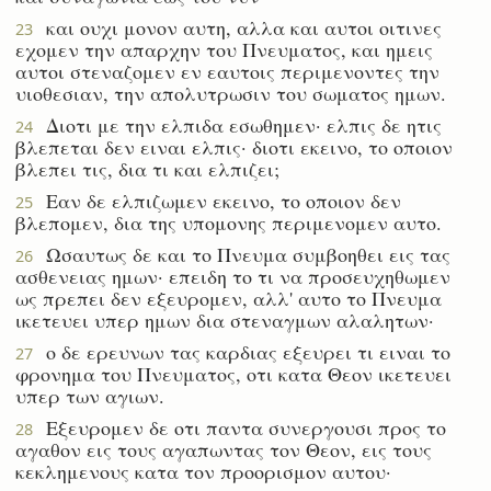
και ουχι μονον αυτη, αλλα και αυτοι οιτινες
23
εχομεν την απαρχην του Πνευματος, και ημεις
αυτοι στεναζομεν εν εαυτοις περιμενοντες την
υιοθεσιαν, την απολυτρωσιν του σωματος ημων.
Διοτι με την ελπιδα εσωθημεν· ελπις δε ητις
24
βλεπεται δεν ειναι ελπις· διοτι εκεινο, το οποιον
βλεπει τις, δια τι και ελπιζει;
Εαν δε ελπιζωμεν εκεινο, το οποιον δεν
25
βλεπομεν, δια της υπομονης περιμενομεν αυτο.
Ωσαυτως δε και το Πνευμα συμβοηθει εις τας
26
ασθενειας ημων· επειδη το τι να προσευχηθωμεν
ως πρεπει δεν εξευρομεν, αλλ' αυτο το Πνευμα
ικετευει υπερ ημων δια στεναγμων αλαλητων·
ο δε ερευνων τας καρδιας εξευρει τι ειναι το
27
φρονημα του Πνευματος, οτι κατα Θεον ικετευει
υπερ των αγιων.
Εξευρομεν δε οτι παντα συνεργουσι προς το
28
αγαθον εις τους αγαπωντας τον Θεον, εις τους
κεκλημενους κατα τον προορισμον αυτου·