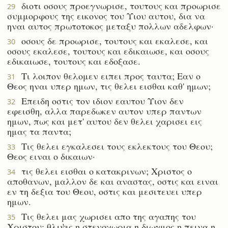
διοτι οσους προεγνωρισε, τουτους και προωρισε
29
συμμορφους της εικονος του Υιου αυτου, δια να
ηναι αυτος πρωτοτοκος μεταξυ πολλων αδελφων·
οσους δε προωρισε, τουτους και εκαλεσε, και
30
οσους εκαλεσε, τουτους και εδικαιωσε, και οσους
εδικαιωσε, τουτους και εδοξασε.
Τι λοιπον θελομεν ειπει προς ταυτα; Εαν ο
31
Θεος ηναι υπερ ημων, τις θελει εισθαι καθ' ημων;
Επειδη οστις τον ιδιον εαυτου Υιον δεν
32
εφεισθη, αλλα παρεδωκεν αυτον υπερ παντων
ημων, πως και μετ' αυτου δεν θελει χαρισει εις
ημας τα παντα;
Τις θελει εγκαλεσει τους εκλεκτους του Θεου;
33
Θεος ειναι ο δικαιων·
τις θελει εισθαι ο κατακρινων; Χριστος ο
34
αποθανων, μαλλον δε και αναστας, οστις και ειναι
εν τη δεξια του Θεου, οστις και μεσιτευει υπερ
ημων.
Τις θελει μας χωρισει απο της αγαπης του
35
Χριστου; θλιψις η στενοχωρια η διωγμος η πεινα η