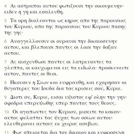
Αι αστραπαι αυτου φωτιζουσι την οικουμενην·
4
ειδεν η γη και εσαλευθη.
Τα ορη διαλυονται ως κηρος απο της παρουσιας
5
του Κυριου, απο της παρουσιας του Κυριου πασης
της γης·
Αναγγελλουσιν οι ουρανοι την δικαιοσυνην
6
αυτου, και βλεπουσι παντες οι λαοι την δοξαν
αυτου.
Ας αισχυνθωσι παντες οι λατρευοντες τα
7
γλυπτα, οι καυχωμενοι εις τα ειδωλα· προσκυνειτε
αυτον, παντες οι θεοι.
Ηκουσεν η Σιων και ευφρανθη, και εχαρησαν αι
8
θυγατερες του Ιουδα δια τας κρισεις σου, Κυριε.
Διοτι συ, Κυριε, εισαι υψιστος εφ' ολην την γην·
9
σφοδρα υπερυψωθης υπερ παντας τους θεους.
Οι αγαπωντες τον Κυριον, μισειτε το κακον·
10
αυτος φυλαττει τας ψυχας των οσιων αυτου·
ελευθερονει αυτους εκ χειρος ασεβων.
Φως σπειρεται δια τον δικαιον και ευφροσυνη
11