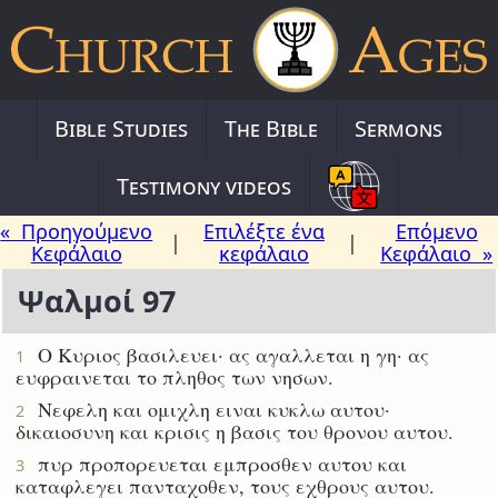
Bible Studies
The Bible
Sermons
Testimony videos
« Προηγούμενο
Επιλέξτε ένα
Επόμενο
|
|
Κεφάλαιο
κεφάλαιο
Κεφάλαιο »
Ψαλμοί 97
Ο Κυριος βασιλευει· ας αγαλλεται η γη· ας
1
ευφραινεται το πληθος των νησων.
Νεφελη και ομιχλη ειναι κυκλω αυτου·
2
δικαιοσυνη και κρισις η βασις του θρονου αυτου.
πυρ προπορευεται εμπροσθεν αυτου και
3
καταφλεγει πανταχοθεν, τους εχθρους αυτου.