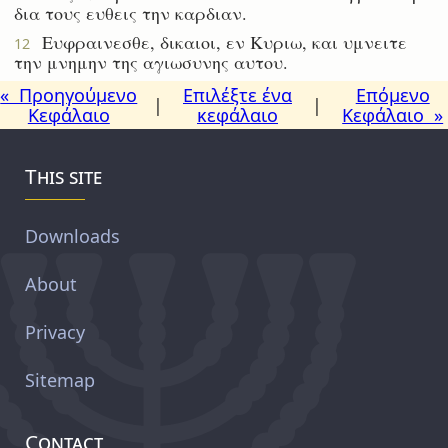
δια τους ευθεις την καρδιαν.
Ευφραινεσθε, δικαιοι, εν Κυριω, και υμνειτε
12
την μνημην της αγιωσυνης αυτου.
« Προηγούμενο
Επιλέξτε ένα
Επόμενο
|
|
Κεφάλαιο
κεφάλαιο
Κεφάλαιο »
This site
Downloads
About
Privacy
Sitemap
Contact