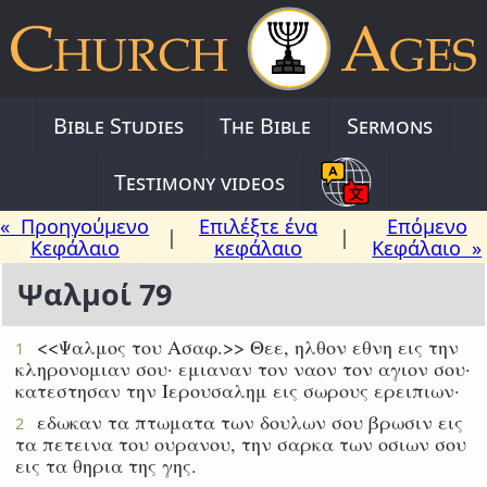
Bible Studies
The Bible
Sermons
Testimony videos
« Προηγούμενο
Επιλέξτε ένα
Επόμενο
|
|
Κεφάλαιο
κεφάλαιο
Κεφάλαιο »
Ψαλμοί 79
<<Ψαλμος του Ασαφ.>> Θεε, ηλθον εθνη εις την
1
κληρονομιαν σου· εμιαναν τον ναον τον αγιον σου·
κατεστησαν την Ιερουσαλημ εις σωρους ερειπιων·
εδωκαν τα πτωματα των δουλων σου βρωσιν εις
2
τα πετεινα του ουρανου, την σαρκα των οσιων σου
εις τα θηρια της γης.