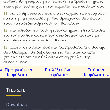
αυτων; Ας γνωρισθη εις τα εθνη εμπροσθεν ημων, η
εκδικησις του εκχυθεντος αιματος των δουλων σου.
Ας ελθη ενωπιον σου ο στεναγμος των δεσμιων·
11
κατα την μεγαλωσυνην του βραχιονος σου σωσον
τους καταδεδικασμενους εις θανατον·
και αποδος εις τους γειτονας ημων επταπλασια
12
εις τον κολπον αυτων τον ονειδισμον αυτων, με
τον οποιον σε ωνειδισαν, Κυριε.
Ημεις δε ο λαος σου και τα προβατα της βοσκης
13
σου Θελομεν σε δοξολογει εις τον αιωνα· απο
γενεας εις γενεαν θελομεν αναγγελλει την
αινεσιν σου.
« Προηγούμενο
Επιλέξτε ένα
Επόμενο
|
|
Κεφάλαιο
κεφάλαιο
Κεφάλαιο »
This site
Downloads