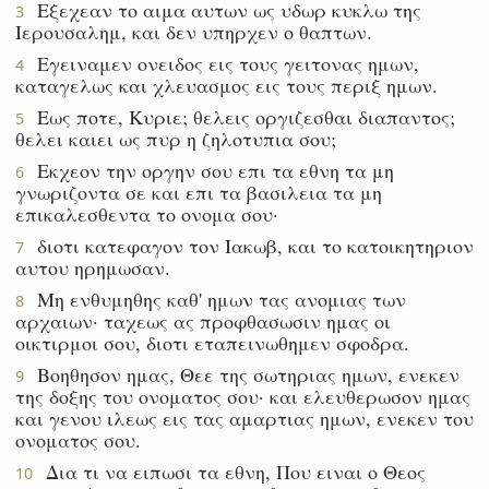
Εξεχεαν το αιμα αυτων ως υδωρ κυκλω της
3
Ιερουσαλημ, και δεν υπηρχεν ο θαπτων.
Εγειναμεν ονειδος εις τους γειτονας ημων,
4
καταγελως και χλευασμος εις τους περιξ ημων.
Εως ποτε, Κυριε; θελεις οργιζεσθαι διαπαντος;
5
θελει καιει ως πυρ η ζηλοτυπια σου;
Εκχεον την οργην σου επι τα εθνη τα μη
6
γνωριζοντα σε και επι τα βασιλεια τα μη
επικαλεσθεντα το ονομα σου·
διοτι κατεφαγον τον Ιακωβ, και το κατοικητηριον
7
αυτου ηρημωσαν.
Μη ενθυμηθης καθ' ημων τας ανομιας των
8
αρχαιων· ταχεως ας προφθασωσιν ημας οι
οικτιρμοι σου, διοτι εταπεινωθημεν σφοδρα.
Βοηθησον ημας, Θεε της σωτηριας ημων, ενεκεν
9
της δοξης του ονοματος σου· και ελευθερωσον ημας
και γενου ιλεως εις τας αμαρτιας ημων, ενεκεν του
ονοματος σου.
Δια τι να ειπωσι τα εθνη, Που ειναι ο Θεος
10