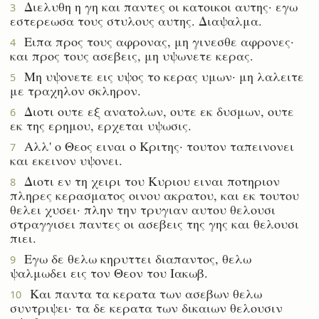
Διελυθη η γη και παντες οι κατοικοι αυτης· εγω
3
εστερεωσα τους στυλους αυτης. Διαψαλμα.
Ειπα προς τους αφρονας, μη γινεσθε αφρονες·
4
και προς τους ασεβεις, μη υψωνετε κερας.
Μη υψονετε εις υψος το κερας υμων· μη λαλειτε
5
με τραχηλον σκληρον.
Διοτι ουτε εξ ανατολων, ουτε εκ δυσμων, ουτε
6
εκ της ερημου, ερχεται υψωσις.
Αλλ' ο Θεος ειναι ο Κριτης· τουτον ταπεινονει
7
και εκεινον υψονει.
Διοτι εν τη χειρι του Κυριου ειναι ποτηριον
8
πληρες κερασματος οινου ακρατου, και εκ τουτου
θελει χυσει· πλην την τρυγιαν αυτου θελουσι
στραγγισει παντες οι ασεβεις της γης και θελουσι
πιει.
Εγω δε θελω κηρυττει διαπαντος, θελω
9
ψαλμωδει εις τον Θεον του Ιακωβ.
Και παντα τα κερατα των ασεβων θελω
10
συντριψει· τα δε κερατα των δικαιων θελουσιν