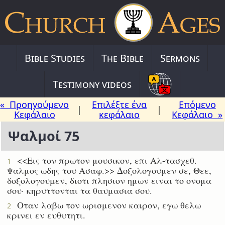
Bible Studies
The Bible
Sermons
Testimony videos
« Προηγούμενο
Επιλέξτε ένα
Επόμενο
|
|
Κεφάλαιο
κεφάλαιο
Κεφάλαιο »
Ψαλμοί 75
<<Εις τον πρωτον μουσικον, επι Αλ-τασχεθ.
1
Ψαλμος ωδης του Ασαφ.>> Δοξολογουμεν σε, Θεε,
δοξολογουμεν, διοτι πλησιον ημων ειναι το ονομα
σου· κηρυττονται τα θαυμασια σου.
Οταν λαβω τον ωρισμενον καιρον, εγω θελω
2
κρινει εν ευθυτητι.