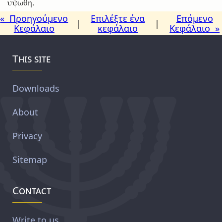
υψωθη.
« Προηγούμενο
Επιλέξτε ένα
Επόμενο
|
|
Κεφάλαιο
κεφάλαιο
Κεφάλαιο »
This site
Downloads
About
Privacy
Sitemap
Contact
Write to us