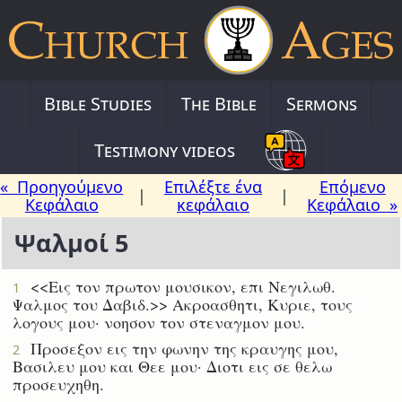
Bible Studies
The Bible
Sermons
Testimony videos
« Προηγούμενο
Επιλέξτε ένα
Επόμενο
|
|
Κεφάλαιο
κεφάλαιο
Κεφάλαιο »
Ψαλμοί 5
<<Εις τον πρωτον μουσικον, επι Νεγιλωθ.
1
Ψαλμος του Δαβιδ.>> Ακροασθητι, Κυριε, τους
λογους μου· νοησον τον στεναγμον μου.
Προσεξον εις την φωνην της κραυγης μου,
2
Βασιλευ μου και Θεε μου· Διοτι εις σε θελω
προσευχηθη.