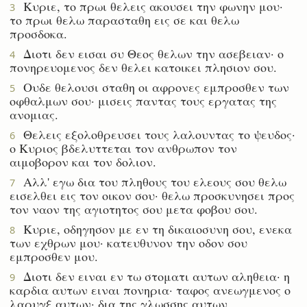
Κυριε, το πρωι θελεις ακουσει την φωνην μου·
3
το πρωι θελω παρασταθη εις σε και θελω
προσδοκα.
Διοτι δεν εισαι συ Θεος θελων την ασεβειαν· ο
4
πονηρευομενος δεν θελει κατοικει πλησιον σου.
Ουδε θελουσι σταθη οι αφρονες εμπροσθεν των
5
οφθαλμων σου· μισεις παντας τους εργατας της
ανομιας.
Θελεις εξολοθρευσει τους λαλουντας το ψευδος·
6
ο Κυριος βδελυττεται τον ανθρωπον τον
αιμοβορον και τον δολιον.
Αλλ' εγω δια του πληθους του ελεους σου θελω
7
εισελθει εις τον οικον σου· θελω προσκυνησει προς
τον ναον της αγιοτητος σου μετα φοβου σου.
Κυριε, οδηγησον με εν τη δικαιοσυνη σου, ενεκα
8
των εχθρων μου· κατευθυνον την οδον σου
εμπροσθεν μου.
Διοτι δεν ειναι εν τω στοματι αυτων αληθεια· η
9
καρδια αυτων ειναι πονηρια· ταφος ανεωγμενος ο
λαρυγξ αυτων· δια της γλωσσης αυτων