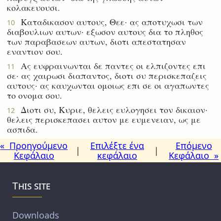
κολακευουσι.
Καταδικασον αυτους, Θεε· ας αποτυχωσι των
10
διαβουλιων αυτων· εξωσον αυτους δια το πληθος
των παραβασεων αυτων, διοτι απεστατησαν
εναντιον σου.
Ας ευφραινωνται δε παντες οι ελπιζοντες επι
11
σε· ας χαιρωσι διαπαντος, διοτι συ περισκεπαζεις
αυτους· ας καυχωνται ομοιως επι σε οι αγαπωντες
το ονομα σου.
Διοτι συ, Κυριε, θελεις ευλογησει τον δικαιον·
12
θελεις περισκεπασει αυτον με ευμενειαν, ως με
ασπιδα.
« Προηγούμενο
Επιλέξτε ένα
Επόμενο
|
|
Κεφάλαιο
κεφάλαιο
Κεφάλαιο »
This site
Downloads