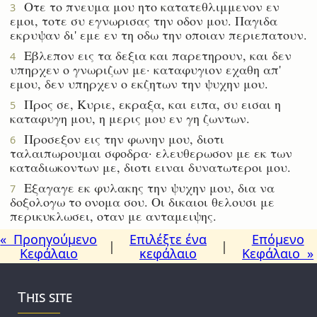
Οτε το πνευμα μου ητο κατατεθλιμμενον εν
3
εμοι, τοτε συ εγνωρισας την οδον μου. Παγιδα
εκρυψαν δι' εμε εν τη οδω την οποιαν περιεπατουν.
Εβλεπον εις τα δεξια και παρετηρουν, και δεν
4
υπηρχεν ο γνωριζων με· καταφυγιον εχαθη απ'
εμου, δεν υπηρχεν ο εκζητων την ψυχην μου.
Προς σε, Κυριε, εκραξα, και ειπα, συ εισαι η
5
καταφυγη μου, η μερις μου εν γη ζωντων.
Προσεξον εις την φωνην μου, διοτι
6
ταλαιπωρουμαι σφοδρα· ελευθερωσον με εκ των
καταδιωκοντων με, διοτι ειναι δυνατωτεροι μου.
Εξαγαγε εκ φυλακης την ψυχην μου, δια να
7
δοξολογω το ονομα σου. Οι δικαιοι θελουσι με
περικυκλωσει, οταν με ανταμειψης.
« Προηγούμενο
Επιλέξτε ένα
Επόμενο
|
|
Κεφάλαιο
κεφάλαιο
Κεφάλαιο »
This site