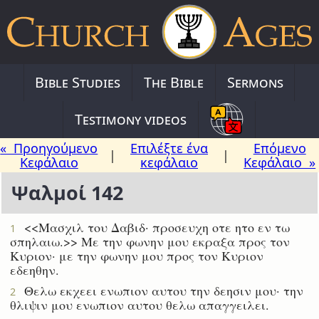
Bible Studies
The Bible
Sermons
Testimony videos
« Προηγούμενο
Επιλέξτε ένα
Επόμενο
|
|
Κεφάλαιο
κεφάλαιο
Κεφάλαιο »
Ψαλμοί 142
<<Μασχιλ του Δαβιδ· προσευχη οτε ητο εν τω
1
σπηλαιω.>> Με την φωνην μου εκραξα προς τον
Κυριον· με την φωνην μου προς τον Κυριον
εδεηθην.
Θελω εκχεει ενωπιον αυτου την δεησιν μου· την
2
θλιψιν μου ενωπιον αυτου θελω απαγγειλει.