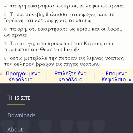
τα ορη εσκιρτησαν ως κριοι, οι λοφοι ως αρνια.
4
Τι σοι συνεβη, θαλασσα, οτι εφυγες; και συ,
5
Ιορδανη, οτι εστραφης εις τα οπισω;
τα ορη, οτι εσκιρτησατε ως κριοι; και οι λοφοι,
6
ως αρνια;
Τρεμε, γη, απο προσωπου του Κυριου, απο
7
προσωπου του Θεου του Ιακωβ·
οστις μετεβαλε την πετραν εις λιμνας υδατων,
8
τον σκληρον βραχον εις πηγας υδατων.
« Προηγούμενο
Επιλέξτε ένα
Επόμενο
|
|
Κεφάλαιο
κεφάλαιο
Κεφάλαιο »
This site
Downloads
About