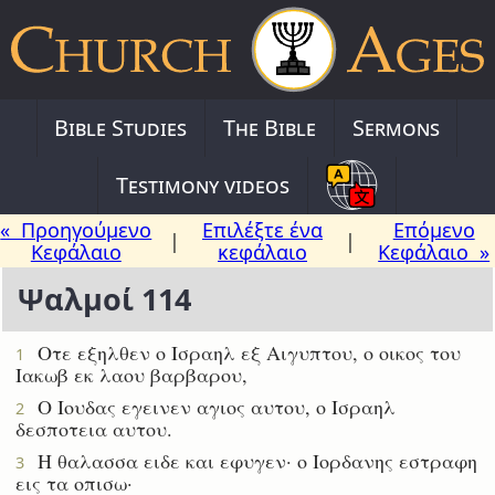
Bible Studies
The Bible
Sermons
Testimony videos
« Προηγούμενο
Επιλέξτε ένα
Επόμενο
|
|
Κεφάλαιο
κεφάλαιο
Κεφάλαιο »
Ψαλμοί 114
Οτε εξηλθεν ο Ισραηλ εξ Αιγυπτου, ο οικος του
1
Ιακωβ εκ λαου βαρβαρου,
Ο Ιουδας εγεινεν αγιος αυτου, ο Ισραηλ
2
δεσποτεια αυτου.
Η θαλασσα ειδε και εφυγεν· ο Ιορδανης εστραφη
3
εις τα οπισω·