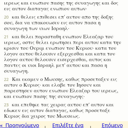
ιερεως και ενωπιον πασης της συναγωγης και δος
εις αυτον διαταγας ενωπιον αυτων·
και θελεις επιθεσει επ' αυτον απο της δοξης
20
σου, δια να υπακουωσιν εις αυτον πασα η
συναγωγη των υιων Ισραηλ·
και θελει παρασταθη ενωπιον Ελεαζαρ του
21
ιερεως, οστις θελει ερωτησει περι αυτου κατα την
κρισιν του Ουριμ ενωπιον του Κυριου· κατα τον
λογον αυτου θελουσιν εξερχεσθαι και κατα τον
λογον αυτου θελουσιν εισερχεσθαι, αυτος και
παντες οι υιοι Ισραηλ μετ' αυτου και πασα η
συναγωγη.
Και εκαμεν ο Μωυσης, καθως προσεταξεν εις
22
αυτον ο Κυριος· και ελαβε τον Ιησουν και
παρεστησεν αυτον ενωπιον Ελεαζαρ του ιερεως,
και ενωπιον πασης της συναγωγης·
και επεθηκε τας χειρας αυτου επ' αυτον και
23
εδωκεν εις αυτον διαταγας, καθως προσεταξε
Κυριος δια χειρος του Μωυσεως.
« Προηγούμενο
Επιλέξτε ένα
Επόμενο
|
|