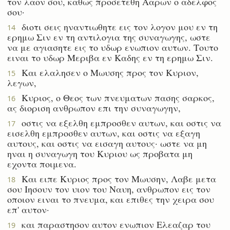
τον λαον σου, καθως προσετεθη Ααρων ο αδελφος
σου·
διοτι σεις ηναντιωθητε εις τον λογον μου εν τη
14
ερημω Σιν εν τη αντιλογια της συναγωγης, ωστε
να με αγιασητε εις το υδωρ ενωπιον αυτων. Τουτο
ειναι το υδωρ Μεριβα εν Καδης εν τη ερημω Σιν.
Και ελαλησεν ο Μωυσης προς τον Κυριον,
15
λεγων,
Κυριος, ο Θεος των πνευματων πασης σαρκος,
16
ας διοριση ανθρωπον επι την συναγωγην,
οστις να εξελθη εμπροσθεν αυτων, και οστις να
17
εισελθη εμπροσθεν αυτων, και οστις να εξαγη
αυτους, και οστις να εισαγη αυτους· ωστε να μη
ηναι η συναγωγη του Κυριου ως προβατα μη
εχοντα ποιμενα.
Και ειπε Κυριος προς τον Μωυσην, Λαβε μετα
18
σου Ιησουν τον υιον του Ναυη, ανθρωπον εις τον
οποιον ειναι το πνευμα, και επιθες την χειρα σου
επ' αυτον·
και παραστησον αυτον ενωπιον Ελεαζαρ του
19