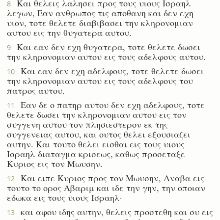
Και θελεις λαλησει προς τους υιους Ισραηλ
8
λεγων, Εαν ανθρωπος τις αποθανη και δεν εχη
υιον, τοτε θελετε διαβιβασει την κληρονομιαν
αυτου εις την θυγατερα αυτου.
Και εαν δεν εχη θυγατερα, τοτε θελετε δωσει
9
την κληρονομιαν αυτου εις τους αδελφους αυτου.
Και εαν δεν εχη αδελφους, τοτε θελετε δωσει
10
την κληρονομιαν αυτου εις τους αδελφους του
πατρος αυτου.
Εαν δε ο πατηρ αυτου δεν εχη αδελφους, τοτε
11
θελετε δωσει την κληρονομιαν αυτου εις τον
συγγενη αυτου τον πλησιεστερον εκ της
συγγενειας αυτου, και ουτος θελει εξουσιαζει
αυτην. Και τουτο θελει εισθαι εις τους υιους
Ισραηλ διαταγμα κρισεως, καθως προσεταξε
Κυριος εις τον Μωυσην.
Και ειπε Κυριος προς τον Μωυσην, Αναβα εις
12
τουτο το ορος Αβαριμ και ιδε την γην, την οποιαν
εδωκα εις τους υιους Ισραηλ·
και αφου ιδης αυτην, θελεις προστεθη και συ εις
13