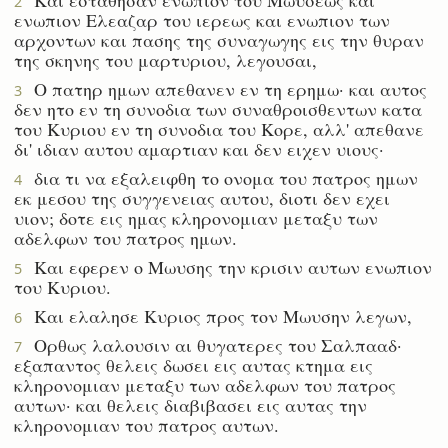
2
ενωπιον Ελεαζαρ του ιερεως και ενωπιον των
αρχοντων και πασης της συναγωγης εις την θυραν
της σκηνης του μαρτυριου, λεγουσαι,
Ο πατηρ ημων απεθανεν εν τη ερημω· και αυτος
3
δεν ητο εν τη συνοδια των συναθροισθεντων κατα
του Κυριου εν τη συνοδια του Κορε, αλλ' απεθανε
δι' ιδιαν αυτου αμαρτιαν και δεν ειχεν υιους·
δια τι να εξαλειφθη το ονομα του πατρος ημων
4
εκ μεσου της συγγενειας αυτου, διοτι δεν εχει
υιον; δοτε εις ημας κληρονομιαν μεταξυ των
αδελφων του πατρος ημων.
Και εφερεν ο Μωυσης την κρισιν αυτων ενωπιον
5
του Κυριου.
Και ελαλησε Κυριος προς τον Μωυσην λεγων,
6
Ορθως λαλουσιν αι θυγατερες του Σαλπααδ·
7
εξαπαντος θελεις δωσει εις αυτας κτημα εις
κληρονομιαν μεταξυ των αδελφων του πατρος
αυτων· και θελεις διαβιβασει εις αυτας την
κληρονομιαν του πατρος αυτων.