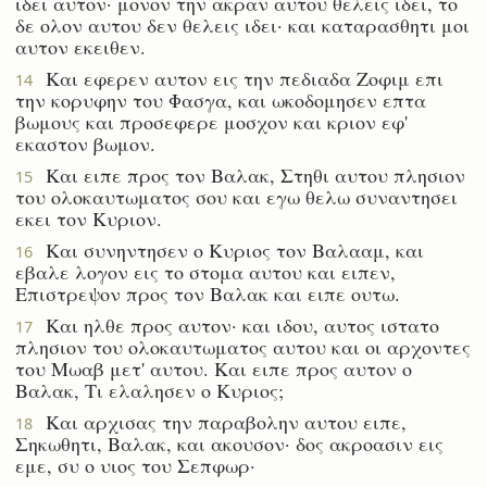
ιδει αυτον· μονον την ακραν αυτου θελεις ιδει, το
δε ολον αυτου δεν θελεις ιδει· και καταρασθητι μοι
αυτον εκειθεν.
Και εφερεν αυτον εις την πεδιαδα Ζοφιμ επι
14
την κορυφην του Φασγα, και ωκοδομησεν επτα
βωμους και προσεφερε μοσχον και κριον εφ'
εκαστον βωμον.
Και ειπε προς τον Βαλακ, Στηθι αυτου πλησιον
15
του ολοκαυτωματος σου και εγω θελω συναντησει
εκει τον Κυριον.
Και συνηντησεν ο Κυριος τον Βαλααμ, και
16
εβαλε λογον εις το στομα αυτου και ειπεν,
Επιστρεψον προς τον Βαλακ και ειπε ουτω.
Και ηλθε προς αυτον· και ιδου, αυτος ιστατο
17
πλησιον του ολοκαυτωματος αυτου και οι αρχοντες
του Μωαβ μετ' αυτου. Και ειπε προς αυτον ο
Βαλακ, Τι ελαλησεν ο Κυριος;
Και αρχισας την παραβολην αυτου ειπε,
18
Σηκωθητι, Βαλακ, και ακουσον· δος ακροασιν εις
εμε, συ ο υιος του Σεπφωρ·