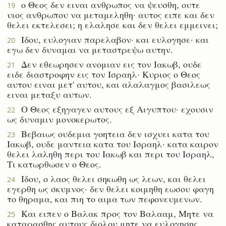
ο Θεος δεν ειναι ανθρωπος να ψευσθη, ουτε
19
υιος ανθρωπου να μεταμεληθη· αυτος ειπε και δεν
θελει εκτελεσει; η ελαλησε και δεν θελει εμμεινει;
Ιδου, ευλογιαν παρελαβον· και ευλογησε· και
20
εγω δεν δυναμαι να μεταστρεψω αυτην.
Δεν εθεωρησεν ανομιαν εις τον Ιακωβ, ουδε
21
ειδε διαστροφην εις τον Ισραηλ· Κυριος ο Θεος
αυτου ειναι μετ' αυτου, και αλαλαγμος βασιλεως
ειναι μεταξυ αυτων.
Ο Θεος εξηγαγεν αυτους εξ Αιγυπτου· εχουσιν
22
ως δυναμιν μονοκερωτος.
Βεβαιως ουδεμια γοητεια δεν ισχυει κατα του
23
Ιακωβ, ουδε μαντεια κατα του Ισραηλ· κατα καιρον
θελει λαληθη περι του Ιακωβ και περι του Ισραηλ,
Τι κατωρθωσεν ο Θεος.
Ιδου, ο λαος θελει σηκωθη ως λεων, και θελει
24
εγερθη ως σκυμνος· δεν θελει κοιμηθη εωσου φαγη
το θηραμα, και πιη το αιμα των πεφονευμενων.
Και ειπεν ο Βαλακ προς τον Βαλααμ, Μητε να
25
καταρασθης αυτους διολου μητε να ευλογησης