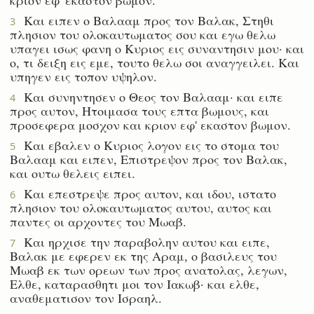
Και ειπεν ο Βαλααμ προς τον Βαλακ, Στηθι
3
πλησιον του ολοκαυτωματος σου και εγω θελω
υπαγει ισως φανη ο Κυριος εις συναντησιν μου· και
ο, τι δειξη εις εμε, τουτο θελω σοι αναγγειλει. Και
υπηγεν εις τοπον υψηλον.
Και συνηντησεν ο Θεος τον Βαλααμ· και ειπε
4
προς αυτον, Ητοιμασα τους επτα βωμους, και
προσεφερα μοσχον και κριον εφ' εκαστον βωμον.
Και εβαλεν ο Κυριος λογον εις το στομα του
5
Βαλααμ και ειπεν, Επιστρεψον προς τον Βαλακ,
και ουτω θελεις ειπει.
Και επεστρεψε προς αυτον, και ιδου, ιστατο
6
πλησιον του ολοκαυτωματος αυτου, αυτος και
παντες οι αρχοντες του Μωαβ.
Και ηρχισε την παραβολην αυτου και ειπε,
7
Βαλακ με εφερεν εκ της Αραμ, ο βασιλευς του
Μωαβ εκ των ορεων των προς ανατολας, λεγων,
Ελθε, καταρασθητι μοι τον Ιακωβ· και ελθε,
αναθεματισον τον Ισραηλ.