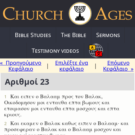
Bible Studies
The Bible
Sermons
Testimony videos
« Προηγούμενο
Επιλέξτε ένα
Επόμενο
|
|
Κεφάλαιο
κεφάλαιο
Κεφάλαιο »
Αριθμοί 23
Και ειπεν ο Βαλααμ προς τον Βαλακ,
1
Οικοδομησον μοι ενταυθα επτα βωμους και
ετοιμασον μοι ενταυθα επτα μοσχους και επτα
κριους.
Και εκαμεν ο Βαλακ καθως ειπεν ο Βαλααμ· και
2
προσεφεραν ο Βαλακ και ο Βαλααμ μοσχον και
κριον εφ' εκαστον βωμον.