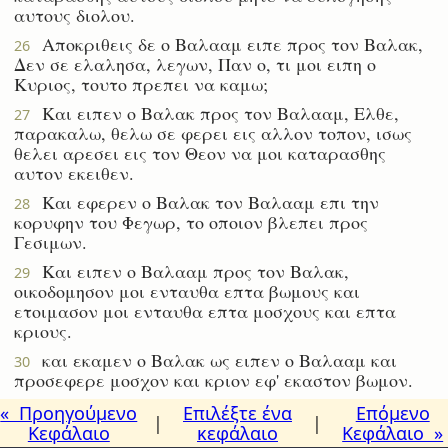
αυτους διολου.
Αποκριθεις δε ο Βαλααμ ειπε προς τον Βαλακ,
26
Δεν σε ελαλησα, λεγων, Παν ο, τι μοι ειπη ο
Κυριος, τουτο πρεπει να καμω;
Και ειπεν ο Βαλακ προς τον Βαλααμ, Ελθε,
27
παρακαλω, θελω σε φερει εις αλλον τοπον, ισως
θελει αρεσει εις τον Θεον να μοι καταρασθης
αυτον εκειθεν.
Και εφερεν ο Βαλακ τον Βαλααμ επι την
28
κορυφην του Φεγωρ, το οποιον βλεπει προς
Γεσιμων.
Και ειπεν ο Βαλααμ προς τον Βαλακ,
29
οικοδομησον μοι ενταυθα επτα βωμους και
ετοιμασον μοι ενταυθα επτα μοσχους και επτα
κριους.
και εκαμεν ο Βαλακ ως ειπεν ο Βαλααμ και
30
προσεφερε μοσχον και κριον εφ' εκαστον βωμον.
« Προηγούμενο
Επιλέξτε ένα
Επόμενο
|
|
Κεφάλαιο
κεφάλαιο
Κεφάλαιο »