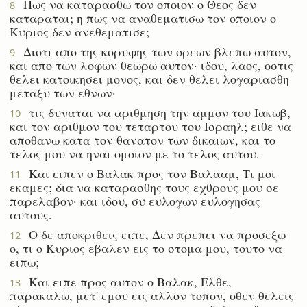
Πως να καταρασθω τον οποιον ο Θεος δεν
8
καταραται; η πως να αναθεματισω τον οποιον ο
Κυριος δεν ανεθεματισε;
Διοτι απο της κορυφης των ορεων βλεπω αυτον,
9
και απο των λοφων θεωρω αυτον· ιδου, λαος, οστις
θελει κατοικησει μονος, και δεν θελει λογαριασθη
μεταξυ των εθνων·
τις δυναται να αριθμηση την αμμον του Ιακωβ,
10
και τον αριθμον του τεταρτου του Ισραηλ; ειθε να
αποθανω κατα τον θανατον των δικαιων, και το
τελος μου να ηναι ομοιον με το τελος αυτου.
Και ειπεν ο Βαλακ προς τον Βαλααμ, Τι μοι
11
εκαμες; δια να καταρασθης τους εχθρους μου σε
παρελαβον· και ιδου, συ ευλογων ευλογησας
αυτους.
Ο δε αποκριθεις ειπε, Δεν πρεπει να προσεξω
12
ο, τι ο Κυριος εβαλεν εις το στομα μου, τουτο να
ειπω;
Και ειπε προς αυτον ο Βαλακ, Ελθε,
13
παρακαλω, μετ' εμου εις αλλον τοπον, οθεν θελεις