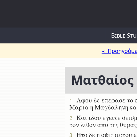
Bible Stu
« Προηγούμε
Ματθαίος
Αφου δε επερασε το σ
1
Μαρια η Μαγδαληνη και
Και ιδου εγεινε σεισμ
2
τον λιθον απο της θυρα
Ητο δε η οψις αυτου ω
3