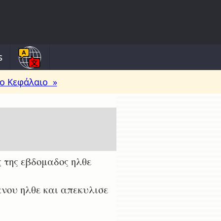
s
ο Κεφάλαιο »
 της εβδομαδος ηλθε
ανου ηλθε και απεκυλισε