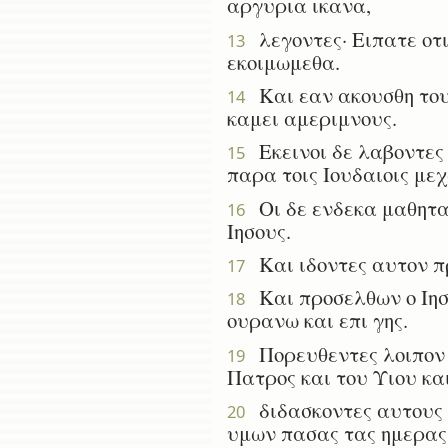
αργυρια ικανα,
λεγοντες· Ειπατε οτι
13
εκοιμωμεθα.
Και εαν ακουσθη τουτ
14
καμει αμεριμνους.
Εκεινοι δε λαβοντες 
15
παρα τοις Ιουδαιοις μεχ
Οι δε ενδεκα μαθηται
16
Ιησους.
Και ιδοντες αυτον πρ
17
Και προσελθων ο Ιησο
18
ουρανω και επι γης.
Πορευθεντες λοιπον μ
19
Πατρος και του Υιου κα
διδασκοντες αυτους ν
20
υμων πασας τας ημερας 