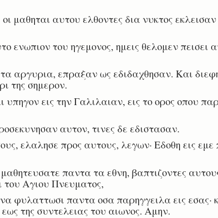
 οι μαθηται αυτου ελθοντες δια νυκτος εκλεισαν 
ο ενωπιον του ηγεμονος, ημεις θελομεν πεισει α
τα αργυρια, επραξαν ως εδιδαχθησαν. Και διεφη
ρι της σημερον.
 υπηγον εις την Γαλιλαιαν, εις το ορος οπου παρ
οσεκυνησαν αυτον, τινες δε εδιστασαν.
υς, ελαλησε προς αυτους, λεγων· Εδοθη εις εμε
αθητευσατε παντα τα εθνη, βαπτιζοντες αυτους 
ι του Αγιου Πνευματος,
α φυλαττωσι παντα οσα παρηγγειλα εις εσας· και
εως της συντελειας του αιωνος. Αμην.