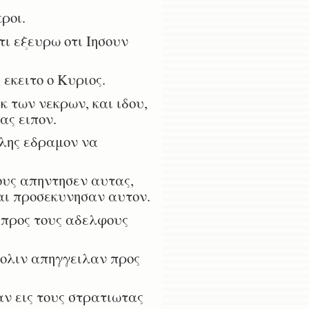
ροι.
τι εξευρω οτι Ιησουν
 εκειτο ο Κυριος.
 των νεκρων, και ιδου,
ας ειπον.
λης εδραμον να
ους απηντησεν αυτας,
αι προσεκυνησαν αυτον.
 προς τους αδελφους
πολιν απηγγειλαν προς
ν εις τους στρατιωτας