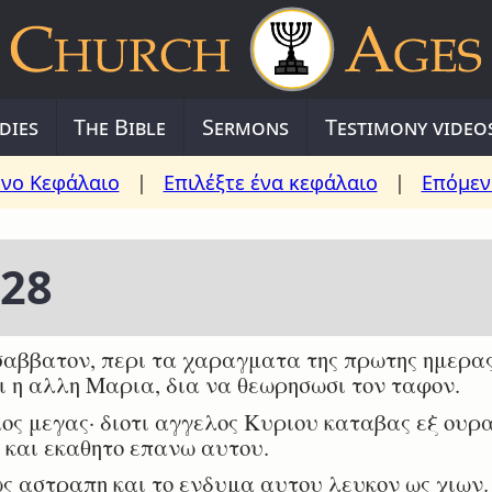
dies
The Bible
Sermons
Testimony video
νο Κεφάλαιο
|
Επιλέξτε ένα κεφάλαιο
|
Επόμεν
 28
αββατον, περι τα χαραγματα της πρωτης ημερας
 η αλλη Μαρια, δια να θεωρησωσι τον ταφον.
ος μεγας· διοτι αγγελος Κυριου καταβας εξ ουρ
ς και εκαθητο επανω αυτου.
ς αστραπη και το ενδυμα αυτου λευκον ως χιων.