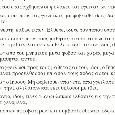
του εταραχθησαν οι φυλακες και εγειναν ως νεκ
ς ειπε προς τας γυναικας· μη φοβεισθε σεις· διο
τε·
νεστη, καθως ειπεν. Ελθετε, ιδετε τον τοπον οπου
ι ειπατε προς τους μαθητας αυτου οτι ανεστη εκ
ς την Γαλιλαιαν· εκει θελετε ιδει αυτον· ιδου, σ
ς απο του μνημειου μετα φοβου και χαρας μεγα
 μαθητας αυτου.
γγειλωσι προς τους μαθητας αυτου, ιδου, ο Ιησ
ειναι προσελθουσαι επιασαν τους ποδας αυτου κ
ς ο Ιησους· Μη φοβεισθε· υπαγετε, απαγγειλατε
ς την Γαλιλαιαν· και εκει θελουσι με ιδει.
το, ιδου, τινες των φυλακων ελθοντες εις την 
α γενομενα,
α των πρεσβυτερων και συμβουλευθεντες εδωκα