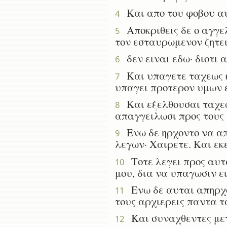
Και απο του φοβου αυ
4
Αποκριθεις δε ο αγγελο
5
τον εσταυρωμενον ζητει
δεν ειναι εδω· διοτι α
6
Και υπαγετε ταχεως κα
7
υπαγει προτερον υμων ει
Και εξελθουσαι ταχεω
8
απαγγειλωσι προς τους
Ενω δε ηρχοντο να απα
9
λεγων· Χαιρετε. Και εκ
Τοτε λεγει προς αυτα
10
μου, δια να υπαγωσιν ει
Ενω δε αυται απηρχον
11
τους αρχιερεις παντα τ
Και συναχθεντες μετ
12