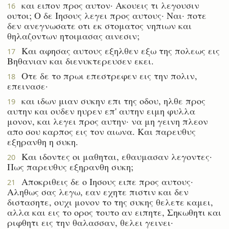
και ειπον προς αυτον· Ακουεις τι λεγουσιν
16
ουτοι; Ο δε Ιησους λεγει προς αυτους· Ναι· ποτε
δεν ανεγνωσατε οτι εκ στοματος νηπιων και
θηλαζοντων ητοιμασας αινεσιν;
Και αφησας αυτους εξηλθεν εξω της πολεως εις
17
Βηθανιαν και διενυκτερευσεν εκει.
Οτε δε το πρωι επεστρεφεν εις την πολιν,
18
επεινασε·
και ιδων μιαν συκην επι της οδου, ηλθε προς
19
αυτην και ουδεν ηυρεν επ' αυτην ειμη φυλλα
μονον, και λεγει προς αυτην· να μη γεινη πλεον
απο σου καρπος εις τον αιωνα. Και παρευθυς
εξηρανθη η συκη.
Και ιδοντες οι μαθηται, εθαυμασαν λεγοντες·
20
Πως παρευθυς εξηρανθη συκη;
Αποκριθεις δε ο Ιησους ειπε προς αυτους·
21
Αληθως σας λεγω, εαν εχητε πιστιν και δεν
διστασητε, ουχι μονον το της συκης θελετε καμει,
αλλα και εις το ορος τουτο αν ειπητε, Σηκωθητι και
ριφθητι εις την θαλασσαν, θελει γεινει·