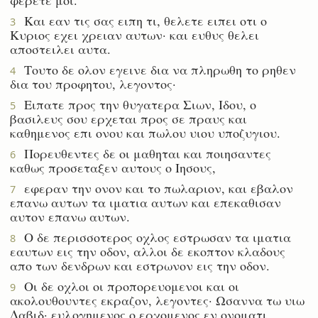
Και εαν τις σας ειπη τι, θελετε ειπει οτι ο
3
Κυριος εχει χρειαν αυτων· και ευθυς θελει
αποστειλει αυτα.
Τουτο δε ολον εγεινε δια να πληρωθη το ρηθεν
4
δια του προφητου, λεγοντος·
Ειπατε προς την θυγατερα Σιων, Ιδου, ο
5
βασιλευς σου ερχεται προς σε πραυς και
καθημενος επι ονου και πωλου υιου υποζυγιου.
Πορευθεντες δε οι μαθηται και ποιησαντες
6
καθως προσεταξεν αυτους ο Ιησους,
εφεραν την ονον και το πωλαριον, και εβαλον
7
επανω αυτων τα ιματια αυτων και επεκαθισαν
αυτον επανω αυτων.
Ο δε περισσοτερος οχλος εστρωσαν τα ιματια
8
εαυτων εις την οδον, αλλοι δε εκοπτον κλαδους
απο των δενδρων και εστρωνον εις την οδον.
Οι δε οχλοι οι προπορευομενοι και οι
9
ακολουθουντες εκραζον, λεγοντες· Ωσαννα τω υιω
Δαβιδ· ευλογημενος ο ερχομενος εν ονοματι