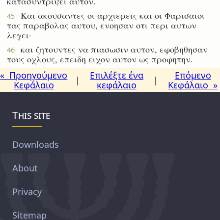
κατασυντριψει αυτον.
Και ακουσαντες οι αρχιερεις και οι Φαρισαιοι
45
τας παραβολας αυτου, ενοησαν οτι περι αυτων
λεγει·
και ζητουντες να πιασωσιν αυτον, εφοβηθησαν
46
τους οχλους, επειδη ειχον αυτον ως προφητην.
« Προηγούμενο
Επιλέξτε ένα
Επόμενο
|
|
Κεφάλαιο
κεφάλαιο
Κεφάλαιο »
This site
Downloads
About
Privacy
Sitemap