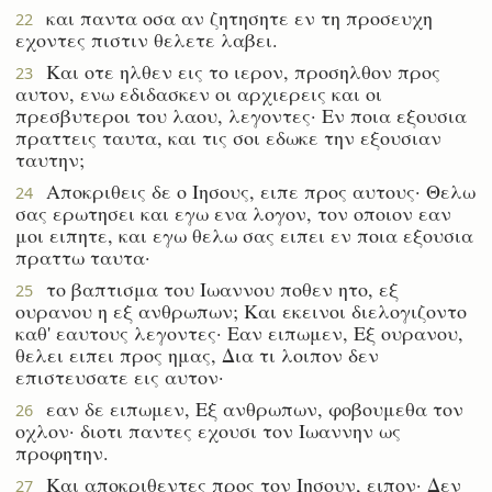
και παντα οσα αν ζητησητε εν τη προσευχη
22
εχοντες πιστιν θελετε λαβει.
Και οτε ηλθεν εις το ιερον, προσηλθον προς
23
αυτον, ενω εδιδασκεν οι αρχιερεις και οι
πρεσβυτεροι του λαου, λεγοντες· Εν ποια εξουσια
πραττεις ταυτα, και τις σοι εδωκε την εξουσιαν
ταυτην;
Αποκριθεις δε ο Ιησους, ειπε προς αυτους· Θελω
24
σας ερωτησει και εγω ενα λογον, τον οποιον εαν
μοι ειπητε, και εγω θελω σας ειπει εν ποια εξουσια
πραττω ταυτα·
το βαπτισμα του Ιωαννου ποθεν ητο, εξ
25
ουρανου η εξ ανθρωπων; Και εκεινοι διελογιζοντο
καθ' εαυτους λεγοντες· Εαν ειπωμεν, Εξ ουρανου,
θελει ειπει προς ημας, Δια τι λοιπον δεν
επιστευσατε εις αυτον·
εαν δε ειπωμεν, Εξ ανθρωπων, φοβουμεθα τον
26
οχλον· διοτι παντες εχουσι τον Ιωαννην ως
προφητην.
Και αποκριθεντες προς τον Ιησουν, ειπον· Δεν
27