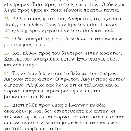
εξευρομεν. Ειπε προς αυτους και αυτος· Ουδε εγω
λεγω προς υμας εν ποια εξουσια πραττω ταυτα.
Αλλα τι σας φαινεται; Ανθρωπος τις ειχε δυο
28
υιους, και ελθων προς τον πρωτον ειπε· Τεκνον,
υπαγε σημερον εργαζου εν τω αμπελωνι μου.
Ο δε αποκριθεις ειπε· Δεν θελω· υστερον ομως
29
μετανοησας υπηγε.
Και ελθων προς τον δευτερον ειπεν ωσαυτως.
30
Και εκεινος αποκριθεις ειπεν· Εγω υπαγω, κυριε·
και δεν υπηγε.
Τις εκ των δυο εκαμε το θελημα του πατρος;
31
Λεγουσι προς αυτον· Ο πρωτος. Λεγει προς αυτους
ο Ιησους· Αληθως σας λεγω οτι οι τελωναι και αι
πορναι υπαγουσι προτερον υμων εις την
βασιλειαν του Θεου.
Διοτι ηλθε προς υμας ο Ιωαννης εν οδω
32
δικαιοσυνης, και δεν επιστευσατε εις αυτον· οι
τελωναι ομως και αι πορναι επιστευσαν εις αυτον·
σεις δε ιδοντες δεν μετεμεληθητε υστερον, ωστε
να πιστευσητε εις αυτον.