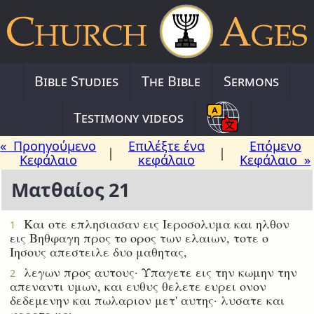
Bible Studies
The Bible
Sermons
Testimony videos
« Προηγούμενο
Επιλέξτε ένα
Επόμενο
|
|
Κεφάλαιο
κεφάλαιο
Κεφάλαιο »
Ματθαίος 21
Και οτε επλησιασαν εις Ιεροσολυμα και ηλθον
1
εις Βηθφαγη προς το ορος των ελαιων, τοτε ο
Ιησους απεστειλε δυο μαθητας,
λεγων προς αυτους· Υπαγετε εις την κωμην την
2
απεναντι υμων, και ευθυς θελετε ευρει ονον
δεδεμενην και πωλαριον μετ' αυτης· λυσατε και
φερετε μοι.