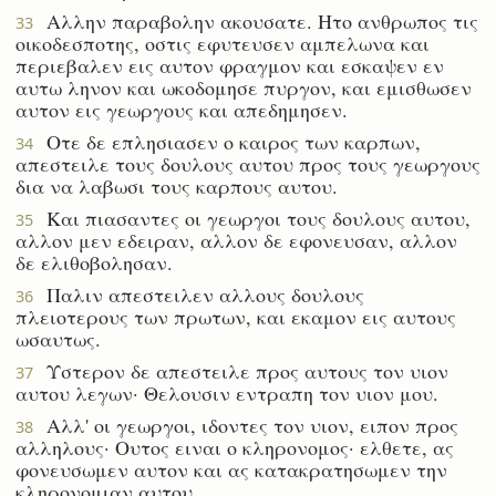
Αλλην παραβολην ακουσατε. Ητο ανθρωπος τις
33
οικοδεσποτης, οστις εφυτευσεν αμπελωνα και
περιεβαλεν εις αυτον φραγμον και εσκαψεν εν
αυτω ληνον και ωκοδομησε πυργον, και εμισθωσεν
αυτον εις γεωργους και απεδημησεν.
Οτε δε επλησιασεν ο καιρος των καρπων,
34
απεστειλε τους δουλους αυτου προς τους γεωργους
δια να λαβωσι τους καρπους αυτου.
Και πιασαντες οι γεωργοι τους δουλους αυτου,
35
αλλον μεν εδειραν, αλλον δε εφονευσαν, αλλον
δε ελιθοβολησαν.
Παλιν απεστειλεν αλλους δουλους
36
πλειοτερους των πρωτων, και εκαμον εις αυτους
ωσαυτως.
Υστερον δε απεστειλε προς αυτους τον υιον
37
αυτου λεγων· Θελουσιν εντραπη τον υιον μου.
Αλλ' οι γεωργοι, ιδοντες τον υιον, ειπον προς
38
αλληλους· Ουτος ειναι ο κληρονομος· ελθετε, ας
φονευσωμεν αυτον και ας κατακρατησωμεν την
κληρονομιαν αυτου.