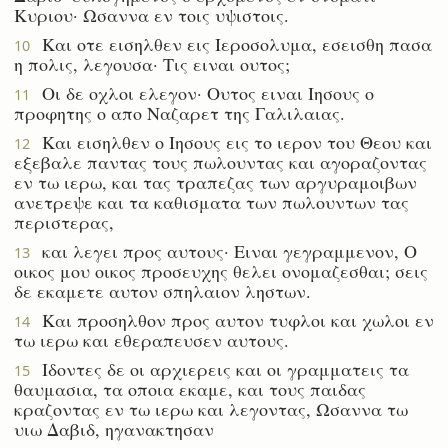
Κυριου· Ωσαννα εν τοις υψιστοις.
Και οτε εισηλθεν εις Ιεροσολυμα, εσεισθη πασα
10
η πολις, λεγουσα· Τις ειναι ουτος;
Οι δε οχλοι ελεγον· Ουτος ειναι Ιησους ο
11
προφητης ο απο Ναζαρετ της Γαλιλαιας.
Και εισηλθεν ο Ιησους εις το ιερον του Θεου και
12
εξεβαλε παντας τους πωλουντας και αγοραζοντας
εν τω ιερω, και τας τραπεζας των αργυραμοιβων
ανετρεψε και τα καθισματα των πωλουντων τας
περιστερας,
και λεγει προς αυτους· Ειναι γεγραμμενον, Ο
13
οικος μου οικος προσευχης θελει ονομαζεσθαι; σεις
δε εκαμετε αυτον σπηλαιον ληστων.
Και προσηλθον προς αυτον τυφλοι και χωλοι εν
14
τω ιερω και εθεραπευσεν αυτους.
Ιδοντες δε οι αρχιερεις και οι γραμματεις τα
15
θαυμασια, τα οποια εκαμε, και τους παιδας
κραζοντας εν τω ιερω και λεγοντας, Ωσαννα τω
υιω Δαβιδ, ηγανακτησαν