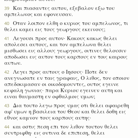
Και πιασαντες αυτον, εξεβαλον εξω του
39
αμπελωνος και εφονευσαν.
Οταν λοιπον ελθη ο κυριος του αμπελωνος, τι
40
θελει καμει εις τους γεωργους εκεινους;
Λεγουσι προς αυτον· Κακους κακως θελει
41
απολεσει αυτους, και τον αμπελωνα θελει
μισθωσει εις αλλους γεωργους, οιτινες θελουσιν
αποδωσει εις αυτον τους καρπους εν τοις καιροις
αυτων.
Λεγει προς αυτους ο Ιησους· Ποτε δεν
42
ανεγνωσατε εν ταις γραφαις, Ο λιθος, τον οποιον
απεδοκιμασαν οι οικοδομουντες, ουτος εγεινε
κεφαλη γωνιας· παρα Κυριου εγεινεν αυτη και
ειναι θαυμαστη εν οφθαλμοις υμων;
Δια τουτο λεγω προς υμας οτι θελει αφαιρεθη
43
αφ' υμων η βασιλεια του Θεου και θελει δοθη εις
εθνος καμνον τους καρπους αυτης·
και οστις πεση επι τον λιθον τουτον θελει
44
συντριφθη· εις οντινα δε επιπεση, θελει