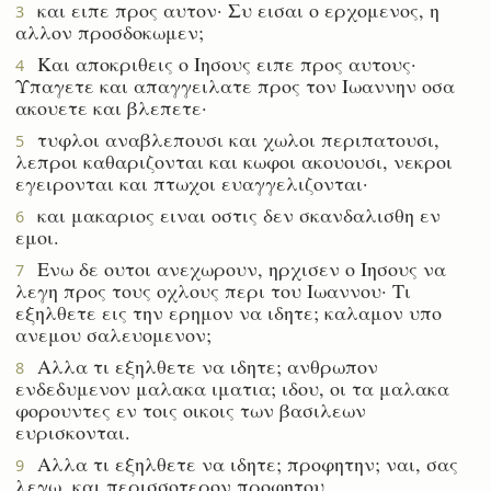
και ειπε προς αυτον· Συ εισαι ο ερχομενος, η
3
αλλον προσδοκωμεν;
Και αποκριθεις ο Ιησους ειπε προς αυτους·
4
Υπαγετε και απαγγειλατε προς τον Ιωαννην οσα
ακουετε και βλεπετε·
τυφλοι αναβλεπουσι και χωλοι περιπατουσι,
5
λεπροι καθαριζονται και κωφοι ακουουσι, νεκροι
εγειρονται και πτωχοι ευαγγελιζονται·
και μακαριος ειναι οστις δεν σκανδαλισθη εν
6
εμοι.
Ενω δε ουτοι ανεχωρουν, ηρχισεν ο Ιησους να
7
λεγη προς τους οχλους περι του Ιωαννου· Τι
εξηλθετε εις την ερημον να ιδητε; καλαμον υπο
ανεμου σαλευομενον;
Αλλα τι εξηλθετε να ιδητε; ανθρωπον
8
ενδεδυμενον μαλακα ιματια; ιδου, οι τα μαλακα
φορουντες εν τοις οικοις των βασιλεων
ευρισκονται.
Αλλα τι εξηλθετε να ιδητε; προφητην; ναι, σας
9
λεγω, και περισσοτερον προφητου.