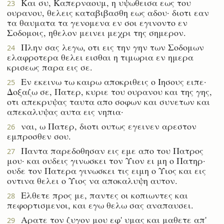
Και συ, Καπερναουμ, η υψωθεισα εως του
23
ουρανου, θελεις καταβιβασθη εως αδου· διοτι εαν
τα θαυματα τα γενομενα εν σοι εγινοντο εν
Σοδομοις, ηθελον μεινει μεχρι της σημερον.
Πλην σας λεγω, οτι εις την γην των Σοδομων
24
ελαφροτερα θελει εισθαι η τιμωρια εν ημερα
κρισεως παρα εις σε.
Εν εκεινω τω καιρω αποκριθεις ο Ιησους ειπε·
25
Δοξαζω σε, Πατερ, κυριε του ουρανου και της γης,
οτι απεκρυψας ταυτα απο σοφων και συνετων και
απεκαλυψας αυτα εις νηπια·
ναι, ω Πατερ, διοτι ουτως εγεινεν αρεστον
26
εμπροσθεν σου.
Παντα παρεδοθησαν εις εμε απο του Πατρος
27
μου· και ουδεις γινωσκει τον Υιον ει μη ο Πατηρ·
ουδε τον Πατερα γινωσκει τις ειμη ο Υιος και εις
οντινα θελει ο Υιος να αποκαλυψη αυτον.
Ελθετε προς με, παντες οι κοπιωντες και
28
πεφορτισμενοι, και εγω θελω σας αναπαυσει.
Αρατε τον ζυγον μου εφ' υμας και μαθετε απ'
29