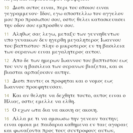
Διοτι ουτος ειναι, περι του οποιου ειναι
10
γεγραμμενον· Ιδου, εγω αποστελλω τον αγγελον
μου προ προσωπου σου, οστις θελει κατασκευασει
την οδον σου εμπροσθεν σου.
Αληθως σας λεγω, μεταξυ των γεννηθεντων
11
υπο γυναικων δεν ηγερθη μεγαλητερος Ιωαννου
του βαπτιστου· πλην ο μικροτερος εν τη βασιλεια
των ουρανων ειναι μεγαλητερος αυτου.
Απο δε των ημερων Ιωαννου του βαπτιστου εως
12
του νυν η βασιλεια των ουρανων βιαζεται, και οι
βιασται αρπαζουσιν αυτην.
Διοτι παντες οι προφηται και ο νομος εως
13
Ιωαννου προεφητευσαν.
Και αν θελητε να δεχθητε τουτο, αυτος ειναι ο
14
Ηλιας, οστις εμελλε να ελθη.
Ο εχων ωτα δια να ακουη ας ακουη.
15
Αλλα με τι να ομοιωσω την γενεαν ταυτην;
16
ειναι ομοια με παιδαρια καθημενα εν ταις αγοραις
και φωναζοντα προς τους συντροφους αυτων,