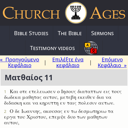
Bible Studies
The Bible
Sermons
Testimony videos
« Προηγούμενο
Επιλέξτε ένα
Επόμενο
|
|
Κεφάλαιο
κεφάλαιο
Κεφάλαιο »
Ματθαίος 11
Και οτε ετελειωσεν ο Ιησους διαταττων εις τους
1
δωδεκα μαθητας αυτου, μετεβη εκειθεν δια να
διδασκη και να κηρυττη εν ταις πολεσιν αυτων.
Ο δε Ιωαννης, ακουσας εν τω δεσμωτηριω τα
2
εργα του Χριστου, επεμψε δυο των μαθητων
αυτου,