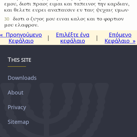
εμου, διοτι πραος ειμαι και ταπεινος την καρδιαν,
και θελετε ευρει αναπαυσιν εν ταις ψυχαις υμων·
διοτι ο ζυγος μου ειναι καλος και το φορτιον
30
μου ελαφρον.
« Προηγούμενο
Επιλέξτε ένα
Επόμενο
|
|
Κεφάλαιο
κεφάλαιο
Κεφάλαιο »
This site
Downloads
About
Privacy
Sitemap