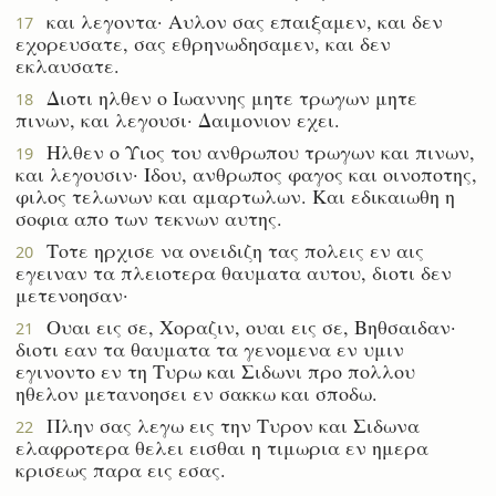
και λεγοντα· Αυλον σας επαιξαμεν, και δεν
17
εχορευσατε, σας εθρηνωδησαμεν, και δεν
εκλαυσατε.
Διοτι ηλθεν ο Ιωαννης μητε τρωγων μητε
18
πινων, και λεγουσι· Δαιμονιον εχει.
Ηλθεν ο Υιος του ανθρωπου τρωγων και πινων,
19
και λεγουσιν· Ιδου, ανθρωπος φαγος και οινοποτης,
φιλος τελωνων και αμαρτωλων. Και εδικαιωθη η
σοφια απο των τεκνων αυτης.
Τοτε ηρχισε να ονειδιζη τας πολεις εν αις
20
εγειναν τα πλειοτερα θαυματα αυτου, διοτι δεν
μετενοησαν·
Ουαι εις σε, Χοραζιν, ουαι εις σε, Βηθσαιδαν·
21
διοτι εαν τα θαυματα τα γενομενα εν υμιν
εγινοντο εν τη Τυρω και Σιδωνι προ πολλου
ηθελον μετανοησει εν σακκω και σποδω.
Πλην σας λεγω εις την Τυρον και Σιδωνα
22
ελαφροτερα θελει εισθαι η τιμωρια εν ημερα
κρισεως παρα εις εσας.