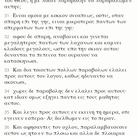
αυτην;
Ειναι ομοια με κοκκον σιναπεως, οστις, οταν
31
σπαρη επι της γης, ειναι μικροτερος παντων των
σπερματων των επι της γης·
αφου δε σπαρη, αναβαινει και γινεται
32
μεγαλητερος παντων των λαχανων και καμνει
κλαδους μεγαλους, ωστε υπο την σκιαν αυτου
δυνανται τα πετεινα του ουρανου να
κατασκηνωσι.
Και δια τοιουτων πολλων παραβολων ελαλει
33
προς αυτους τον λογον, καθως ηδυναντο να
ακουωσι,
χωρις δε παραβολης δεν ελαλει προς αυτους·
34
κατ ιδιαν ομως εξηγει παντα εις τους μαθητας
αυτου.
Και λεγει προς αυτους εν εκεινη τη ημερα, οτε
35
εγεινεν εσπερα· Ας διελθωμεν εις το περαν.
Και αφησαντες τον οχλον, παραλαμβανουσιν
36
αυτον ως ητο εν τω πλοιω και αλλα δε πλοιαρια