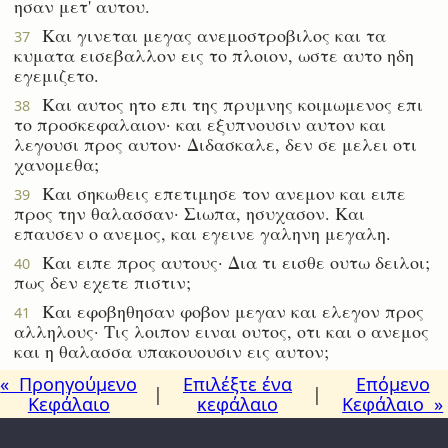
ησαν μετ' αυτου.
Και γινεται μεγας ανεμοστροβιλος και τα
37
κυματα εισεβαλλον εις το πλοιον, ωστε αυτο ηδη
εγεμιζετο.
Και αυτος ητο επι της πρυμνης κοιμωμενος επι
38
το προσκεφαλαιον· και εξυπνουσιν αυτον και
λεγουσι προς αυτον· Διδασκαλε, δεν σε μελει οτι
χανομεθα;
Και σηκωθεις επετιμησε τον ανεμον και ειπε
39
προς την θαλασσαν· Σιωπα, ησυχασον. Και
επαυσεν ο ανεμος, και εγεινε γαληνη μεγαλη.
Και ειπε προς αυτους· Δια τι εισθε ουτω δειλοι;
40
πως δεν εχετε πιστιν;
Και εφοβηθησαν φοβον μεγαν και ελεγον προς
41
αλληλους· Τις λοιπον ειναι ουτος, οτι και ο ανεμος
και η θαλασσα υπακουουσιν εις αυτον;
« Προηγούμενο
Επιλέξτε ένα
Επόμενο
|
|
Κεφάλαιο
κεφάλαιο
Κεφάλαιο »