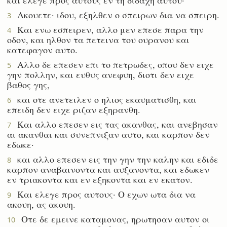
Ακουετε· ιδου, εξηλθεν ο σπειρων δια να σπειρη.
3
Και ενω εσπειρεν, αλλο μεν επεσε παρα την
4
οδον, και ηλθον τα πετεινα του ουρανου και
κατεφαγον αυτο.
Αλλο δε επεσεν επι το πετρωδες, οπου δεν ειχε
5
γην πολλην, και ευθυς ανεφυη, διοτι δεν ειχε
βαθος γης,
και οτε ανετειλεν ο ηλιος εκαυματισθη, και
6
επειδη δεν ειχε ριζαν εξηρανθη.
Και αλλο επεσεν εις τας ακανθας, και ανεβησαν
7
αι ακανθαι και συνεπνιξαν αυτο, και καρπον δεν
εδωκε·
και αλλο επεσεν εις την γην την καλην και εδιδε
8
καρπον αναβαινοντα και αυξανοντα, και εδωκεν
εν τριακοντα και εν εξηκοντα και εν εκατον.
Και ελεγε προς αυτους· Ο εχων ωτα δια να
9
ακουη, ας ακουη.
Οτε δε εμεινε καταμονας, ηρωτησαν αυτον οι
10