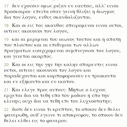
δεν εχουσιν ομως ριζαν εν εαυτοις, αλλ' ειναι
17
προσκαιροι· επειτα οταν γεινη θλιψις η διωγμος
δια τον λογον, ευθυς σκανδαλιζονται.
Και οι εις τας ακανθας σπειρομενοι ειναι ουτοι,
18
οιτινες ακουουσι τον λογον,
και αι μεριμναι του αιωνος τουτου και η απατη
19
του πλουτου και αι επιθυμιαι των αλλων
πραγματων εισερχομεναι συμπνιγουσι τον λογον,
και γινεται ακαρπος.
Και οι εις την γην την καλην σπαρεντες ειναι
20
ουτοι, οιτινες ακουουσι τον λογον και
παραδεχονται και καρποφορουσιν εν τριακοντα
και εν εξηκοντα και εν εκατον.
Και ελεγε προς αυτους· Μηπως ο λυχνος
21
ερχεται δια να τεθη υπο τον μοδιον η υπο την
κλινην; ουχι δια να τεθη επι τον λυχνοστατην;
διοτι δεν ειναι τι κρυπτον, το οποιον δεν θελει
22
φανερωθη, ουδ' εγεινε τι αποκρυφον, το οποιον δεν
θελει ελθει εις το φανερον.