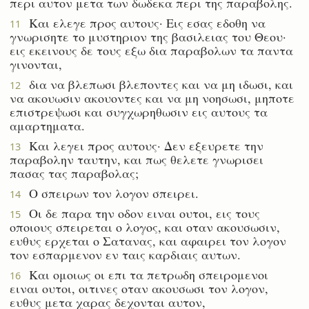
περι αυτον μετα των δωδεκα περι της παραβολης.
Και ελεγε προς αυτους· Εις εσας εδοθη να
11
γνωρισητε το μυστηριον της βασιλειας του Θεου·
εις εκεινους δε τους εξω δια παραβολων τα παντα
γινονται,
δια να βλεπωσι βλεποντες και να μη ιδωσι, και
12
να ακουωσιν ακουοντες και να μη νοησωσι, μηποτε
επιστρεψωσι και συγχωρηθωσιν εις αυτους τα
αμαρτηματα.
Και λεγει προς αυτους· Δεν εξευρετε την
13
παραβολην ταυτην, και πως θελετε γνωρισει
πασας τας παραβολας;
Ο σπειρων τον λογον σπειρει.
14
Οι δε παρα την οδον ειναι ουτοι, εις τους
15
οποιους σπειρεται ο λογος, και οταν ακουσωσιν,
ευθυς ερχεται ο Σατανας, και αφαιρει τον λογον
τον εσπαρμενον εν ταις καρδιαις αυτων.
Και ομοιως οι επι τα πετρωδη σπειρομενοι
16
ειναι ουτοι, οιτινες οταν ακουσωσι τον λογον,
ευθυς μετα χαρας δεχονται αυτον,