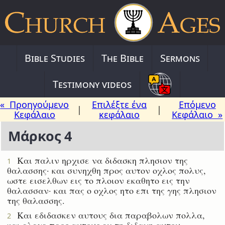
Bible Studies
The Bible
Sermons
Testimony videos
« Προηγούμενο
Επιλέξτε ένα
Επόμενο
|
|
Κεφάλαιο
κεφάλαιο
Κεφάλαιο »
Μάρκος 4
Και παλιν ηρχισε να διδασκη πλησιον της
1
θαλασσης· και συνηχθη προς αυτον οχλος πολυς,
ωστε εισελθων εις το πλοιον εκαθητο εις την
θαλασσαν· και πας ο οχλος ητο επι της γης πλησιον
της θαλασσης.
Και εδιδασκεν αυτους δια παραβολων πολλα,
2
και ελεγε προς αυτους εν τη διδαχη αυτου·