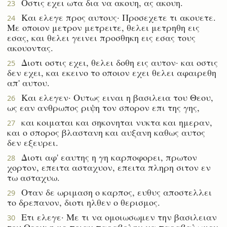
Οστις εχει ωτα δια να ακουη, ας ακουη.
23
Και ελεγε προς αυτους· Προσεχετε τι ακουετε.
24
Με οποιον μετρον μετρειτε, θελει μετρηθη εις
εσας, και θελει γεινει προσθηκη εις εσας τους
ακουοντας.
Διοτι οστις εχει, θελει δοθη εις αυτον· και οστις
25
δεν εχει, και εκεινο το οποιον εχει θελει αφαιρεθη
απ' αυτου.
Και ελεγεν· Ουτως ειναι η βασιλεια του Θεου,
26
ως εαν ανθρωπος ριψη τον σπορον επι της γης,
και κοιμαται και σηκονηται νυκτα και ημεραν,
27
και ο σπορος βλαστανη και αυξανη καθως αυτος
δεν εξευρει.
Διοτι αφ' εαυτης η γη καρποφορει, πρωτον
28
χορτον, επειτα ασταχυον, επειτα πληρη σιτον εν
τω ασταχυω.
Οταν δε ωριμαση ο καρπος, ευθυς αποστελλει
29
το δρεπανον, διοτι ηλθεν ο θερισμος.
Ετι ελεγε· Με τι να ομοιωσωμεν την βασιλειαν
30
του Θεου; η με ποιαν παραβολην να παραβαλωμεν