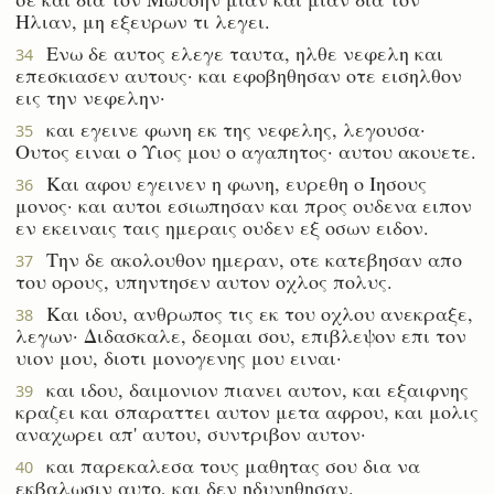
Ηλιαν, μη εξευρων τι λεγει.
Ενω δε αυτος ελεγε ταυτα, ηλθε νεφελη και
34
επεσκιασεν αυτους· και εφοβηθησαν οτε εισηλθον
εις την νεφελην·
και εγεινε φωνη εκ της νεφελης, λεγουσα·
35
Ουτος ειναι ο Υιος μου ο αγαπητος· αυτου ακουετε.
Και αφου εγεινεν η φωνη, ευρεθη ο Ιησους
36
μονος· και αυτοι εσιωπησαν και προς ουδενα ειπον
εν εκειναις ταις ημεραις ουδεν εξ οσων ειδον.
Την δε ακολουθον ημεραν, οτε κατεβησαν απο
37
του ορους, υπηντησεν αυτον οχλος πολυς.
Και ιδου, ανθρωπος τις εκ του οχλου ανεκραξε,
38
λεγων· Διδασκαλε, δεομαι σου, επιβλεψον επι τον
υιον μου, διοτι μονογενης μου ειναι·
και ιδου, δαιμονιον πιανει αυτον, και εξαιφνης
39
κραζει και σπαραττει αυτον μετα αφρου, και μολις
αναχωρει απ' αυτου, συντριβον αυτον·
και παρεκαλεσα τους μαθητας σου δια να
40
εκβαλωσιν αυτο, και δεν ηδυνηθησαν.