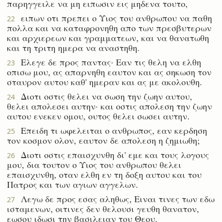
παρηγγειλε να μη ειπωσιν εις μηδενα τουτο,
ειπων οτι πρεπει ο Υιος του ανθρωπου να παθη
22
πολλα και να καταφρονηθη απο των πρεσβυτερων
και αρχιερεων και γραμματεων, και να θανατωθη
και τη τριτη ημερα να αναστηθη.
Ελεγε δε προς παντας· Εαν τις θελη να ελθη
23
οπισω μου, ας απαρνηθη εαυτον και ας σηκωση τον
σταυρον αυτου καθ' ημεραν και ας με ακολουθη.
Διοτι οστις θελει να σωση την ζωην αυτου,
24
θελει απολεσει αυτην· και οστις απολεση την ζωην
αυτου ενεκεν ομου, ουτος θελει σωσει αυτην.
Επειδη τι ωφελειται ο ανθρωπος, εαν κερδηση
25
τον κοσμον ολον, εαυτον δε απολεση η ζημιωθη;
Διοτι οστις επαισχυνθη δι' εμε και τους λογους
26
μου, δια τουτον ο Υιος του ανθρωπου θελει
επαισχυνθη, οταν ελθη εν τη δοξη αυτου και του
Πατρος και των αγιων αγγελων.
Λεγω δε προς εσας αληθως, Ειναι τινες των εδω
27
ισταμενων, οιτινες δεν θελουσι γευθη θανατον,
εωσου ιδωσι την βασιλειαν του Θεου.