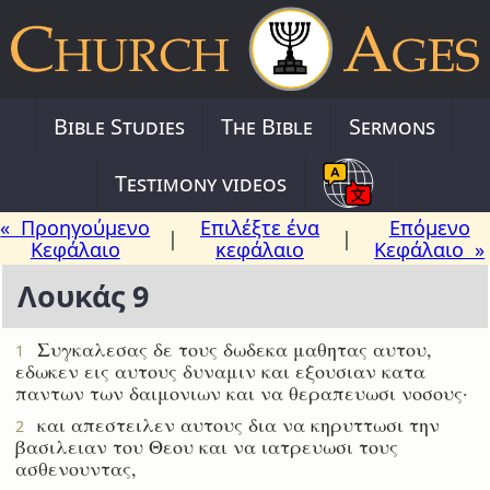
Bible Studies
The Bible
Sermons
Testimony videos
« Προηγούμενο
Επιλέξτε ένα
Επόμενο
|
|
Κεφάλαιο
κεφάλαιο
Κεφάλαιο »
Λουκάς 9
Συγκαλεσας δε τους δωδεκα μαθητας αυτου,
1
εδωκεν εις αυτους δυναμιν και εξουσιαν κατα
παντων των δαιμονιων και να θεραπευωσι νοσους·
και απεστειλεν αυτους δια να κηρυττωσι την
2
βασιλειαν του Θεου και να ιατρευωσι τους
ασθενουντας,