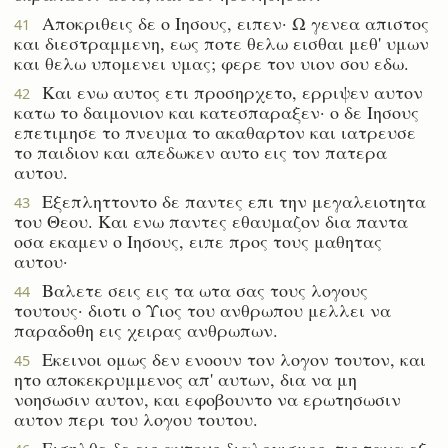
Αποκριθεις δε ο Ιησους, ειπεν· Ω γενεα απιστος
41
και διεστραμμενη, εως ποτε θελω εισθαι μεθ' υμων
και θελω υπομενει υμας; φερε τον υιον σου εδω.
Και ενω αυτος ετι προσηρχετο, ερριψεν αυτον
42
κατω το δαιμονιον και κατεσπαραξεν· ο δε Ιησους
επετιμησε το πνευμα το ακαθαρτον και ιατρευσε
το παιδιον και απεδωκεν αυτο εις τον πατερα
αυτου.
Εξεπληττοντο δε παντες επι την μεγαλειοτητα
43
του Θεου. Και ενω παντες εθαυμαζον δια παντα
οσα εκαμεν ο Ιησους, ειπε προς τους μαθητας
αυτου·
Βαλετε σεις εις τα ωτα σας τους λογους
44
τουτους· διοτι ο Υιος του ανθρωπου μελλει να
παραδοθη εις χειρας ανθρωπων.
Εκεινοι ομως δεν ενοουν τον λογον τουτον, και
45
ητο αποκεκρυμμενος απ' αυτων, δια να μη
νοησωσιν αυτον, και εφοβουντο να ερωτησωσιν
αυτον περι του λογου τουτου.
Εισηλθε δε εις αυτους διαλογισμος, τις ταχα εξ