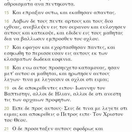
αθροισματα ανα πεντηκοντα.
Και επραξαν ουτω, και εκαθησαν απαντας.
15
Λαβων δε τους πεντε αρτους και τους δυο
16
ιχθυας, ανεβλεψεν εις τον ουρανον και ευλογησεν
αυτους και κατεκοψε, και εδιδεν εις τους μαθητας
δια να βαλλωσιν εμπροσθεν του οχλου.
Και εφαγον και εχορτασθησαν παντες, και
17
εσηκωθη το περισσευσαν εις αυτους εκ των
κλασματων δωδεκα κοφινια.
Και ενω αυτος προσηυχετο καταμονας, ησαν
18
μετ' αυτου οι μαθηται, και ηρωτησεν αυτους
λεγων· τινα με λεγουσιν οι οχλοι οτι ειμαι;
οι δε αποκριθεντες ειπον· Ιωαννην τον
19
Βαπτιστην, αλλοι δε Ηλιαν, αλλοι δε οτι ανεστη
τις των αρχαιων προφητων.
Ειπε δε προς αυτους· Σεις δε τινα με λεγετε οτι
20
ειμαι; και αποκριθεις ο Πετρος ειπε· Τον Χριστον
του Θεου.
Ο δε προσεταξεν αυτους σφοδρως και
21