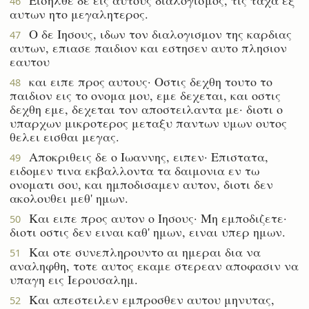
46
αυτων ητο μεγαλητερος.
Ο δε Ιησους, ιδων τον διαλογισμον της καρδιας
47
αυτων, επιασε παιδιον και εστησεν αυτο πλησιον
εαυτου
και ειπε προς αυτους· Οστις δεχθη τουτο το
48
παιδιον εις το ονομα μου, εμε δεχεται, και οστις
δεχθη εμε, δεχεται τον αποστειλαντα με· διοτι ο
υπαρχων μικροτερος μεταξυ παντων υμων ουτος
θελει εισθαι μεγας.
Αποκριθεις δε ο Ιωαννης, ειπεν· Επιστατα,
49
ειδομεν τινα εκβαλλοντα τα δαιμονια εν τω
ονοματι σου, και ημποδισαμεν αυτον, διοτι δεν
ακολουθει μεθ' ημων.
Και ειπε προς αυτον ο Ιησους· Μη εμποδιζετε·
50
διοτι οστις δεν ειναι καθ' ημων, ειναι υπερ ημων.
Και οτε συνεπληρουντο αι ημεραι δια να
51
αναληφθη, τοτε αυτος εκαμε στερεαν αποφασιν να
υπαγη εις Ιερουσαλημ.
Και απεστειλεν εμπροσθεν αυτου μηνυτας,
52