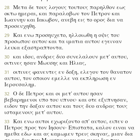
Μετα δε τους λογους τουτους παρηλθον εως
28
οκτω ημεραι, και παραλαβων τον Πετρον και
Ιωαννην και Ιακωβον, ανεβη εις το ορος δια να
προσευχηθη.
Και ενω προσηυχετο, ηλλοιωθη η οψις του
29
προσωπου αυτου και τα ιματια αυτου εγειναν
λευκα εξαστραπτοντα.
και ιδου, ανδρες δυο συνελαλουν μετ' αυτου,
30
οιτινες ησαν Μωυσης και Ηλιας,
οιτινες φανεντες εν δοξη, ελεγον τον θανατον
31
αυτου, τον οποιον εμελλε να εκπληρωση εν
Ιερουσαλημ.
Ο δε Πετρος και οι μετ' αυτου ησαν
32
βεβαρημενοι υπο του υπνου· και οτε εξυπνησαν,
ειδον την δοξαν αυτου και τους δυο ανδρας τους
ισταμενους μετ' αυτου.
Και ενω αυτοι εχωριζοντο απ' αυτου, ειπεν ο
33
Πετρος προς τον Ιησουν· Επιστατα, καλον ειναι να
ημεθα εδω· και ας καμωμεν τρεις σκηνας, μιαν δια
σε και δια τον Μωυσην μιαν και μιαν δια τον