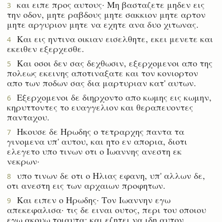
και ειπε προς αυτους· Μη βασταζετε μηδεν εις
3
την οδον, μητε ραβδους μητε σακκιον μητε αρτον
μητε αργυριον μητε να εχητε ανα δυο χιτωνας.
Και εις ηντινα οικιαν εισελθητε, εκει μενετε και
4
εκειθεν εξερχεσθε.
Και οσοι δεν σας δεχθωσιν, εξερχομενοι απο της
5
πολεως εκεινης αποτιναξατε και τον κονιορτον
απο των ποδων σας δια μαρτυριαν κατ' αυτων.
Εξερχομενοι δε διηρχοντο απο κωμης εις κωμην,
6
κηρυττοντες το ευαγγελιον και θεραπευοντες
πανταχου.
Ηκουσε δε Ηρωδης ο τετραρχης παντα τα
7
γινομενα υπ' αυτου, και ητο εν απορια, διοτι
ελεγετο υπο τινων οτι ο Ιωαννης ανεστη εκ
νεκρων·
υπο τινων δε οτι ο Ηλιας εφανη, υπ' αλλων δε,
8
οτι ανεστη εις των αρχαιων προφητων.
Και ειπεν ο Ηρωδης· Τον Ιωαννην εγω
9
απεκεφαλισα· τις δε ειναι ουτος, περι του οποιου
εγω ακουω τοιαυτα; και εζητει να ιδη αυτον.