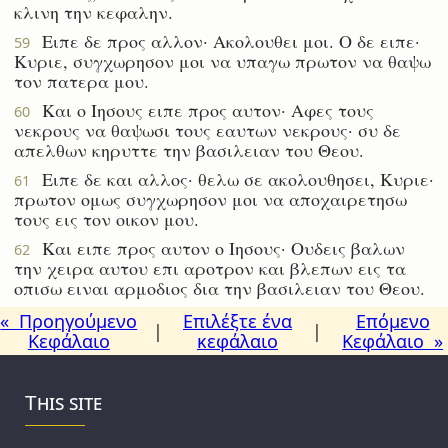
κλινη την κεφαλην.
Ειπε δε προς αλλον· Ακολουθει μοι. Ο δε ειπε·
59
Κυριε, συγχωρησον μοι να υπαγω πρωτον να θαψω
τον πατερα μου.
Και ο Ιησους ειπε προς αυτον· Αφες τους
60
νεκρους να θαψωσι τους εαυτων νεκρους· συ δε
απελθων κηρυττε την βασιλειαν του Θεου.
Ειπε δε και αλλος· θελω σε ακολουθησει, Κυριε·
61
πρωτον ομως συγχωρησον μοι να αποχαιρετησω
τους εις τον οικον μου.
Και ειπε προς αυτον ο Ιησους· Ουδεις βαλων
62
την χειρα αυτου επι αροτρον και βλεπων εις τα
οπισω ειναι αρμοδιος δια την βασιλειαν του Θεου.
« Προηγούμενο
Επιλέξτε ένα
Επόμενο
|
|
Κεφάλαιο
κεφάλαιο
Κεφάλαιο »
This site