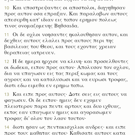
Και υποστρεψαντες οι αποστολοι, διηγηθησαν
10
προς αυτον οσα επραξαν. Και παραλαβων αυτους
απεσυρθη κατ' ιδιαν εις τοπον ερημον πολεως
τινος ονομαζομενης Βηθσαιδα.
Οι δε οχλοι νοησαντες ηκολουθησαν αυτον, και
11
δεχθεις αυτους ελαλει προς αυτους περι της
βασιλειας του Θεου, και τους εχοντας χρειαν
θεραπειας ιατρευεν.
Η δε ημερα ηρχισε να κλινη· και προσελθοντες
12
οι δωδεκα, ειπον προς αυτον· Απολυσον τον οχλον,
δια να υπαγωσιν εις τας περιξ κωμας και τους
αγρους και να καταλυσωσι και να ευρωσι τροφας,
διοτι εδω ειμεθα εν ερημω τοπω.
Και ειπε προς αυτους· Δοτε σεις εις αυτους να
13
φαγωσιν. Οι δε ειπον· ημεις δεν εχομεν
πλειοτερον παρα πεντε αρτους και δυο ιχθυας,
εκτος εαν υπαγωμεν ημεις και αγορασωμεν
τροφας δι' ολον τον λαον τουτον·
διοτι ησαν ως πεντακισχιλιοι ανδρες· και ειπε
14
προς τους μαθητας αυτου· Καθισατε αυτους κατα