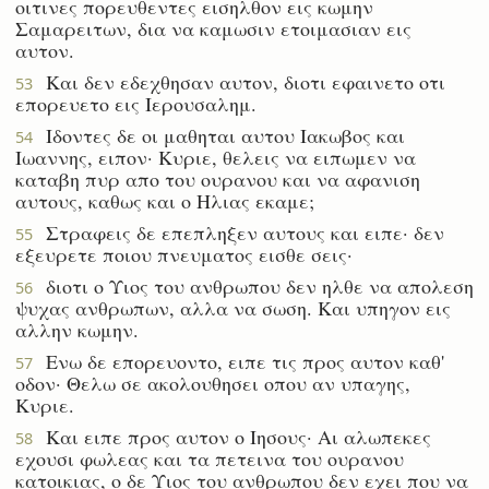
οιτινες πορευθεντες εισηλθον εις κωμην
Σαμαρειτων, δια να καμωσιν ετοιμασιαν εις
αυτον.
Και δεν εδεχθησαν αυτον, διοτι εφαινετο οτι
53
επορευετο εις Ιερουσαλημ.
Ιδοντες δε οι μαθηται αυτου Ιακωβος και
54
Ιωαννης, ειπον· Κυριε, θελεις να ειπωμεν να
καταβη πυρ απο του ουρανου και να αφανιση
αυτους, καθως και ο Ηλιας εκαμε;
Στραφεις δε επεπληξεν αυτους και ειπε· δεν
55
εξευρετε ποιου πνευματος εισθε σεις·
διοτι ο Υιος του ανθρωπου δεν ηλθε να απολεση
56
ψυχας ανθρωπων, αλλα να σωση. Και υπηγον εις
αλλην κωμην.
Ενω δε επορευοντο, ειπε τις προς αυτον καθ'
57
οδον· Θελω σε ακολουθησει οπου αν υπαγης,
Κυριε.
Και ειπε προς αυτον ο Ιησους· Αι αλωπεκες
58
εχουσι φωλεας και τα πετεινα του ουρανου
κατοικιας, ο δε Υιος του ανθρωπου δεν εχει που να