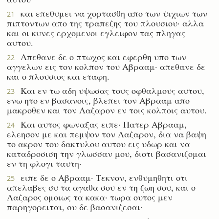
και επεθυμει να χορτασθη απο των ψιχιων των
21
πιπτοντων απο της τραπεζης του πλουσιου· αλλα
και οι κυνες ερχομενοι εγλειφον τας πληγας
αυτου.
Απεθανε δε ο πτωχος και εφερθη υπο των
22
αγγελων εις τον κολπον του Αβρααμ· απεθανε δε
και ο πλουσιος και εταφη.
Και εν τω αδη υψωσας τους οφθαλμους αυτου,
23
ενω ητο εν βασανοις, βλεπει τον Αβρααμ απο
μακροθεν και τον Λαζαρον εν τοις κολποις αυτου.
Και αυτος φωναξας ειπε· Πατερ Αβρααμ,
24
ελεησον με και πεμψον τον Λαζαρον, δια να βαψη
το ακρον του δακτυλου αυτου εις υδωρ και να
καταδροσιση την γλωσσαν μου, διοτι βασανιζομαι
εν τη φλογι ταυτη·
ειπε δε ο Αβρααμ· Τεκνον, ενθυμηθητι οτι
25
απελαβες συ τα αγαθα σου εν τη ζωη σου, και ο
Λαζαρος ομοιως τα κακα· τωρα ουτος μεν
παρηγορειται, συ δε βασανιζεσαι·