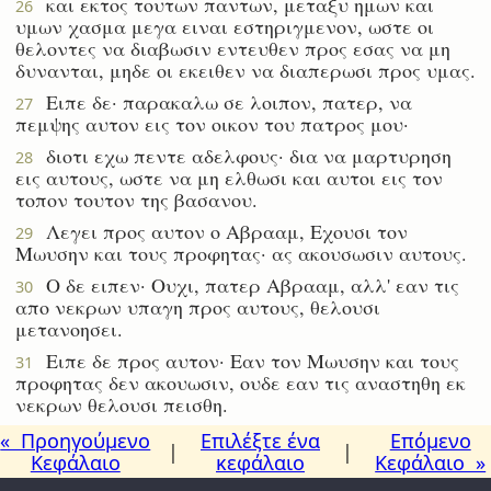
και εκτος τουτων παντων, μεταξυ ημων και
26
υμων χασμα μεγα ειναι εστηριγμενον, ωστε οι
θελοντες να διαβωσιν εντευθεν προς εσας να μη
δυνανται, μηδε οι εκειθεν να διαπερωσι προς υμας.
Ειπε δε· παρακαλω σε λοιπον, πατερ, να
27
πεμψης αυτον εις τον οικον του πατρος μου·
διοτι εχω πεντε αδελφους· δια να μαρτυρηση
28
εις αυτους, ωστε να μη ελθωσι και αυτοι εις τον
τοπον τουτον της βασανου.
Λεγει προς αυτον ο Αβρααμ, Εχουσι τον
29
Μωυσην και τους προφητας· ας ακουσωσιν αυτους.
Ο δε ειπεν· Ουχι, πατερ Αβρααμ, αλλ' εαν τις
30
απο νεκρων υπαγη προς αυτους, θελουσι
μετανοησει.
Ειπε δε προς αυτον· Εαν τον Μωυσην και τους
31
προφητας δεν ακουωσιν, ουδε εαν τις αναστηθη εκ
νεκρων θελουσι πεισθη.
« Προηγούμενο
Επιλέξτε ένα
Επόμενο
|
|
Κεφάλαιο
κεφάλαιο
Κεφάλαιο »