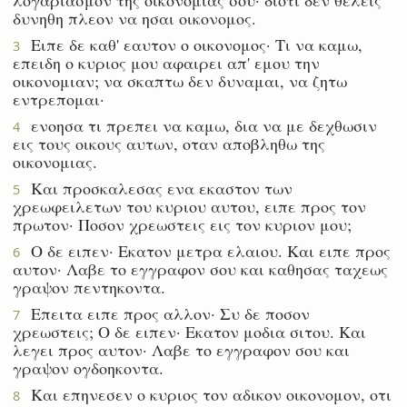
δυνηθη πλεον να ησαι οικονομος.
Ειπε δε καθ' εαυτον ο οικονομος· Τι να καμω,
3
επειδη ο κυριος μου αφαιρει απ' εμου την
οικονομιαν; να σκαπτω δεν δυναμαι, να ζητω
εντρεπομαι·
ενοησα τι πρεπει να καμω, δια να με δεχθωσιν
4
εις τους οικους αυτων, οταν αποβληθω της
οικονομιας.
Και προσκαλεσας ενα εκαστον των
5
χρεωφειλετων του κυριου αυτου, ειπε προς τον
πρωτον· Ποσον χρεωστεις εις τον κυριον μου;
Ο δε ειπεν· Εκατον μετρα ελαιου. Και ειπε προς
6
αυτον· Λαβε το εγγραφον σου και καθησας ταχεως
γραψον πεντηκοντα.
Επειτα ειπε προς αλλον· Συ δε ποσον
7
χρεωστεις; Ο δε ειπεν· Εκατον μοδια σιτου. Και
λεγει προς αυτον· Λαβε το εγγραφον σου και
γραψον ογδοηκοντα.
Και επηνεσεν ο κυριος τον αδικον οικονομον, οτι
8