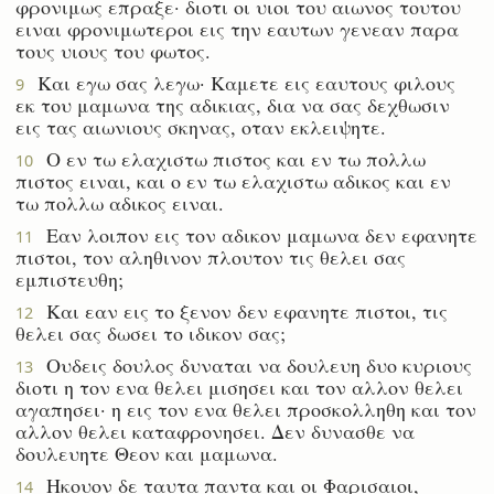
φρονιμως επραξε· διοτι οι υιοι του αιωνος τουτου
ειναι φρονιμωτεροι εις την εαυτων γενεαν παρα
τους υιους του φωτος.
Και εγω σας λεγω· Καμετε εις εαυτους φιλους
9
εκ του μαμωνα της αδικιας, δια να σας δεχθωσιν
εις τας αιωνιους σκηνας, οταν εκλειψητε.
Ο εν τω ελαχιστω πιστος και εν τω πολλω
10
πιστος ειναι, και ο εν τω ελαχιστω αδικος και εν
τω πολλω αδικος ειναι.
Εαν λοιπον εις τον αδικον μαμωνα δεν εφανητε
11
πιστοι, τον αληθινον πλουτον τις θελει σας
εμπιστευθη;
Και εαν εις το ξενον δεν εφανητε πιστοι, τις
12
θελει σας δωσει το ιδικον σας;
Ουδεις δουλος δυναται να δουλευη δυο κυριους
13
διοτι η τον ενα θελει μισησει και τον αλλον θελει
αγαπησει· η εις τον ενα θελει προσκολληθη και τον
αλλον θελει καταφρονησει. Δεν δυνασθε να
δουλευητε Θεον και μαμωνα.
Ηκουον δε ταυτα παντα και οι Φαρισαιοι,
14