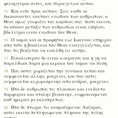
φιλαργυροι οντες, και περιεγελων αυτον.
Και ειπε προς αυτους· Σεις εισθε οι
15
δικαιονοντες εαυτους ενωπιον των ανθρωπων, ο
Θεος ομως γνωριζει τας καρδιας σας· διοτι εκεινο,
το οποιον μεταξυ των ανθρωπων ειναι υψηλον,
βδελυγμα ειναι ενωπιον του Θεου.
Ο νομος και οι προφηται εως Ιωαννου υπηρχον·
16
απο τοτε η βασιλεια του Θεου ευαγγελιζεται, και
πας τις βιαζεται να εισελθη εις αυτην.
Ευκολωτερον δε ειναι ο ουρανος και η γη να
17
παρελθωσι παρα μια κεραια του νομου να πεση.
Πας οστις χωριζεται την γυναικα αυτου και
18
νυμφευεται αλλην, μοιχευει, και πας οστις
νυμφευεται κεχωρισμενην απο ανδρος, μοιχευει.
Ητο δε ανθρωπος τις πλουσιος και ενεδυετο
19
πορφυραν και στολην βυσσινην, ευφραινομενος
καθ' ημεραν μεγαλοπρεπως.
Ητο δε πτωχος τις ονομαζομενος Λαζαρος,
20
οστις εκειτο πεπληγωμενος πλησιον της πυλης
αυτου