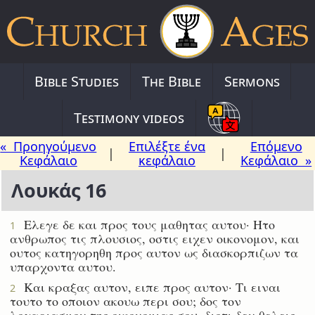
Bible Studies
The Bible
Sermons
Testimony videos
« Προηγούμενο
Επιλέξτε ένα
Επόμενο
|
|
Κεφάλαιο
κεφάλαιο
Κεφάλαιο »
Λουκάς 16
Ελεγε δε και προς τους μαθητας αυτου· Ητο
1
ανθρωπος τις πλουσιος, οστις ειχεν οικονομον, και
ουτος κατηγορηθη προς αυτον ως διασκορπιζων τα
υπαρχοντα αυτου.
Και κραξας αυτον, ειπε προς αυτον· Τι ειναι
2
τουτο το οποιον ακουω περι σου; δος τον
λογαριασμον της οικονομιας σου· διοτι δεν θελεις