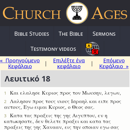
Bible Studies
The Bible
Sermons
Testimony videos
« Προηγούμενο
Επιλέξτε ένα
Επόμενο
|
|
Κεφάλαιο
κεφάλαιο
Κεφάλαιο »
Λευιτικό 18
Και ελαλησε Κυριος προς τον Μωυσην, λεγων,
1
Λαλησον προς τους υιους Ισραηλ και ειπε προς
2
αυτους, Εγω ειμαι Κυριος, ο Θεος σας.
Κατα τας πραξεις της γης Αιγυπτου, εν η
3
κατωκησατε, δεν θελετε πραξει και κατα τας
πραξεις της γης Χανααν, εις την οποιαν εγω σας