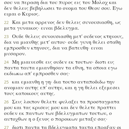
σου να περαση δια του πυρος εις τον Μολοχ και
δεν θελεις βεβηλωσει το ονομα του Θεου σου. Εγω
ειμαι ο Κυριος.
Και μετα αρρενος δεν θελεις συνουσιασθη, ως
22
μετα γυναικος· ειναι βδελυγμα.
Ουδε θελεις συνουσιασθη μετ' ουδενος κτηνους,
23
δια να μιανθης μετ' αυτου· ουδε γυνη θελει σταθη
εμπροσθεν κτηνους, δια να βατευθη· ειναι
μυσαρον.
Μη μιαινεσθε εις ουδεν εκ τουτων· διοτι εις
24
παντα ταυτα εμιανθησαν τα εθνη, τα οποια εγω
εκδιωκω απ' εμπροσθεν σας·
και εμιανθη η γη· δια τουτο ανταποδιδω την
25
ανομιαν αυτης επ' αυτην, και η γη θελει εξεμεσει
τους κατοικους αυτης.
Σεις λοιπον θελετε φυλαξει τα προσταγματα
26
μου και τας κρισεις μου και δεν θελετε πραττει
ουδεν εκ παντων των βδελυγματων τουτων, ο
αυτοχθων η ο ξενος ο παροικων μεταξυ σας·
διοτι παντα τα βδελυγματα ταυτα επραξαν οι
27