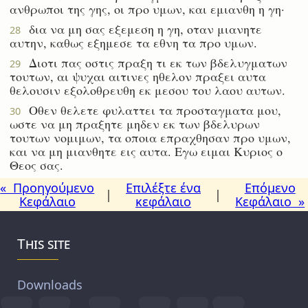
ανθρωποι της γης, οι προ υμων, και εμιανθη η γη·
δια να μη σας εξεμεση η γη, οταν μιανητε
28
αυτην, καθως εξημεσε τα εθνη τα προ υμων.
Διοτι πας οστις πραξη τι εκ των βδελυγματων
29
τουτων, αι ψυχαι αιτινες ηθελον πραξει αυτα
θελουσιν εξολοθρευθη εκ μεσου του λαου αυτων.
Οθεν θελετε φυλαττει τα προσταγματα μου,
30
ωστε να μη πραξητε μηδεν εκ των βδελυρων
τουτων νομιμων, τα οποια επραχθησαν προ υμων,
και να μη μιανθητε εις αυτα. Εγω ειμαι Κυριος ο
Θεος σας.
« Προηγούμενο
Επιλέξτε ένα
Επόμενο
|
|
Κεφάλαιο
κεφάλαιο
Κεφάλαιο »
This site
Downloads