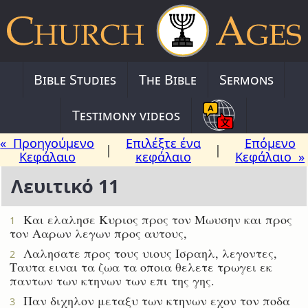
Bible Studies
The Bible
Sermons
Testimony videos
« Προηγούμενο
Επιλέξτε ένα
Επόμενο
|
|
Κεφάλαιο
κεφάλαιο
Κεφάλαιο »
Λευιτικό 11
Και ελαλησε Κυριος προς τον Μωυσην και προς
1
τον Ααρων λεγων προς αυτους,
Λαλησατε προς τους υιους Ισραηλ, λεγοντες,
2
Ταυτα ειναι τα ζωα τα οποια θελετε τρωγει εκ
παντων των κτηνων των επι της γης.
Παν διχηλον μεταξυ των κτηνων εχον τον ποδα
3