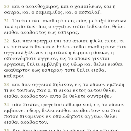
και ο ακανθοχοιρος, και ο χαμαιλεων, και η
30
σαυρα, και ο σαμιαμιθος, και ο ασπαλαξ.
Ταυτα ειναι ακαθαρτα εις εσας μεταξυ παντων
31
των ερπετων· πας ο εγγιζων αυτα τεθνεωτα, θελει
εισθαι ακαθαρτος εως εσπερας.
Και παν πραγμα επι του οποιου ηθελε πεσει τι
32
εκ τουτων τεθνεωτων θελει εισθαι ακαθαρτον· παν
αγγειον ξυλινον η ιματιον η δερμα η σακκος η
οποιονδηποτε αγγειον, εις το οποιον γινεται
εργασια, θελει εμβληθη εις υδωρ και θελει εισθαι
ακαθαρτον εως εσπερας· τοτε θελει εισθαι
καθαρον·
και παν αγγειον πηλινον, εις το οποιον εμπεση
33
τι εκ τουτων, παν ο, τι ειναι εντος αυτου θελει
εισθαι ακαθαρτον· αυτο δε θελετε συντριψει·
απο παντος φαγητου εσθιωμενου, εις το οποιον
34
εμβαινει υδωρ, θελει εισθαι ακαθαρτον· και παν
ποτον πινομενον εν οποιωδηποτε αγγειω, θελει
εισθαι ακαθαρτον.
Και παν πραγμα επι το οποιον πεση απο του
35