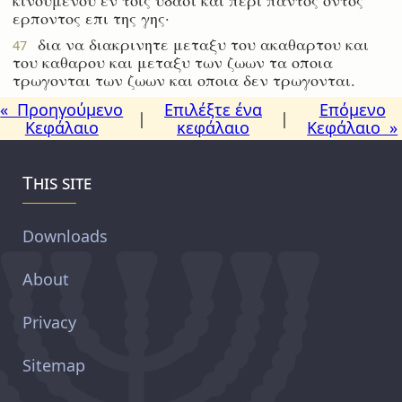
ερποντος επι της γης·
δια να διακρινητε μεταξυ του ακαθαρτου και
47
του καθαρου και μεταξυ των ζωων τα οποια
τρωγονται των ζωων και οποια δεν τρωγονται.
« Προηγούμενο
Επιλέξτε ένα
Επόμενο
|
|
Κεφάλαιο
κεφάλαιο
Κεφάλαιο »
This site
Downloads
About
Privacy
Sitemap