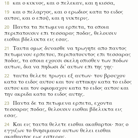
και ο κυκνος, και ο πελεκαν, και η κισσα,
18
και ο πελαργος, και ο ερωδιος κατα το ειδος
19
αυτου, και ο εποψ, και η νυκτερις.
Παντα τα πετωμενα ερπετα, τα οποια
20
περιπατουσιν επι τεσσαρας ποδας, θελουσιν
εισθαι βδελυκτα εις εσας.
Ταυτα ομως δυνασθε να τρωγητε απο παντος
21
πετωμενου ερπετου, περιπατουντος επι τεσσαρας
ποδας, τα οποια εχουσι σκελη οπισθεν των ποδων
αυτων, δια να πηδωσι δι' αυτων επι της γης·
ταυτα θελετε τρωγει εξ αυτων· τον βρουχον
22
κατα το ειδος αυτου και τον αττακην κατα το ειδος
αυτου και τον οφιομαχον κατα το ειδος αυτου και
την ακριδα κατα το ειδος αυτης.
Παντα δε τα πετωμενα ερπετα, εχοντα
23
τεσσαρας ποδας, θελουσιν εισθαι βδελυκτα εις
εσας.
Και εις ταυτα θελετε εισθαι ακαθαρτοι· πας ο
24
εγγιζων το θνησιμαιον αυτων θελει εισθαι
ακαθαρτος εως εσπερας.