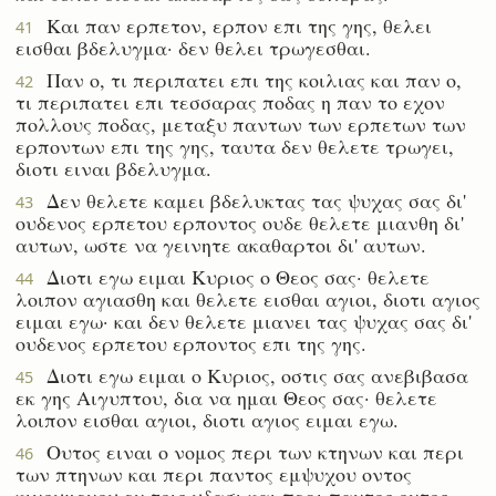
Και παν ερπετον, ερπον επι της γης, θελει
41
εισθαι βδελυγμα· δεν θελει τρωγεσθαι.
Παν ο, τι περιπατει επι της κοιλιας και παν ο,
42
τι περιπατει επι τεσσαρας ποδας η παν το εχον
πολλους ποδας, μεταξυ παντων των ερπετων των
ερποντων επι της γης, ταυτα δεν θελετε τρωγει,
διοτι ειναι βδελυγμα.
Δεν θελετε καμει βδελυκτας τας ψυχας σας δι'
43
ουδενος ερπετου ερποντος ουδε θελετε μιανθη δι'
αυτων, ωστε να γεινητε ακαθαρτοι δι' αυτων.
Διοτι εγω ειμαι Κυριος ο Θεος σας· θελετε
44
λοιπον αγιασθη και θελετε εισθαι αγιοι, διοτι αγιος
ειμαι εγω· και δεν θελετε μιανει τας ψυχας σας δι'
ουδενος ερπετου ερποντος επι της γης.
Διοτι εγω ειμαι ο Κυριος, οστις σας ανεβιβασα
45
εκ γης Αιγυπτου, δια να ημαι Θεος σας· θελετε
λοιπον εισθαι αγιοι, διοτι αγιος ειμαι εγω.
Ουτος ειναι ο νομος περι των κτηνων και περι
46
των πτηνων και περι παντος εμψυχου οντος
κινουμενου εν τοις υδασι και περι παντος οντος