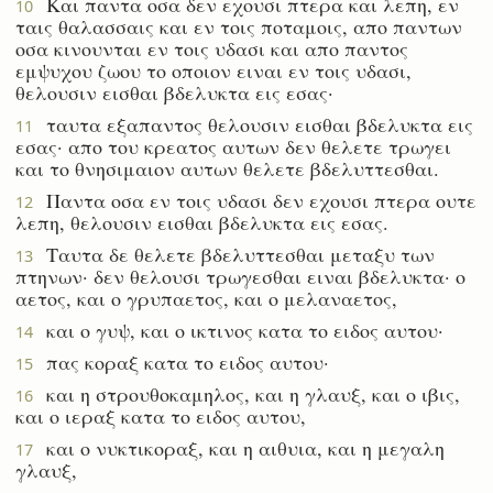
Και παντα οσα δεν εχουσι πτερα και λεπη, εν
10
ταις θαλασσαις και εν τοις ποταμοις, απο παντων
οσα κινουνται εν τοις υδασι και απο παντος
εμψυχου ζωου το οποιον ειναι εν τοις υδασι,
θελουσιν εισθαι βδελυκτα εις εσας·
ταυτα εξαπαντος θελουσιν εισθαι βδελυκτα εις
11
εσας· απο του κρεατος αυτων δεν θελετε τρωγει
και το θνησιμαιον αυτων θελετε βδελυττεσθαι.
Παντα οσα εν τοις υδασι δεν εχουσι πτερα ουτε
12
λεπη, θελουσιν εισθαι βδελυκτα εις εσας.
Ταυτα δε θελετε βδελυττεσθαι μεταξυ των
13
πτηνων· δεν θελουσι τρωγεσθαι ειναι βδελυκτα· ο
αετος, και ο γρυπαετος, και ο μελαναετος,
και ο γυψ, και ο ικτινος κατα το ειδος αυτου·
14
πας κοραξ κατα το ειδος αυτου·
15
και η στρουθοκαμηλος, και η γλαυξ, και ο ιβις,
16
και ο ιεραξ κατα το ειδος αυτου,
και ο νυκτικοραξ, και η αιθυια, και η μεγαλη
17
γλαυξ,