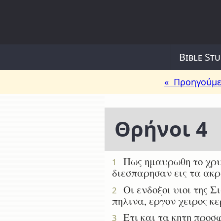
Bible Stu
« Προηγούμε
Θρήνοι 4
Πως ημαυρωθη το χρυσι
1
διεσπαρησαν εις τα ακ
Οι ενδοξοι υιοι της Σ
2
πηλινα, εργον χειρος κ
Ετι και τα κητη προσφ
3