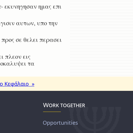
· εκυνηγησαν ημας επι
γισιν αυτων, υπο την
 προς σε θελει περασει
ι πλεον εις
ποκαλυψει τα
ο Κεφάλαιο »
Work together
Opportunities