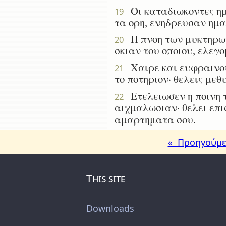
Οι καταδιωκοντες ημ
19
τα ορη, ενηδρευσαν ημα
Η πνοη των μυκτηρων 
20
σκιαν του οποιου, ελεγο
Χαιρε και ευφραινου,
21
το ποτηριον· θελεις μεθ
Ετελειωσεν η ποινη τη
22
αιχμαλωσιαν· θελει επι
αμαρτηματα σου.
« Προηγούμε
This site
Downloads