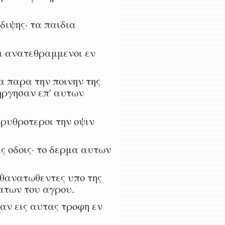
διψης· τα παιδια
ι ανατεθραμμενοι εν
α παρα την ποινην της
ηργησαν επ' αυτων
ρυθροτεροι την οψιν
ς οδοις· το δερμα αυτων
θανατωθεντες υπο της
ματων του αγρου.
αν εις αυτας τροφη εν