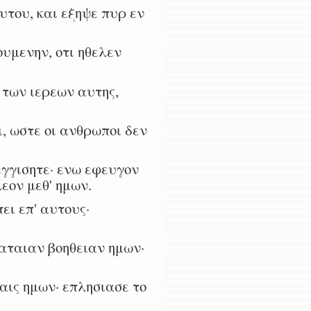
υτου, και εξηψε πυρ εν
ουμενην, οτι ηθελεν
 των ιερεων αυτης,
, ωστε οι ανθρωποι δεν
εγγισητε· ενω εφευγον
εον μεθ' ημων.
ει επ' αυτους·
αταιαν βοηθειαν ημων·
αις ημων· επλησιασε το