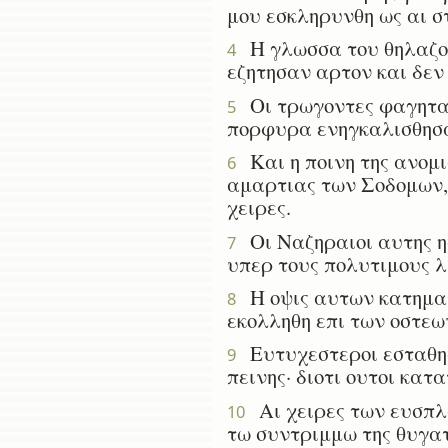
μου εσκληρυνθη ως αι σ
Η γλωσσα του θηλαζοντ
4
εζητησαν αρτον και δεν
Οι τρωγοντες φαγητα τ
5
πορφυρα ενηγκαλισθησα
Και η ποινη της ανομι
6
αμαρτιας των Σοδομων, 
χειρες.
Οι Ναζηραιοι αυτης ησ
7
υπερ τους πολυτιμους λι
Η οψις αυτων κατημαυρ
8
εκολληθη επι των οστεω
Ευτυχεστεροι εσταθησ
9
πεινης· διοτι ουτοι κα
Αι χειρες των ευσπλ
10
τω συντριμμω της θυγατ