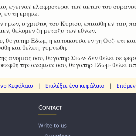
ας εγειναν ελαφροτεροι των αετων του ουρανου
ς εν τη ερημω.
ημων, ο χριστος του Κυριου, επιασθη εν ταις πα
μεν, θελομεν ζη μεταξυ των εθνων.
 θυγατηρ Εδωμ, η κατοικουσα εν γη Ουζ· ετι και
υσθη και θελεις γυμνωθη.
ς ανομιας σου, θυγατηρ Σιων· δεν θελει σε φερε
σκεφθη την ανομιαν σου, θυγατηρ Εδωμ· θελει α
νο Κεφάλαιο
|
Επιλέξτε ένα κεφάλαιο
|
Επόμεν
Contact
Write to us