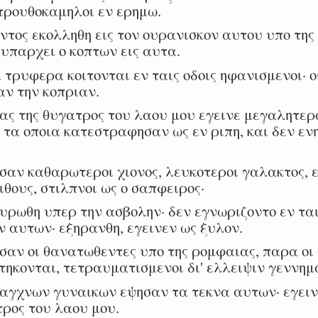
τρουθοκαμηλοι εν ερημω.
ος εκολληθη εις τον ουρανισκον αυτου υπο της 
 υπαρχει ο κοπτων εις αυτα.
ρυφερα κοιτονται εν ταις οδοις ηφανισμενοι· ο
ν την κοπριαν.
ας της θυγατρος του λαου μου εγεινε μεγαλητερ
τα οποια κατεστραφησαν ως εν ριπη, και δεν εν
αν καθαρωτεροι χιονος, λευκοτεροι γαλακτος, ε
θους, στιλπνοι ως ο σαπφειρος·
ωθη υπερ την ασβολην· δεν εγνωριζοντο εν ται
ν αυτων· εξηρανθη, εγεινεν ως ξυλον.
αν οι θανατωθεντες υπο της ρομφαιας, παρα οι 
τατηκονται, τετραυματισμενοι δι' ελλειψιν γεννη
αγχνων γυναικων εψησαν τα τεκνα αυτων· εγειν
ρος του λαου μου.