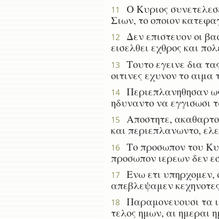
Ο Κυριος συνετελεσε 
11
Σιων, το οποιον κατεφα
Δεν επιστευον οι βασι
12
εισελθει εχθρος και πολ
Τουτο εγεινε δια τας
13
οιτινες εχυνον το αιμα 
Περιεπλανηθησαν ως τ
14
ηδυναντο να εγγισωσι 
Αποστητε, ακαθαρτοι,
15
και περιεπλανωντο, ελε
Το προσωπον του Κυρι
16
προσωπον ιερεων δεν ε
Ενω ετι υπηρχομεν, ο
17
απεβλεψαμεν κεχηνοτες 
Παραμονευουσι τα ιχν
18
τελος ημων, αι ημεραι η