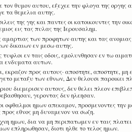
τον θυμον αυτου, εξεχεε την φλογα της οργης α
γε τα θεμελια αυτης.
λεις της γης και παντες οι κατοικουντες την οικ
εμιος εις τας πυλας της Ιερουσαλημ.
 αμαρτιας των προφητων αυτης και τας ανομιας
των δικαιων εν μεσω αυτης.
υφλοι εν ταις οδοις, εμολυνθησαν εν τω αιματι
τα ενδυματα αυτων.
 εκραζον προς αυτους· αποστητε, αποστητε, μη 
γετο μεταξυ των εθνων, Δεν θελουσι παροικει πλ
ου διεμερισεν αυτους, δεν θελει πλεον επιβλεπ
σεβασθησαν, γεροντας δεν ηλεησαν.
ι οφθαλμοι ημων απεκαμον, προσμενοντες την μ
προς εθνος μη δυναμενον να σωζη.
η ημων, δια να μη περιπατωμεν εν ταις πλατει
μων επληρωθησαν, διοτι ηλθε το τελος ημων.