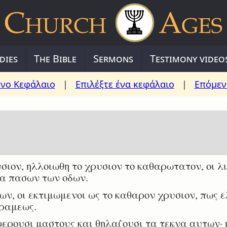
dies
The Bible
Sermons
Testimony video
νο Κεφάλαιο
|
Επιλέξτε ένα κεφάλαιο
|
Επόμεν
ον, ηλλοιωθη το χρυσιον το καθαρωτατον, οι λι
ρα πασων των οδων.
ιων, οι εκτιμωμενοι ως το καθαρον χρυσιον, πως 
εραμεως.
ερουσι μαστους και θηλαζουσι τα τεκνα αυτων· 