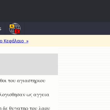
s
ο Κεφάλαιο »
θοι του αγιαστηριου
ελογισθησαν ως αγγεια
η δε θυγατηρ του λαου