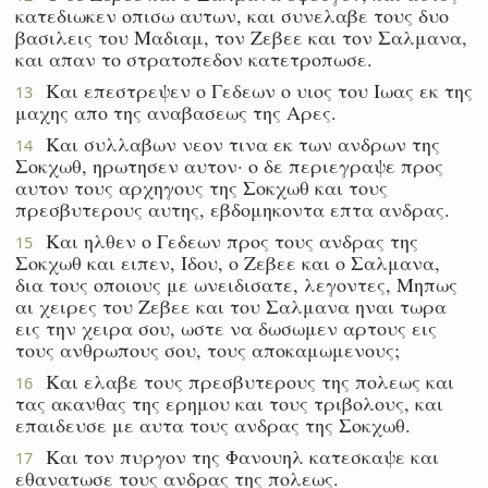
κατεδιωκεν οπισω αυτων, και συνελαβε τους δυο
βασιλεις του Μαδιαμ, τον Ζεβεε και τον Σαλμανα,
και απαν το στρατοπεδον κατετροπωσε.
Και επεστρεψεν ο Γεδεων ο υιος του Ιωας εκ της
13
μαχης απο της αναβασεως της Αρες.
Και συλλαβων νεον τινα εκ των ανδρων της
14
Σοκχωθ, ηρωτησεν αυτον· ο δε περιεγραψε προς
αυτον τους αρχηγους της Σοκχωθ και τους
πρεσβυτερους αυτης, εβδομηκοντα επτα ανδρας.
Και ηλθεν ο Γεδεων προς τους ανδρας της
15
Σοκχωθ και ειπεν, Ιδου, ο Ζεβεε και ο Σαλμανα,
δια τους οποιους με ωνειδισατε, λεγοντες, Μηπως
αι χειρες του Ζεβεε και του Σαλμανα ηναι τωρα
εις την χειρα σου, ωστε να δωσωμεν αρτους εις
τους ανθρωπους σου, τους αποκαμωμενους;
Και ελαβε τους πρεσβυτερους της πολεως και
16
τας ακανθας της ερημου και τους τριβολους, και
επαιδευσε με αυτα τους ανδρας της Σοκχωθ.
Και τον πυργον της Φανουηλ κατεσκαψε και
17
εθανατωσε τους ανδρας της πολεως.