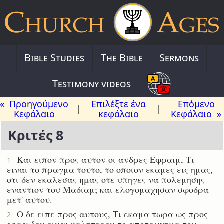
Bible Studies
The Bible
Sermons
Testimony videos
« Προηγούμενο
Επιλέξτε ένα
Επόμενο
|
|
Κεφάλαιο
κεφάλαιο
Κεφάλαιο »
Κριτές 8
Και ειπον προς αυτον οι ανδρες Εφραιμ, Τι
1
ειναι το πραγμα τουτο, το οποιον εκαμες εις ημας,
οτι δεν εκαλεσας ημας οτε υπηγες να πολεμησης
εναντιον του Μαδιαμ; και ελογομαχησαν σφοδρα
μετ' αυτου.
Ο δε ειπε προς αυτους, Τι εκαμα τωρα ως προς
2
εσας; δεν ειναι καλητερον το αποτρυγημα του