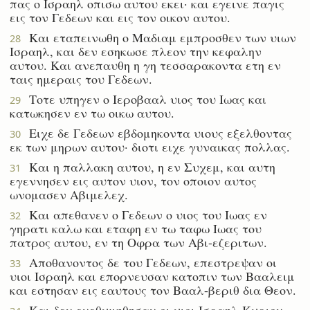
πας ο Ισραηλ οπισω αυτου εκει· και εγεινε παγις
εις τον Γεδεων και εις τον οικον αυτου.
Και εταπεινωθη ο Μαδιαμ εμπροσθεν των υιων
28
Ισραηλ, και δεν εσηκωσε πλεον την κεφαλην
αυτου. Και ανεπαυθη η γη τεσσαρακοντα ετη εν
ταις ημεραις του Γεδεων.
Τοτε υπηγεν ο Ιεροβααλ υιος του Ιωας και
29
κατωκησεν εν τω οικω αυτου.
Ειχε δε Γεδεων εβδομηκοντα υιους εξελθοντας
30
εκ των μηρων αυτου· διοτι ειχε γυναικας πολλας.
Και η παλλακη αυτου, η εν Συχεμ, και αυτη
31
εγεννησεν εις αυτον υιον, τον οποιον αυτος
ωνομασεν Αβιμελεχ.
Και απεθανεν ο Γεδεων ο υιος του Ιωας εν
32
γηρατι καλω και εταφη εν τω ταφω Ιωας του
πατρος αυτου, εν τη Οφρα των Αβι-εζεριτων.
Αποθανοντος δε του Γεδεων, επεστρεψαν οι
33
υιοι Ισραηλ και επορνευσαν κατοπιν των Βααλειμ
και εστησαν εις εαυτους τον Βααλ-βεριθ δια Θεον.
Και δεν ενεθυμηθησαν οι υιοι Ισραηλ Κυριον