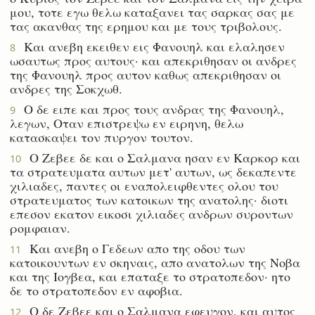
μου, τοτε εγω θελω καταξανει τας σαρκας σας με
τας ακανθας της ερημου και με τους τριβολους.
Και ανεβη εκειθεν εις Φανουηλ και ελαλησεν
8
ωσαυτως προς αυτους· και απεκριθησαν οι ανδρες
της Φανουηλ προς αυτον καθως απεκριθησαν οι
ανδρες της Σοκχωθ.
Ο δε ειπε και προς τους ανδρας της Φανουηλ,
9
λεγων, Οταν επιστρεψω εν ειρηνη, θελω
κατασκαψει τον πυργον τουτον.
Ο Ζεβεε δε και ο Σαλμανα ησαν εν Καρκορ και
10
τα στρατευματα αυτων μετ' αυτων, ως δεκαπεντε
χιλιαδες, παντες οι εναπολειφθεντες ολου του
στρατευματος των κατοικων της ανατολης· διοτι
επεσον εκατον εικοσι χιλιαδες ανδρων συροντων
ρομφαιαν.
Και ανεβη ο Γεδεων απο της οδου των
11
κατοικουντων εν σκηναις, απο ανατολων της Νοβα
και της Ιογβεα, και επαταξε το στρατοπεδον· ητο
δε το στρατοπεδον εν αφοβια.
Ο δε Ζεβεε και ο Σαλμανα εφευγον, και αυτος
12