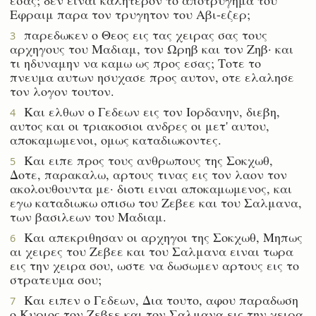
Εφραιμ παρα τον τρυγητον του Αβι-εζερ;
παρεδωκεν ο Θεος εις τας χειρας σας τους
3
αρχηγους του Μαδιαμ, τον Ωρηβ και τον Ζηβ· και
τι ηδυναμην να καμω ως προς εσας; Τοτε το
πνευμα αυτων ησυχασε προς αυτον, οτε ελαλησε
τον λογον τουτον.
Και ελθων ο Γεδεων εις τον Ιορδανην, διεβη,
4
αυτος και οι τριακοσιοι ανδρες οι μετ' αυτου,
αποκαμωμενοι, ομως καταδιωκοντες.
Και ειπε προς τους ανθρωπους της Σοκχωθ,
5
Δοτε, παρακαλω, αρτους τινας εις τον λαον τον
ακολουθουντα με· διοτι ειναι αποκαμωμενος, και
εγω καταδιωκω οπισω του Ζεβεε και του Σαλμανα,
των βασιλεων του Μαδιαμ.
Και απεκριθησαν οι αρχηγοι της Σοκχωθ, Μηπως
6
αι χειρες του Ζεβεε και του Σαλμανα ειναι τωρα
εις την χειρα σου, ωστε να δωσωμεν αρτους εις το
στρατευμα σου;
Και ειπεν ο Γεδεων, Δια τουτο, αφου παραδωση
7
ο Κυριος τον Ζεβεε και τον Σαλμανα εις την χειρα