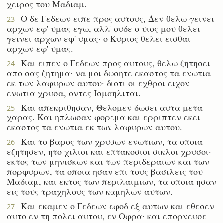
χειρος του Μαδιαμ.
Ο δε Γεδεων ειπε προς αυτους, Δεν θελω γεινει
23
αρχων εφ' υμας εγω, αλλ' ουδε ο υιος μου θελει
γεινει αρχων εφ' υμας· ο Κυριος θελει εισθαι
αρχων εφ' υμας.
Και ειπεν ο Γεδεων προς αυτους, θελω ζητησει
24
απο σας ζητημα· να μοι δωσητε εκαστος τα ενωτια
εκ των λαφυρων αυτου· διοτι οι εχθροι ειχον
ενωτια χρυσα, οντες Ισμαηλιται.
Και απεκριθησαν, Θελομεν δωσει αυτα μετα
25
χαρας. Και ηπλωσαν φορεμα και ερριπτεν εκει
εκαστος τα ενωτια εκ των λαφυρων αυτου.
Και το βαρος των χρυσων ενωτιων, τα οποια
26
εζητησεν, ητο χιλιοι και επτακοσιοι σικλοι χρυσοι·
εκτος των μηνισκων και των περιδεραιων και των
πορφυρων, τα οποια ησαν επι τους βασιλεις του
Μαδιαμ, και εκτος των περιλαιμιων, τα οποια ησαν
εις τους τραχηλους των καμηλων αυτων.
Και εκαμεν ο Γεδεων εφοδ εξ αυτων και εθεσεν
27
αυτο εν τη πολει αυτου, εν Οφρα· και επορνευσε