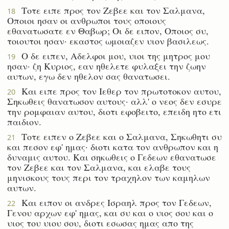
Τοτε ειπε προς τον Ζεβεε και τον Σαλμανα,
18
Οποιοι ησαν οι ανθρωποι τους οποιους
εθανατωσατε εν Θαβωρ; Οι δε ειπον, Οποιος συ,
τοιουτοι ησαν· εκαστος ωμοιαζεν υιον βασιλεως.
Ο δε ειπεν, Αδελφοι μου, υιοι της μητρος μου
19
ησαν· ζη Κυριος, εαν ηθελετε φυλαξει την ζωην
αυτων, εγω δεν ηθελον σας θανατωσει.
Και ειπε προς τον Ιεθερ τον πρωτοτοκον αυτου,
20
Σηκωθεις θανατωσον αυτους· αλλ' ο νεος δεν εσυρε
την ρομφαιαν αυτου, διοτι εφοβειτο, επειδη ητο ετι
παιδιον.
Τοτε ειπεν ο Ζεβεε και ο Σαλμανα, Σηκωθητι συ
21
και πεσον εφ' ημας· διοτι κατα τον ανθρωπον και η
δυναμις αυτου. Και σηκωθεις ο Γεδεων εθανατωσε
τον Ζεβεε και τον Σαλμανα, και ελαβε τους
μηνισκους τους περι τον τραχηλον των καμηλων
αυτων.
Και ειπον οι ανδρες Ισραηλ προς τον Γεδεων,
22
Γενου αρχων εφ' ημας, και συ και ο υιος σου και ο
υιος του υιου σου, διοτι εσωσας ημας απο της