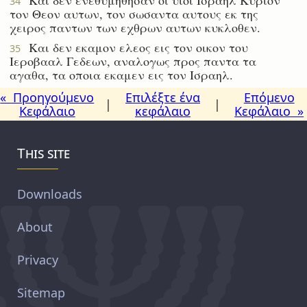
34
τον Θεον αυτων, τον σωσαντα αυτους εκ της
χειρος παντων των εχθρων αυτων κυκλοθεν.
Και δεν εκαμον ελεος εις τον οικον του
35
Ιεροβααλ Γεδεων, αναλογως προς παντα τα
αγαθα, τα οποια εκαμεν εις τον Ισραηλ.
« Προηγούμενο
Επιλέξτε ένα
Επόμενο
|
|
Κεφάλαιο
κεφάλαιο
Κεφάλαιο »
This site
Downloads
About
Privacy
Sitemap