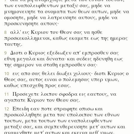
των εναπολειφθεντων μεταξυ σας, μηδε να
μνημονευητε τα ονοματα των θεων αυτων, μηδε να
ομοσητε, μηδε να λατρευσητε αυτους, μηδε να
προσκυνησητε αυτους·
αλλ' εις Κυριον τον Θεον σας να ησθε
8
προσκεκολλημενοι, καθως εκαμετε εως της ημερας
ταυτης.
Διοτι ο Κυριος εξεδιωξεν απ' εμπροσθεν σας
9
εθνη μεγαλα και δυνατα· και ουδεις ηδυνηθη εως
της σημερον να σταθη εμπροσθεν σας·
εις απο σας θελει διωξει χιλιους· διοτι Κυριος ο
10
Θεος σας, αυτος ειναι ο πολεμησας υπερ υμων,
καθως υπεσχεθη προς εσας.
Προσεχετε λοιπον σφοδρα εις εαυτους, να
11
αγαπατε Κυριον τον Θεον σας.
Επειδη εαν ποτε στραφητε οπισω και
12
προσκολληθητε μετα του υπολοιπου των εθνων
τουτων, μετα τουτων των εναπολειφθεντων
μεταξυ σας, και συμπενθερευσητε μετ' αυτων και
αναμιχθητε μετ' αυτων και εκεινα μεθ' υμων,