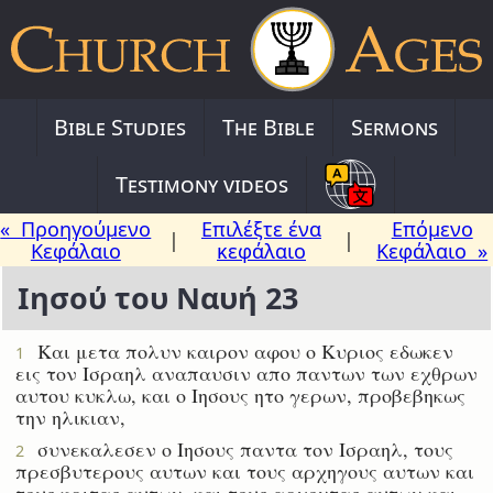
Bible Studies
The Bible
Sermons
Testimony videos
« Προηγούμενο
Επιλέξτε ένα
Επόμενο
|
|
Κεφάλαιο
κεφάλαιο
Κεφάλαιο »
Ιησού του Ναυή 23
Και μετα πολυν καιρον αφου ο Κυριος εδωκεν
1
εις τον Ισραηλ αναπαυσιν απο παντων των εχθρων
αυτου κυκλω, και ο Ιησους ητο γερων, προβεβηκως
την ηλικιαν,
συνεκαλεσεν ο Ιησους παντα τον Ισραηλ, τους
2
πρεσβυτερους αυτων και τους αρχηγους αυτων και
τους κριτας αυτων, και τους αρχοντας αυτων και