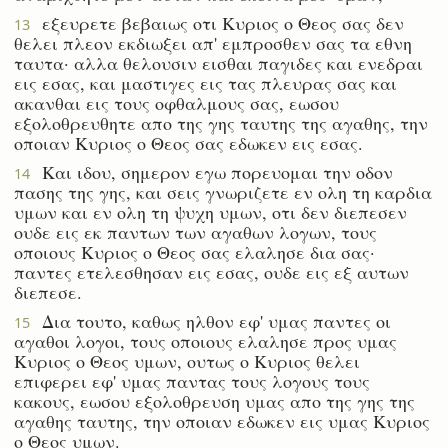
εξευρετε βεβαιως οτι Κυριος ο Θεος σας δεν
13
θελει πλεον εκδιωξει απ' εμπροσθεν σας τα εθνη
ταυτα· αλλα θελουσιν εισθαι παγιδες και ενεδραι
εις εσας, και μαστιγες εις τας πλευρας σας και
ακανθαι εις τους οφθαλμους σας, εωσου
εξολοθρευθητε απο της γης ταυτης της αγαθης, την
οποιαν Κυριος ο Θεος σας εδωκεν εις εσας.
Και ιδου, σημερον εγω πορευομαι την οδον
14
πασης της γης, και σεις γνωριζετε εν ολη τη καρδια
υμων και εν ολη τη ψυχη υμων, οτι δεν διεπεσεν
ουδε εις εκ παντων των αγαθων λογων, τους
οποιους Κυριος ο Θεος σας ελαλησε δια σας·
παντες ετελεσθησαν εις εσας, ουδε εις εξ αυτων
διεπεσε.
Δια τουτο, καθως ηλθον εφ' υμας παντες οι
15
αγαθοι λογοι, τους οποιους ελαλησε προς υμας
Κυριος ο Θεος υμων, ουτως ο Κυριος θελει
επιφερει εφ' υμας παντας τους λογους τους
κακους, εωσου εξολοθρευση υμας απο της γης της
αγαθης ταυτης, την οποιαν εδωκεν εις υμας Κυριος
ο Θεος υμων.