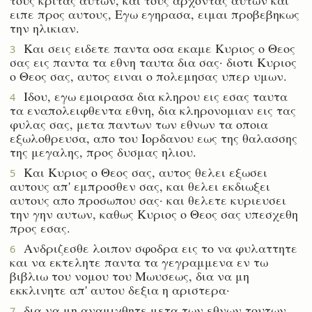
ειπε προς αυτους, Εγω εγηρασα, ειμαι προβεβηκως
την ηλικιαν.
Και σεις ειδετε παντα οσα εκαμε Κυριος ο Θεος
3
σας εις παντα τα εθνη ταυτα δια σας· διοτι Κυριος
ο Θεος σας, αυτος ειναι ο πολεμησας υπερ υμων.
Ιδου, εγω εμοιρασα δια κληρου εις εσας ταυτα
4
τα εναπολειφθεντα εθνη, δια κληρονομιαν εις τας
φυλας σας, μετα παντων των εθνων τα οποια
εξωλοθρευσα, απο του Ιορδανου εως της θαλασσης
της μεγαλης, προς δυσμας ηλιου.
Και Κυριος ο Θεος σας, αυτος θελει εξωσει
5
αυτους απ' εμπροσθεν σας, και θελει εκδιωξει
αυτους απο προσωπου σας· και θελετε κυριευσει
την γην αυτων, καθως Κυριος ο Θεος σας υπεσχεθη
προς εσας.
Ανδριζεσθε λοιπον σφοδρα εις το να φυλαττητε
6
και να εκτελητε παντα τα γεγραμμενα εν τω
βιβλιω του νομου του Μωυσεως, δια να μη
εκκλινητε απ' αυτου δεξια η αριστερα·
δια να μη αναμιχθητε μετα των εθνων τουτων,
7