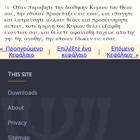
Οταν παραβητε την διαθηκην Κυριου του Θεου
16
σας, την οποιαν προσεταξεν εις εσας, και υπαγητε
και λατρευσητε αλλους θεους και προσκυνησητε
αυτους, τοτε η οργη του Κυριου θελει εξαφθη
εναντιον σας, και θελετε αφανισθη ταχεως απο της
γης της αγαθης, την οποιαν εδωκεν εις εσας.
« Προηγούμενο
Επιλέξτε ένα
Επόμενο
|
|
Κεφάλαιο
κεφάλαιο
Κεφάλαιο »
This site
Downloads
About
Privacy
Sitemap