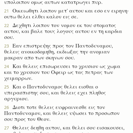
υπολοιπον ομως αυτων κατατρωγει πυρ.
Οικειωθητι λοιπον μετ' αυτου και εσο εν ειρηνη·
21
ουτω θελει ελθει καλον εις σε.
Δεχθητι λοιπον τον νομον εκ του στοματος
22
αυτου, και βαλε τους λογους αυτου εν τη καρδια
σου.
Εαν επιστρεψης προς τον Παντοδυναμου,
23
θελεις ανοικοδομηθη, εκδιωξας την ανομιαν
μακραν απο των σκηνων σου.
Και θελεις επισωρευσει το χρυσιον ως χωμα
24
και το χρυσιον του Οφειρ ως τας πετρας των
χειμαρρων.
Και ο Παντοδυναμος θελει εισθαι ο
25
υπερασπιστης σου, και θελεις εχει πληθος
αργυριου.
Διοτι τοτε θελεις ευφραινεσθε εις τον
26
Παντοδυναμον, και θελεις υψωσει το προσωπον
σου προς τον Θεον.
Θελεις δεηθη αυτου, και θελει σου εισακουσει,
27