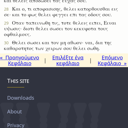
και θελεις αποδωσει τας ευχας σου.
Και ο, τι αποφασισης, θελει κατορθουσθαι εις
28
σε· και το φως θελει φεγγει επι τας οδους σου.
Οταν ταπεινωθη τις, τοτε θελεις ειπει, Ειναι
29
υψωσις· διοτι θελει σωσει τον κεκυφοτα τους
οφθαλμους.
Θελει σωσει και τον μη αθωον· ναι, δια της
30
καθαροτητος των χειρων σου θελει σωθη.
« Προηγούμενο
Επιλέξτε ένα
Επόμενο
|
|
Κεφάλαιο
κεφάλαιο
Κεφάλαιο »
This site
Downloads
About
Privacy