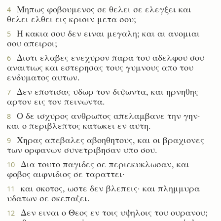
Μηπως φοβουμενος σε θελει σε ελεγξει και
4
θελει ελθει εις κρισιν μετα σου;
Η κακια σου δεν ειναι μεγαλη; και αι ανομιαι
5
σου απειροι;
Διοτι ελαβες ενεχυρον παρα του αδελφου σου
6
αναιτιως και εστερησας τους γυμνους απο του
ενδυματος αυτων.
Δεν εποτισας υδωρ τον διψωντα, και ηρνηθης
7
αρτον εις τον πεινωντα.
Ο δε ισχυρος ανθρωπος απελαμβανε την γην·
8
και ο περιβλεπτος κατωκει εν αυτη.
Χηρας απεβαλες αβοηθητους, και οι βραχιονες
9
των ορφανων συνετριβησαν υπο σου.
Δια τουτο παγιδες σε περιεκυκλωσαν, και
10
φοβος αιφνιδιος σε ταραττει·
και σκοτος, ωστε δεν βλεπεις· και πλημμυρα
11
υδατων σε σκεπαζει.
Δεν ειναι ο Θεος εν τοις υψηλοις του ουρανου;
12