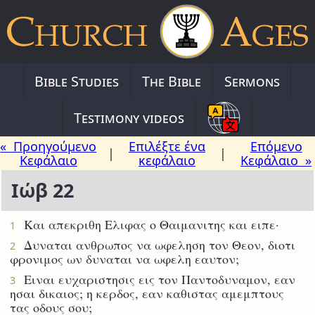
Bible Studies
The Bible
Sermons
Testimony videos
« Προηγούμενο
Επιλέξτε ένα
Επόμενο
|
|
Κεφάλαιο
κεφάλαιο
Κεφάλαιο »
Ιώβ 22
Και απεκριθη Ελιφας ο Θαιμανιτης και ειπε·
1
Δυναται ανθρωπος να ωφεληση τον Θεον, διοτι
2
φρονιμος ων δυναται να ωφελη εαυτον;
Ειναι ευχαριστησις εις τον Παντοδυναμον, εαν
3
ησαι δικαιος; η κερδος, εαν καθιστας αμεμπτους
τας οδους σου;