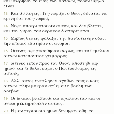
και θεωρησον το υψος των αστρων, ποσον υψηλα
ειναι
Και συ λεγεις, Τι γνωριζει ο Θεος; δυναται να
13
κρινη δια του γνοφου;
Νεφη αποκρυπτουσιν αυτον, και δεν βλεπει,
14
και τον γυρον του ουρανου διαπορευεται.
Μηπως θελεις φυλαξει την παντοτεινην οδον,
15
την οποιαν επατησαν οι ανομοι;
Οιτινες αφηρπασθησαν αωρως, και το θεμελιον
16
αυτων κατεποντισε χειμαρρος·
οιτινες ειπον προς τον Θεον, αποστηθι αφ'
17
ημων· και τι θελει καμει ο Παντοδυναμος εις
αυτους;
Αλλ' αυτος ενεπλησεν αγαθων τους οικους
18
αυτων· πλην μακραν απ' εμου η βουλη των
ασεβων.
Οι δικαιοι βλεπουσι και αγαλλονται· και οι
19
αθωοι μυκτηριζουσιν αυτους.
Η μεν περιουσια ημων δεν ηφανισθη, το
20