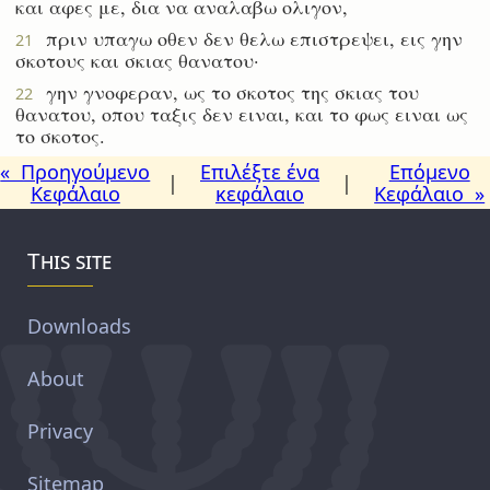
και αφες με, δια να αναλαβω ολιγον,
πριν υπαγω οθεν δεν θελω επιστρεψει, εις γην
21
σκοτους και σκιας θανατου·
γην γνοφεραν, ως το σκοτος της σκιας του
22
θανατου, οπου ταξις δεν ειναι, και το φως ειναι ως
το σκοτος.
« Προηγούμενο
Επιλέξτε ένα
Επόμενο
|
|
Κεφάλαιο
κεφάλαιο
Κεφάλαιο »
This site
Downloads
About
Privacy
Sitemap