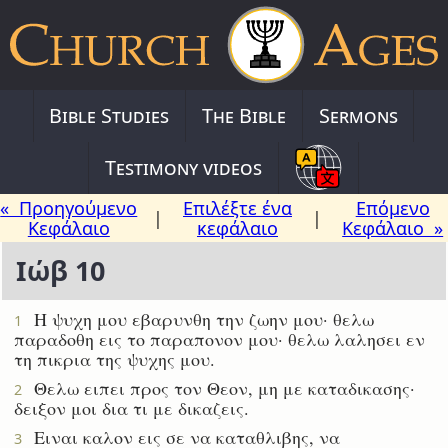
Bible Studies
The Bible
Sermons
Testimony videos
« Προηγούμενο
Επιλέξτε ένα
Επόμενο
|
|
Κεφάλαιο
κεφάλαιο
Κεφάλαιο »
Ιώβ 10
Η ψυχη μου εβαρυνθη την ζωην μου· θελω
1
παραδοθη εις το παραπονον μου· θελω λαλησει εν
τη πικρια της ψυχης μου.
Θελω ειπει προς τον Θεον, μη με καταδικασης·
2
δειξον μοι δια τι με δικαζεις.
Ειναι καλον εις σε να καταθλιβης, να
3