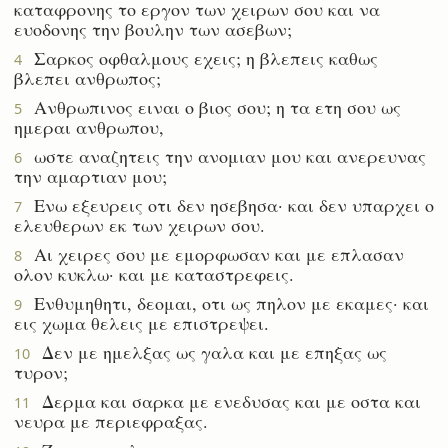
καταφρονης το εργον των χειρων σου και να
ευοδονης την βουλην των ασεβων;
Σαρκος οφθαλμους εχεις; η βλεπεις καθως
4
βλεπει ανθρωπος;
Ανθρωπινος ειναι ο βιος σου; η τα ετη σου ως
5
ημεραι ανθρωπου,
ωστε αναζητεις την ανομιαν μου και ανερευνας
6
την αμαρτιαν μου;
Ενω εξευρεις οτι δεν ησεβησα· και δεν υπαρχει ο
7
ελευθερων εκ των χειρων σου.
Αι χειρες σου με εμορφωσαν και με επλασαν
8
ολον κυκλω· και με καταστρεφεις.
Ενθυμηθητι, δεομαι, οτι ως πηλον με εκαμες· και
9
εις χωμα θελεις με επιστρεψει.
Δεν με ημελξας ως γαλα και με επηξας ως
10
τυρον;
Δερμα και σαρκα με ενεδυσας και με οστα και
11
νευρα με περιεφραξας.