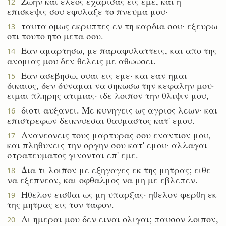
Ζωην και ελεος εχαρισας εις εμε, και η
12
επισκεψις σου εφυλαξε το πνευμα μου·
ταυτα ομως εκρυπτες εν τη καρδια σου· εξευρω
13
οτι τουτο ητο μετα σου.
Εαν αμαρτησω, με παραφυλαττεις, και απο της
14
ανομιας μου δεν θελεις με αθωωσει.
Εαν ασεβησω, ουαι εις εμε· και εαν ημαι
15
δικαιος, δεν δυναμαι να σηκωσω την κεφαλην μου·
ειμαι πληρης ατιμιας· ιδε λοιπον την θλιψιν μου,
διοτι αυξανει. Με κυνηγεις ως αγριος λεων· και
16
επιστρεφων δεικνυεσαι θαυμαστος κατ' εμου.
Ανανεονεις τους μαρτυρας σου εναντιον μου,
17
και πληθυνεις την οργην σου κατ' εμου· αλλαγαι
στρατευματος γινονται επ' εμε.
Δια τι λοιπον με εξηγαγες εκ της μητρας; ειθε
18
να εξεπνεον, και οφθαλμος να μη με εβλεπεν.
Ηθελον εισθαι ως μη υπαρξας· ηθελον φερθη εκ
19
της μητρας εις τον ταφον.
Αι ημεραι μου δεν ειναι ολιγαι; παυσον λοιπον,
20