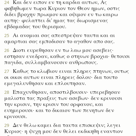
Και δεν ειπον εν τη καρδια αυτων, Ας
24
φοβηθωμεν τωρα Κυριον τον Θεον ημων, οστις
διδει βροχην πρωιμον και οψιμον εν τω καιρω
αυτης· φυλαττει δι' ημας τας διωρισμενας
εβδομαδας του θερισμου.
Αι ανομιαι σας απεστρεψαν ταυτα και αι
25
αμαρτιαι σας εμποδισαν το αγαθον απο σας.
Διοτι ευρεθησαν εν τω λαω μου ασεβεις·
26
εστησαν ενεδραν, καθως ο στηνων βροχια· θετουσι
παγιδα, συλλαμβανουσιν ανθρωπους.
Καθως το κλωβιον ειναι πληρες πτηνων, ουτως
27
οι οικοι αυτων ειναι πληρεις δολου· δια τουτο
εμεγαλυνθησαν και επλουτησαν.
Επαχυνθησαν, αποστιλβουσιν· υπερεβησαν
28
μαλιστα τας πραξεις των ασεβων· δεν κρινουσι
την κρισιν, την κρισιν του ορφανου, και
ευημερουσι· και το δικαιον των πενητων δεν
κρινουσι.
Δεν θελω καμει δια ταυτα επισκεψιν; λεγει
29
Κυριος· η ψυχη μου δεν θελει εκδικηθη εναντιον