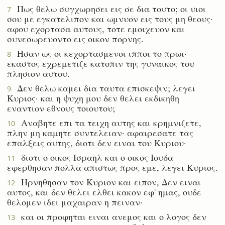
Πως θελω συγχωρησει εις σε δια τουτο; οι υιοι
7
σου με εγκατελιπον και ωμνυον εις τους μη θεους·
αφου εχορτασα αυτους, τοτε εμοιχευον και
συνεσωρευοντο εις οικον πορνης.
Ησαν ως οι κεχορτασμενοι ιπποι το πρωι·
8
εκαστος εχρεμετιζε κατοπιν της γυναικος του
πλησιον αυτου.
Δεν θελω καμει δια ταυτα επισκεψιν; λεγει
9
Κυριος· και η ψυχη μου δεν θελει εκδικηθη
εναντιον εθνους τοιουτου;
Αναβητε επι τα τειχη αυτης και κρημνιζετε,
10
πλην μη καμητε συντελειαν· αφαιρεσατε τας
επαλξεις αυτης, διοτι δεν ειναι του Κυριου·
διοτι ο οικος Ισραηλ και ο οικος Ιουδα
11
εφερθησαν πολλα απιστως προς εμε, λεγει Κυριος.
Ηρνηθησαν τον Κυριον και ειπον, Δεν ειναι
12
αυτος, και δεν θελει ελθει κακον εφ' ημας, ουδε
θελομεν ιδει μαχαιραν η πειναν·
και οι προφηται ειναι ανεμος και ο λογος δεν
13