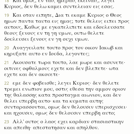
18
Κυριος, δεν θελω καμει συντελειαν εις εσας.
Και οταν ειπητε, Δια τι εκαμε Κυριος ο Θεος
19
ημων παντα ταυτα εις ημας; τοτε θελεις ειπει προς
αυτους, Καθως με εγκατελιπετε και εδουλευσατε
θεους ξενους εν τη γη υμων, ουτω θελετε
δουλευσει ξενους εν γη ουχι υμων.
Αναγγειλατε τουτο προς τον οικον Ιακωβ και
20
κηρυξατε αυτο εν Ιουδα, λεγοντες;
Ακουσατε τωρα τουτο, λαε μωρε και ασυνετε·
21
οιτινες οφθαλμους εχετε και δεν βλεπετε· ωτα
εχετε και δεν ακουετε·
εμε δεν φοβεισθε; λεγει Κυριος· δεν θελετε
22
τρεμει ενωπιον μου, οστις εθεσα την αμμον οριον
της θαλασσης κατα προσταγμα αιωνιον, και δεν
θελει υπερβη αυτο· και τα κυματα αυτης
συνταρασσονται, ομως δεν θελουσιν υπερισχυσει·
και ηχουσιν, ομως δεν θελουσιν υπερβη αυτο;
Αλλ' ουτος ο λαος εχει καρδιαν στασιαστικην
23
και απειθη· απεστατησαν και απηλθον.