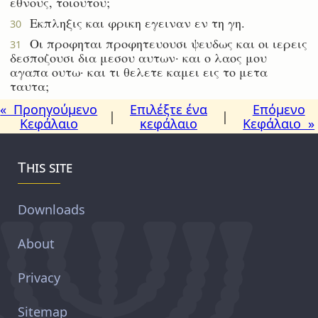
εθνους, τοιουτου;
Εκπληξις και φρικη εγειναν εν τη γη.
30
Οι προφηται προφητευουσι ψευδως και οι ιερεις
31
δεσποζουσι δια μεσου αυτων· και ο λαος μου
αγαπα ουτω· και τι θελετε καμει εις το μετα
ταυτα;
« Προηγούμενο
Επιλέξτε ένα
Επόμενο
|
|
Κεφάλαιο
κεφάλαιο
Κεφάλαιο »
This site
Downloads
About
Privacy
Sitemap