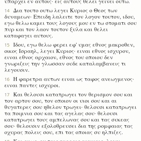
υπαρχει εν αυτοις· εις αυτους θελει γεινει ουτω.
Δια τουτο ουτω λεγει Κυριος ο Θεος των
14
δυναμεων· Επειδη λαλειτε τον λογον τουτον, ιδου,
εγω θελω καμει τους λογους μου εν τω στοματι σου
πυρ και τον λαον τουτον ξυλα και θελει
καταφαγει αυτους.
Ιδου, εγω θελω φερει εφ' υμας εθνος μακροθεν,
15
οικος Ισραηλ, λεγει Κυριος· ειναι εθνος ισχυρον,
ειναι εθνος αρχαιον, εθνος του οποιου δεν
γνωριζεις την γλωσσαν ουδε καταλαμβανεις τι
λεγουσιν.
Η φαρετρα αυτων ειναι ως ταφος ανεωγμενος·
16
ειναι παντες ισχυροι.
Και θελουσι κατατρωγει τον θερισμον σου και
17
τον αρτον σου, τον οποιον οι υιοι σου και αι
θυγατερες σου ηθελον τρωγει· θελουσι κατατρωγει
τα ποιμνια σου και τας αγελας σου· θελουσι
κατατρωγει τους αμπελωνας σου και τας συκεας
σου· θελουσιν εξολοθρευσει δια της ρομφαιας τας
οχυρας πολεις σου, επι τας οποιας συ ηλπιζες.
Και ομως, εν ταις ημεραις εκειναις, λεγει