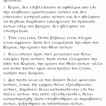
Κυριε, δεν επιβλεπουσιν οι οφθαλμοι σου επι
3
την αληθειαν; εμαστιγωσας αυτους και δεν
επονεσαν· κατηναλωσας αυτους και δεν ηθελησαν
να δεχθωσι διορθωσιν εσκληρυναν τα προσωπα
αυτων υπερ τον βραχον· δεν ηθελησαν να
επιστρεψωσι.
Τοτε εγω ειπα, Ουτοι βεβαιως ειναι πτωχοι·
4
ειναι αφρονες· διοτι δεν γνωριζουσι την οδον του
Κυριου, την κρισιν του Θεου αυτων·
θελω υπαγει προς τους μεγαλους και θελω
5
λαλησει προς αυτους· διοτι αυτοι εγνωρισαν την
οδον του Κυριου, την κρισιν του Θεου αυτων· αλλα
και ουτοι παντες ομου συνετριψαν τον ζυγον,
εκοψαν τους δεσμους.
Δια τουτο λεων εκ του δασους θελει φονευσει
6
αυτους, λυκος της ερημου θελει εξολοθρευσει
αυτους, παρδαλις θελει κατασκοπευσει επι τας
πολεις αυτων· πας οστις εξελθη εκειθεν, θελει
κατασπαραχθη· διοτι επληθυνθησαν αι παραβασεις
αυτων, ηυξηνθησαν αι αποστασιαι αυτων.