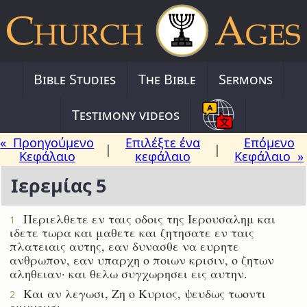
Bible Studies
The Bible
Sermons
Testimony videos
« Προηγούμενο
Επιλέξτε ένα
Επόμενο
|
|
Κεφάλαιο
κεφάλαιο
Κεφάλαιο »
Ιερεμίας 5
Περιελθετε εν ταις οδοις της Ιερουσαλημ και
1
ιδετε τωρα και μαθετε και ζητησατε εν ταις
πλατειαις αυτης, εαν δυνασθε να ευρητε
ανθρωπον, εαν υπαρχη ο ποιων κρισιν, ο ζητων
αληθειαν· και θελω συγχωρησει εις αυτην.
Και αν λεγωσι, Ζη ο Κυριος, ψευδως τωοντι
2
ομνυουσι.