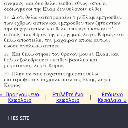
ανεμους· και δεν θελει εισθαι εθνος, οπου οι
δεδιωγμενοι της Ελαμ δεν θελουσιν ελθει.
Διοτι θελω κατατρομαξει την Ελαμ εμπροσθεν
37
των εχθρων αυτων και εμπροσθεν των ζητουντων
την ψυχην αυτων· και θελω επιφερει κακον επ'
αυτους, τον θυμον της οργης μου, λεγει Κυριος· και
θελω αποστειλει την μαχαιραν οπισω αυτων,
εωσου αναλωσω αυτους.
Και θελω στησει τον θρονον μου εν Ελαμ, και
38
θελω εξολοθρευσει εκειθεν βασιλεα και
μεγιστανας, λεγει Κυριος.
Πλην εν ταις εσχαταις ημεραις θελω
39
επιστρεψει την αιχμαλωσιαν της Ελαμ, λεγει
Κυριος.
« Προηγούμενο
Επιλέξτε ένα
Επόμενο
|
|
Κεφάλαιο
κεφάλαιο
Κεφάλαιο »
This site