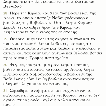
Δαμασκου και θελει καταφαγει τα παλατια του
Βεν-αδαδ.
Περι της Κηδαρ, και περι των βασιλειων της
28
Ασωρ, τα οποια επαταξε Ναβουχοδονοσορ ο
βασιλευς της Βαβυλωνος. Ουτω λεγει Κυριος·
Σηκωθητε, αναβητε προς την Κηδαρ και
λεηλατησατε τους υιους της ανατολης.
Θελουσι κυριευσει τας σκηνας αυτων και τα
29
ποιμνια αυτων· θελουσι λαβει εις εαυτους τα
παραπετασματα αυτων και πασαν την αποσκευην
αυτων και τας καμηλους αυτων· και θελουσι βοησει
προς αυτους, Τρομος πανταχοθεν.
Φυγετε, υπαγετε μακραν, καμετε τοπους
30
βαθεις δια κατοικιαν, κατοικοι της Ασωρ, λεγει
Κυριος· διοτι Ναβουχοδονοσορ ο βασιλευς της
Βαβυλωνος εβουλευθη βουλην εναντιον σας και
ελογισθη λογισμους εναντιον σας.
Σηκωθητε, αναβητε εις το ησυχον εθνος το
31
κατοικουν εν ασφαλεια, λεγει Κυριος· οιτινες δεν
εχουσι πυλας ουδε μοχλους αλλα κατοικουσι
μονοι·