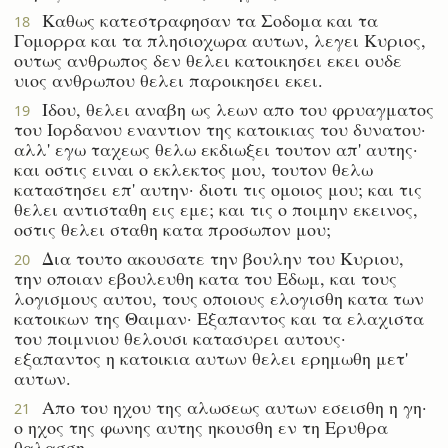
Καθως κατεστραφησαν τα Σοδομα και τα
18
Γομορρα και τα πλησιοχωρα αυτων, λεγει Κυριος,
ουτως ανθρωπος δεν θελει κατοικησει εκει ουδε
υιος ανθρωπου θελει παροικησει εκει.
Ιδου, θελει αναβη ως λεων απο του φρυαγματος
19
του Ιορδανου εναντιον της κατοικιας του δυνατου·
αλλ' εγω ταχεως θελω εκδιωξει τουτον απ' αυτης·
και οστις ειναι ο εκλεκτος μου, τουτον θελω
καταστησει επ' αυτην· διοτι τις ομοιος μου; και τις
θελει αντισταθη εις εμε; και τις ο ποιμην εκεινος,
οστις θελει σταθη κατα προσωπον μου;
Δια τουτο ακουσατε την βουλην του Κυριου,
20
την οποιαν εβουλευθη κατα του Εδωμ, και τους
λογισμους αυτου, τους οποιους ελογισθη κατα των
κατοικων της Θαιμαν· Εξαπαντος και τα ελαχιστα
του ποιμνιου θελουσι κατασυρει αυτους·
εξαπαντος η κατοικια αυτων θελει ερημωθη μετ'
αυτων.
Απο του ηχου της αλωσεως αυτων εσεισθη η γη·
21
ο ηχος της φωνης αυτης ηκουσθη εν τη Ερυθρα
θαλασση.