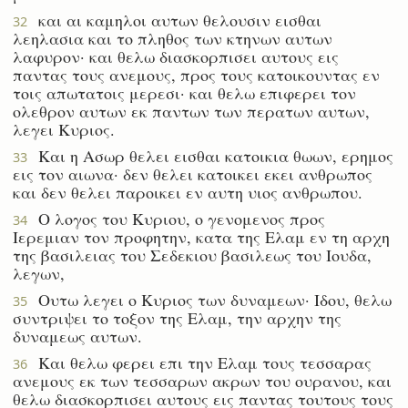
και αι καμηλοι αυτων θελουσιν εισθαι
32
λεηλασια και το πληθος των κτηνων αυτων
λαφυρον· και θελω διασκορπισει αυτους εις
παντας τους ανεμους, προς τους κατοικουντας εν
τοις απωτατοις μερεσι· και θελω επιφερει τον
ολεθρον αυτων εκ παντων των περατων αυτων,
λεγει Κυριος.
Και η Ασωρ θελει εισθαι κατοικια θωων, ερημος
33
εις τον αιωνα· δεν θελει κατοικει εκει ανθρωπος
και δεν θελει παροικει εν αυτη υιος ανθρωπου.
Ο λογος του Κυριου, ο γενομενος προς
34
Ιερεμιαν τον προφητην, κατα της Ελαμ εν τη αρχη
της βασιλειας του Σεδεκιου βασιλεως του Ιουδα,
λεγων,
Ουτω λεγει ο Κυριος των δυναμεων· Ιδου, θελω
35
συντριψει το τοξον της Ελαμ, την αρχην της
δυναμεως αυτων.
Και θελω φερει επι την Ελαμ τους τεσσαρας
36
ανεμους εκ των τεσσαρων ακρων του ουρανου, και
θελω διασκορπισει αυτους εις παντας τουτους τους