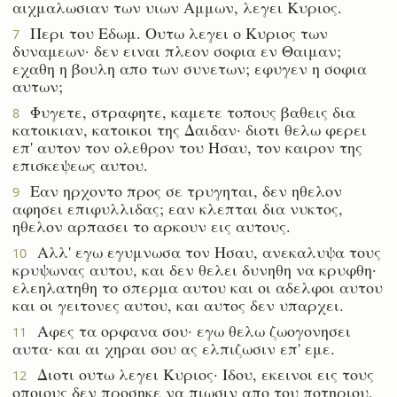
αιχμαλωσιαν των υιων Αμμων, λεγει Κυριος.
Περι του Εδωμ. Ουτω λεγει ο Κυριος των
7
δυναμεων· δεν ειναι πλεον σοφια εν Θαιμαν;
εχαθη η βουλη απο των συνετων; εφυγεν η σοφια
αυτων;
Φυγετε, στραφητε, καμετε τοπους βαθεις δια
8
κατοικιαν, κατοικοι της Δαιδαν· διοτι θελω φερει
επ' αυτον τον ολεθρον του Ησαυ, τον καιρον της
επισκεψεως αυτου.
Εαν ηρχοντο προς σε τρυγηται, δεν ηθελον
9
αφησει επιφυλλιδας; εαν κλεπται δια νυκτος,
ηθελον αρπασει το αρκουν εις αυτους.
Αλλ' εγω εγυμνωσα τον Ησαυ, ανεκαλυψα τους
10
κρυψωνας αυτου, και δεν θελει δυνηθη να κρυφθη·
ελεηλατηθη το σπερμα αυτου και οι αδελφοι αυτου
και οι γειτονες αυτου, και αυτος δεν υπαρχει.
Αφες τα ορφανα σου· εγω θελω ζωογονησει
11
αυτα· και αι χηραι σου ας ελπιζωσιν επ' εμε.
Διοτι ουτω λεγει Κυριος· Ιδου, εκεινοι εις τους
12
οποιους δεν προσηκε να πιωσιν απο του ποτηριου,