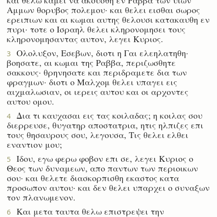
Αμμων θορυβος πολεμου· και θελει εισθαι σωρος
ερειπιων και αι κωμαι αυτης θελουσι κατακαυθη εν
πυρι· τοτε ο Ισραηλ θελει κληρονομησει τους
κληρονομησαντας αυτον, λεγει Κυριος.
Ολολυξον, Εσεβων, διοτι η Γαι ελεηλατηθη·
3
βοησατε, αι κωμαι της Ραββα, περιζωσθητε
σακκους· θρηνησατε και περιδραμετε δια των
φραγμων· διοτι ο Μαλχομ θελει υπαγει εις
αιχμαλωσιαν, οι ιερεις αυτου και οι αρχοντες
αυτου ομου.
Δια τι καυχασαι εις τας κοιλαδας; η κοιλας σου
4
διερρευσε, θυγατηρ αποστατρια, ητις ηλπιζες επι
τους θησαυρους σου, λεγουσα, Τις θελει ελθει
εναντιον μου;
Ιδου, εγω φερω φοβον επι σε, λεγει Κυριος ο
5
Θεος των δυναμεων, απο παντων των περιοικων
σου· και θελετε διασκορπισθη εκαστος κατα
προσωπον αυτου· και δεν θελει υπαρχει ο συναξων
τον πλανωμενον.
Και μετα ταυτα θελω επιστρεψει την
6