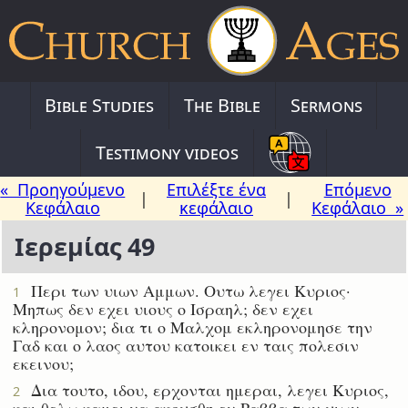
Bible Studies
The Bible
Sermons
Testimony videos
« Προηγούμενο
Επιλέξτε ένα
Επόμενο
|
|
Κεφάλαιο
κεφάλαιο
Κεφάλαιο »
Ιερεμίας 49
Περι των υιων Αμμων. Ουτω λεγει Κυριος·
1
Μηπως δεν εχει υιους ο Ισραηλ; δεν εχει
κληρονομον; δια τι ο Μαλχομ εκληρονομησε την
Γαδ και ο λαος αυτου κατοικει εν ταις πολεσιν
εκεινου;
Δια τουτο, ιδου, ερχονται ημεραι, λεγει Κυριος,
2
και θελω καμει να ακουσθη εν Ραββα των υιων