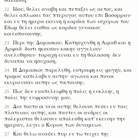
Ιδου, θελει αναβη και πεταξει ως αετος, και
22
θελει απλωσει τας πτερυγας αυτου επι Βοσορραν·
και εν τη ημερα εκεινη η καρδια των ισχυρων του
Εδωμ θελει εισθαι ως καρδια γυναικος
κοιλοπονουσης.
Περι της Δαμασκου. Κατησχυνθη η Αιμαθ και η
23
Αρφαδ· διοτι ηκουσαν κακην αγγελιαν·
ανελυθησαν· ταραχη ειναι εν τη θαλασση· δεν
δυναται να ησυχαση.
Η Δαμασκος παρελυθη, εστραφη εις φυγην, και
24
τρομος κατελαβεν αυτην· αγωνια και πονοι
εκυριευσαν αυτην ως τικτουσης.
Πως δεν εναπελειφθη η πολις η ευκλεης, η
25
πολις της ευφροσυνης μου.
Δια τουτο οι νεοι αυτης θελουσι πεσει εν ταις
26
πλατειαις αυτης, και παντες οι ανδρες οι
πολεμισται θελουσιν απολεσθη κατ' εκεινην την
ημεραν, λεγει ο Κυριος των δυναμεων.
Και θελω αναψει πυρ εν τω τειχει της
27