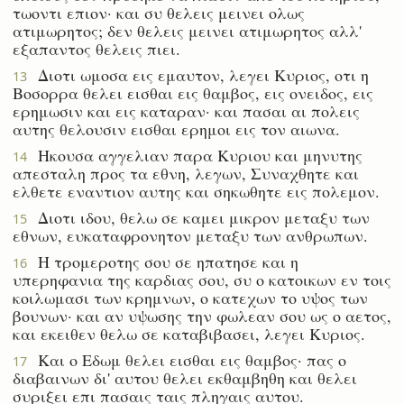
τωοντι επιον· και συ θελεις μεινει ολως
ατιμωρητος; δεν θελεις μεινει ατιμωρητος αλλ'
εξαπαντος θελεις πιει.
Διοτι ωμοσα εις εμαυτον, λεγει Κυριος, οτι η
13
Βοσορρα θελει εισθαι εις θαμβος, εις ονειδος, εις
ερημωσιν και εις καταραν· και πασαι αι πολεις
αυτης θελουσιν εισθαι ερημοι εις τον αιωνα.
Ηκουσα αγγελιαν παρα Κυριου και μηνυτης
14
απεσταλη προς τα εθνη, λεγων, Συναχθητε και
ελθετε εναντιον αυτης και σηκωθητε εις πολεμον.
Διοτι ιδου, θελω σε καμει μικρον μεταξυ των
15
εθνων, ευκαταφρονητον μεταξυ των ανθρωπων.
Η τρομεροτης σου σε ηπατησε και η
16
υπερηφανια της καρδιας σου, συ ο κατοικων εν τοις
κοιλωμασι των κρημνων, ο κατεχων το υψος των
βουνων· και αν υψωσης την φωλεαν σου ως ο αετος,
και εκειθεν θελω σε καταβιβασει, λεγει Κυριος.
Και ο Εδωμ θελει εισθαι εις θαμβος· πας ο
17
διαβαινων δι' αυτου θελει εκθαμβηθη και θελει
συριξει επι πασαις ταις πληγαις αυτου.