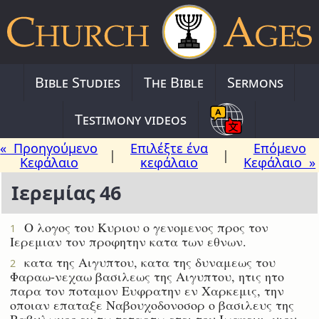
Bible Studies
The Bible
Sermons
Testimony videos
« Προηγούμενο
Επιλέξτε ένα
Επόμενο
|
|
Κεφάλαιο
κεφάλαιο
Κεφάλαιο »
Ιερεμίας 46
Ο λογος του Κυριου ο γενομενος προς τον
1
Ιερεμιαν τον προφητην κατα των εθνων.
κατα της Αιγυπτου, κατα της δυναμεως του
2
Φαραω-νεχαω βασιλεως της Αιγυπτου, ητις ητο
παρα τον ποταμον Ευφρατην εν Χαρκεμις, την
οποιαν επαταξε Ναβουχοδονοσορ ο βασιλευς της
Βαβυλωνος εν τω τεταρτω ετει του Ιωακειμ, υιου