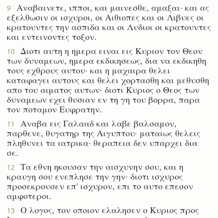
Αναβαινετε, ιπποι, και μαινεσθε, αμαξαι· και ας
9
εξελθωσιν οι ισχυροι, οι Αιθιοπες και οι Λιβυες οι
κρατουντες την ασπιδα και οι Λυδιοι οι κρατουντες
και εντεινοντες τοξον.
Διοτι αυτη η ημερα ειναι εις Κυριον τον Θεον
10
των δυναμεων, ημερα εκδικησεως, δια να εκδικηθη
τους εχθρους αυτου· και η μαχαιρα θελει
καταφαγει αυτους και θελει χορτασθη και μεθυσθη
απο του αιματος αυτων· διοτι Κυριος ο Θεος των
δυναμεων εχει θυσιαν εν τη γη του βορρα, παρα
τον ποταμον Ευφρατην.
Αναβα εις Γαλααδ και λαβε βαλσαμον,
11
παρθενε, θυγατηρ της Αιγυπτου· ματαιως θελεις
πληθυνει τα ιατρικα· θεραπεια δεν υπαρχει δια
σε.
Τα εθνη ηκουσαν την αισχυνην σου, και η
12
κραυγη σου ενεπλησε την γην· διοτι ισχυρος
προσεκρουσεν επ' ισχυρον, επι το αυτο επεσον
αμφοτεροι.
Ο λογος, τον οποιον ελαλησεν ο Κυριος προς
13