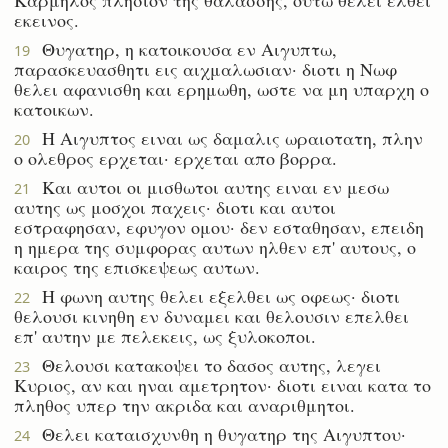
εκεινος.
Θυγατηρ, η κατοικουσα εν Αιγυπτω,
19
παρασκευασθητι εις αιχμαλωσιαν· διοτι η Νωφ
θελει αφανισθη και ερημωθη, ωστε να μη υπαρχη ο
κατοικων.
Η Αιγυπτος ειναι ως δαμαλις ωραιοτατη, πλην
20
ο ολεθρος ερχεται· ερχεται απο βορρα.
Και αυτοι οι μισθωτοι αυτης ειναι εν μεσω
21
αυτης ως μοσχοι παχεις· διοτι και αυτοι
εστραφησαν, εφυγον ομου· δεν εσταθησαν, επειδη
η ημερα της συμφορας αυτων ηλθεν επ' αυτους, ο
καιρος της επισκεψεως αυτων.
Η φωνη αυτης θελει εξελθει ως οφεως· διοτι
22
θελουσι κινηθη εν δυναμει και θελουσιν επελθει
επ' αυτην με πελεκεις, ως ξυλοκοποι.
Θελουσι κατακοψει το δασος αυτης, λεγει
23
Κυριος, αν και ηναι αμετρητον· διοτι ειναι κατα το
πληθος υπερ την ακριδα και αναριθμητοι.
Θελει καταισχυνθη η θυγατηρ της Αιγυπτου·
24