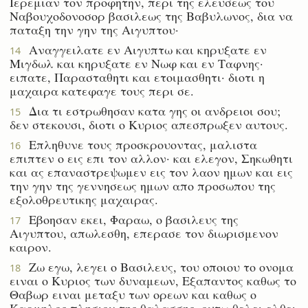
Ιερεμιαν τον προφητην, περι της ελευσεως του
Ναβουχοδονοσορ βασιλεως της Βαβυλωνος, δια να
παταξη την γην της Αιγυπτου·
Αναγγειλατε εν Αιγυπτω και κηρυξατε εν
14
Μιγδωλ και κηρυξατε εν Νωφ και εν Ταφνης·
ειπατε, Παρασταθητι και ετοιμασθητι· διοτι η
μαχαιρα κατεφαγε τους περι σε.
Δια τι εστρωθησαν κατα γης οι ανδρειοι σου;
15
δεν στεκουσι, διοτι ο Κυριος απεσπρωξεν αυτους.
Επληθυνε τους προσκρουοντας, μαλιστα
16
επιπτεν ο εις επι τον αλλον· και ελεγον, Σηκωθητι
και ας επαναστρεψωμεν εις τον λαον ημων και εις
την γην της γεννησεως ημων απο προσωπου της
εξολοθρευτικης μαχαιρας.
Εβοησαν εκει, Φαραω, ο βασιλευς της
17
Αιγυπτου, απωλεσθη, επερασε τον διωρισμενον
καιρον.
Ζω εγω, λεγει ο Βασιλευς, του οποιου το ονομα
18
ειναι ο Κυριος των δυναμεων, Εξαπαντος καθως το
Θαβωρ ειναι μεταξυ των ορεων και καθως ο
Καρμηλος πλησιον της θαλασσης, ουτω θελει ελθει