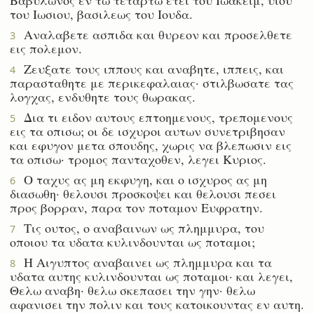
του Ιωσιου, βασιλεως του Ιουδα.
Αναλαβετε ασπιδα και θυρεον και προσελθετε
3
εις πολεμον.
Ζευξατε τους ιππους και αναβητε, ιππεις, και
4
παρασταθητε με περικεφαλαιας· στιλβωσατε τας
λογχας, ενδυθητε τους θωρακας.
Δια τι ειδον αυτους επτοημενους, τρεπομενους
5
εις τα οπισω; οι δε ισχυροι αυτων συνετριβησαν
και εφυγον μετα σπουδης, χωρις να βλεπωσιν εις
τα οπισω· τρομος πανταχοθεν, λεγει Κυριος.
Ο ταχυς ας μη εκφυγη, και ο ισχυρος ας μη
6
διασωθη· θελουσι προσκοψει και θελουσι πεσει
προς βορραν, παρα τον ποταμον Ευφρατην.
Τις ουτος, ο αναβαινων ως πλημμυρα, του
7
οποιου τα υδατα κυλινδουνται ως ποταμοι;
Η Αιγυπτος αναβαινει ως πλημμυρα και τα
8
υδατα αυτης κυλινδουνται ως ποταμοι· και λεγει,
Θελω αναβη· θελω σκεπασει την γην· θελω
αφανισει την πολιν και τους κατοικουντας εν αυτη.