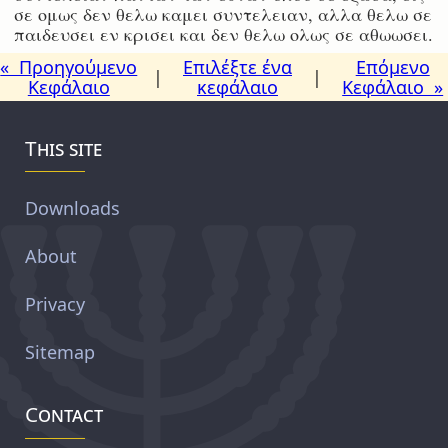
σε ομως δεν θελω καμει συντελειαν, αλλα θελω σε
παιδευσει εν κρισει και δεν θελω ολως σε αθωωσει.
« Προηγούμενο
Επιλέξτε ένα
Επόμενο
|
|
Κεφάλαιο
κεφάλαιο
Κεφάλαιο »
This site
Downloads
About
Privacy
Sitemap
Contact