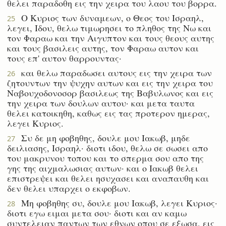
θελει παραδοθη εις την χειρα του λαου του βορρα.
Ο Κυριος των δυναμεων, ο Θεος του Ισραηλ,
25
λεγει, Ιδου, θελω τιμωρησει το πληθος της Νω και
τον Φαραω και την Αιγυπτον και τους θεους αυτης
και τους βασιλεις αυτης, τον Φαραω αυτον και
τους επ' αυτον θαρρουντας·
και θελω παραδωσει αυτους εις την χειρα των
26
ζητουντων την ψυχην αυτων και εις την χειρα του
Ναβουχοδονοσορ βασιλεως της Βαβυλωνος και εις
την χειρα των δουλων αυτου· και μετα ταυτα
θελει κατοικηθη, καθως εις τας προτερον ημερας,
λεγει Κυριος.
Συ δε μη φοβηθης, δουλε μου Ιακωβ, μηδε
27
δειλιασης, Ισραηλ· διοτι ιδου, θελω σε σωσει απο
του μακρυνου τοπου και το σπερμα σου απο της
γης της αιχμαλωσιας αυτων· και ο Ιακωβ θελει
επιστρεψει και θελει ησυχασει και αναπαυθη και
δεν θελει υπαρχει ο εκφοβων.
Μη φοβηθης συ, δουλε μου Ιακωβ, λεγει Κυριος·
28
διοτι εγω ειμαι μετα σου· διοτι και αν καμω
συντελειαν παντων των εθνων οπου σε εξωσα, εις