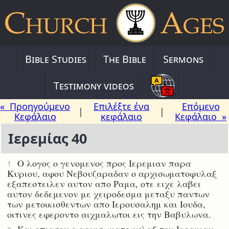
Bible Studies
The Bible
Sermons
Testimony videos
« Προηγούμενο
Επιλέξτε ένα
Επόμενο
|
|
Κεφάλαιο
κεφάλαιο
Κεφάλαιο »
Ιερεμίας 40
Ο λογος ο γενομενος προς Ιερεμιαν παρα
1
Κυριου, αφου Νεβουζαραδαν ο αρχισωματοφυλαξ
εξαπεστειλεν αυτον απο Ραμα, οτε ειχε λαβει
αυτον δεδεμενον με χειροδεσμα μεταξυ παντων
των μετοικισθεντων απο Ιερουσαλημ και Ιουδα,
οιτινες εφεροντο αιχμαλωτοι εις την Βαβυλωνα.
Και επιασεν ο αρχισωματοφυλαξ τον Ιερεμιαν