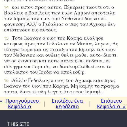
και ειπον προς αυτον, Εξευρεις τωοντι οτι ο
14
Βααλεις ο βασιλευς των υιων Αμμων απεστειλε
τον Ισμαηλ τον υιον του Νεθανιου δια να σε
φονευση; Αλλ' ο Γεδαλιας ο υιος του Αχικαμ δεν
επιστευσεν εις αυτους.
Τοτε Ιωαναν ο υιος του Καρηα ελαλησε
15
κρυφιως προς τον Γεδαλιαν εν Μισπα, λεγων, Ας
υπαγω τωρα και ας παταξω τον Ισμαηλ τον υιον
του Νεθανιου και ουδεις θελει μαθει αυτο· δια τι
να σε φονευση και ουτω παντες οι Ιουδαιοι, οι
συνηγμενοι περι σε, να διασκορπισθωσι και το
υπολοιπον του Ιουδα να απολεσθη;
Αλλ' ο Γεδαλιας ο υιος του Αχικαμ ειπε προς
16
Ιωαναν τον υιον του Καρηα, Μη καμης το πραγμα
τουτο, διοτι ψευδη λεγεις περι του Ισμαηλ.
« Προηγούμενο
Επιλέξτε ένα
Επόμενο
|
|
Κεφάλαιο
κεφάλαιο
Κεφάλαιο »
This site