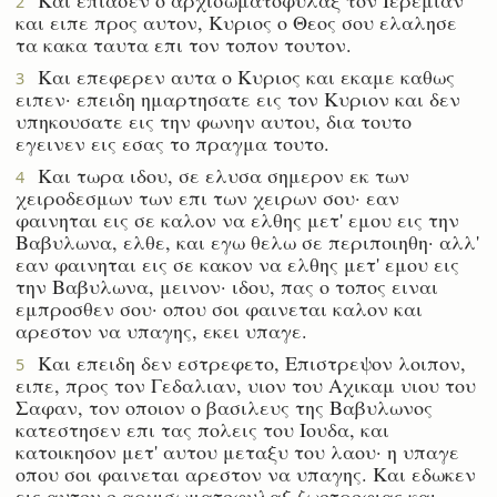
2
και ειπε προς αυτον, Κυριος ο Θεος σου ελαλησε
τα κακα ταυτα επι τον τοπον τουτον.
Και επεφερεν αυτα ο Κυριος και εκαμε καθως
3
ειπεν· επειδη ημαρτησατε εις τον Κυριον και δεν
υπηκουσατε εις την φωνην αυτου, δια τουτο
εγεινεν εις εσας το πραγμα τουτο.
Και τωρα ιδου, σε ελυσα σημερον εκ των
4
χειροδεσμων των επι των χειρων σου· εαν
φαινηται εις σε καλον να ελθης μετ' εμου εις την
Βαβυλωνα, ελθε, και εγω θελω σε περιποιηθη· αλλ'
εαν φαινηται εις σε κακον να ελθης μετ' εμου εις
την Βαβυλωνα, μεινον· ιδου, πας ο τοπος ειναι
εμπροσθεν σου· οπου σοι φαινεται καλον και
αρεστον να υπαγης, εκει υπαγε.
Και επειδη δεν εστρεφετο, Επιστρεψον λοιπον,
5
ειπε, προς τον Γεδαλιαν, υιον του Αχικαμ υιου του
Σαφαν, τον οποιον ο βασιλευς της Βαβυλωνος
κατεστησεν επι τας πολεις του Ιουδα, και
κατοικησον μετ' αυτου μεταξυ του λαου· η υπαγε
οπου σοι φαινεται αρεστον να υπαγης. Και εδωκεν
εις αυτον ο αρχισωματοφυλαξ ζωοτροφιας και