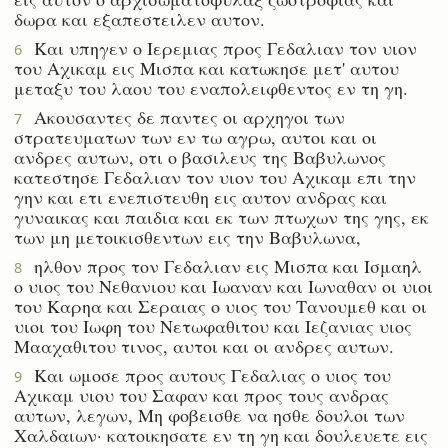
δωρα και εξαπεστειλεν αυτον.
Και υπηγεν ο Ιερεμιας προς Γεδαλιαν τον υιον
6
του Αχικαμ εις Μισπα και κατωκησε μετ' αυτου
μεταξυ του λαου του εναπολειφθεντος εν τη γη.
Ακουσαντες δε παντες οι αρχηγοι των
7
στρατευματων των εν τω αγρω, αυτοι και οι
ανδρες αυτων, οτι ο βασιλευς της Βαβυλωνος
κατεστησε Γεδαλιαν τον υιον του Αχικαμ επι την
γην και ετι ενεπιστευθη εις αυτον ανδρας και
γυναικας και παιδια και εκ των πτωχων της γης, εκ
των μη μετοικισθεντων εις την Βαβυλωνα,
ηλθον προς τον Γεδαλιαν εις Μισπα και Ισμαηλ
8
ο υιος του Νεθανιου και Ιωαναν και Ιωναθαν οι υιοι
του Καρηα και Σεραιας ο υιος του Τανουμεθ και οι
υιοι του Ιωφη του Νετωφαθιτου και Ιεζανιας υιος
Μααχαθιτου τινος, αυτοι και οι ανδρες αυτων.
Και ωμοσε προς αυτους Γεδαλιας ο υιος του
9
Αχικαμ υιου του Σαφαν και προς τους ανδρας
αυτων, λεγων, Μη φοβεισθε να ησθε δουλοι των
Χαλδαιων· κατοικησατε εν τη γη και δουλευετε εις