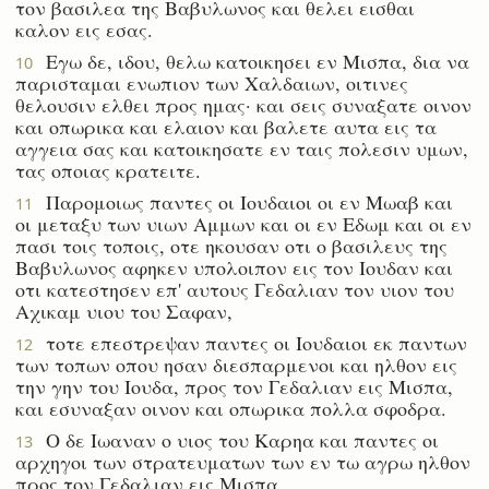
τον βασιλεα της Βαβυλωνος και θελει εισθαι
καλον εις εσας.
Εγω δε, ιδου, θελω κατοικησει εν Μισπα, δια να
10
παρισταμαι ενωπιον των Χαλδαιων, οιτινες
θελουσιν ελθει προς ημας· και σεις συναξατε οινον
και οπωρικα και ελαιον και βαλετε αυτα εις τα
αγγεια σας και κατοικησατε εν ταις πολεσιν υμων,
τας οποιας κρατειτε.
Παρομοιως παντες οι Ιουδαιοι οι εν Μωαβ και
11
οι μεταξυ των υιων Αμμων και οι εν Εδωμ και οι εν
πασι τοις τοποις, οτε ηκουσαν οτι ο βασιλευς της
Βαβυλωνος αφηκεν υπολοιπον εις τον Ιουδαν και
οτι κατεστησεν επ' αυτους Γεδαλιαν τον υιον του
Αχικαμ υιου του Σαφαν,
τοτε επεστρεψαν παντες οι Ιουδαιοι εκ παντων
12
των τοπων οπου ησαν διεσπαρμενοι και ηλθον εις
την γην του Ιουδα, προς τον Γεδαλιαν εις Μισπα,
και εσυναξαν οινον και οπωρικα πολλα σφοδρα.
Ο δε Ιωαναν ο υιος του Καρηα και παντες οι
13
αρχηγοι των στρατευματων των εν τω αγρω ηλθον
προς τον Γεδαλιαν εις Μισπα,