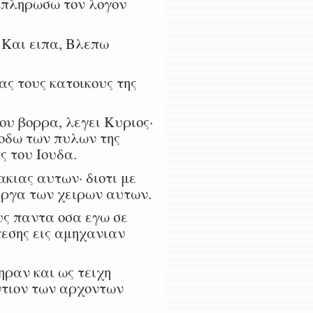
εκπληρωσω τον λογον
 Και ειπα, Βλεπω
ας τους κατοικους της
ου βορρα, λεγει Κυριος·
σοδω των πυλων της
ς του Ιουδα.
κιας αυτων· διοτι με
εργα των χειρων αυτων.
υς παντα οσα εγω σε
εσης εις αμηχανιαν
ηραν και ως τειχη
ντιον των αρχοντων