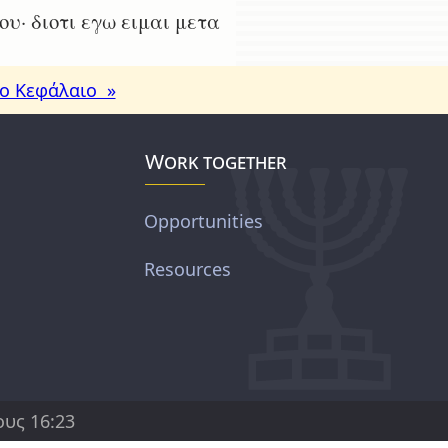
υ· διοτι εγω ειμαι μετα
ο Κεφάλαιο »
Work together
Opportunities
Resources
υς 16:23