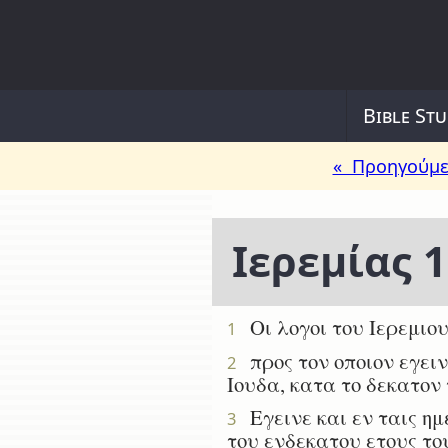
Bible Stu
« Προηγούμε
Ιερεμίας 1
Οι λογοι του Ιερεμιου
1
προς τον οποιον εγειν
2
Ιουδα, κατα το δεκατον 
Εγεινε και εν ταις ημε
3
του ενδεκατου ετους το