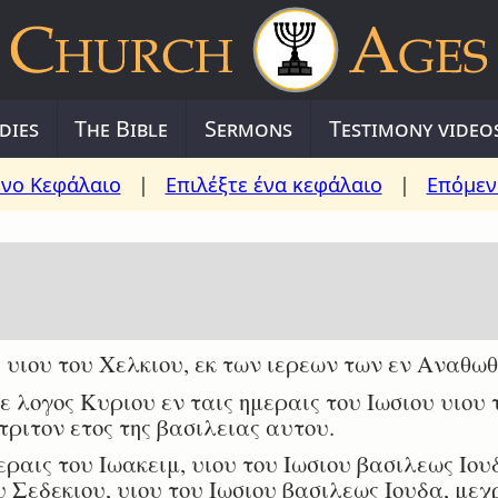
dies
The Bible
Sermons
Testimony video
νο Κεφάλαιο
|
Επιλέξτε ένα κεφάλαιο
|
Επόμεν
 υιου του Χελκιου, εκ των ιερεων των εν Αναθωθ
ε λογος Κυριου εν ταις ημεραις του Ιωσιου υιου
τριτον ετος της βασιλειας αυτου.
ραις του Ιωακειμ, υιου του Ιωσιου βασιλεως Ιου
υ Σεδεκιου, υιου του Ιωσιου βασιλεως Ιουδα, μεχ