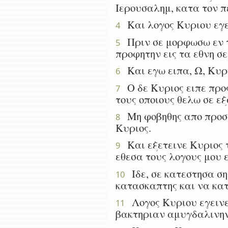
Ιερουσαλημ, κατα τον π
Και λογος Κυριου εγε
4
Πριν σε μορφωσω εν τη 
5
προφητην εις τα εθνη σ
Και εγω ειπα, Ω, Κυρι
6
Ο δε Κυριος ειπε προς 
7
τους οποιους θελω σε εξ
Μη φοβηθης απο προσωπ
8
Κυριος.
Και εξετεινε Κυριος τη
9
εθεσα τους λογους μου ε
Ιδε, σε κατεστησα σημ
10
κατασκαπτης και να κατ
Λογος Κυριου εγεινεν
11
βακτηριαν αμυγδαλινην