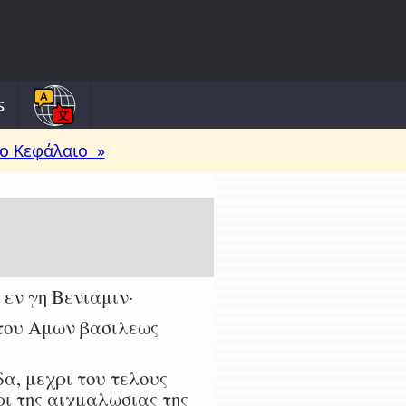
s
ο Κεφάλαιο »
 εν γη Βενιαμιν·
 του Αμων βασιλεως
δα, μεχρι του τελους
ρι της αιχμαλωσιας της