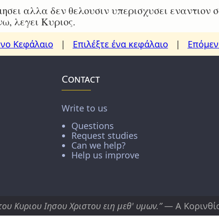
ησει αλλα δεν θελουσιν υπερισχυσει εναντιον σο
νω, λεγει Κυριος.
νο Κεφάλαιο
|
Επιλέξτε ένα κεφάλαιο
|
Επόμεν
Contact
Write to us
Questions
Request studies
Can we help?
Help us improve
του Κυριου Ιησου Χριστου ειη μεθ' υμων.”
— Α Κορινθίο