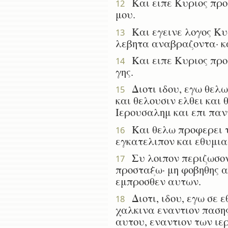
Και ειπε Κυριος προς
12
μου.
Και εγεινε λογος Κυρ
13
λεβητα αναβραζοντα· κα
Και ειπε Κυριος προς
14
γης.
Διοτι ιδου, εγω θελω
15
και θελουσιν ελθει και 
Ιερουσαλημ και επι παν
Και θελω προφερει τα
16
εγκατελιπον και εθυμια
Συ λοιπον περιζωσον 
17
προσταξω· μη φοβηθης 
εμπροσθεν αυτων.
Διοτι, ιδου, εγω σε ε
18
χαλκινα εναντιον πασης
αυτου, εναντιον των ιε