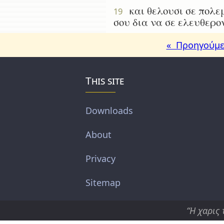
και θελουσι σε πολεμ
19
σου δια να σε ελευθερο
« Προηγούμε
This site
Downloads
About
Privacy
Sitemap
“Η χαρις 