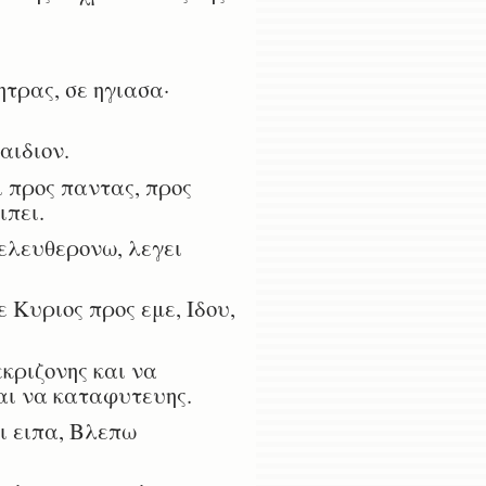
ητρας, σε ηγιασα·
αιδιον.
ι προς παντας, προς
ιπει.
ελευθερονω, λεγει
 Κυριος προς εμε, Ιδου,
εκριζονης και να
αι να καταφυτευης.
ι ειπα, Βλεπω