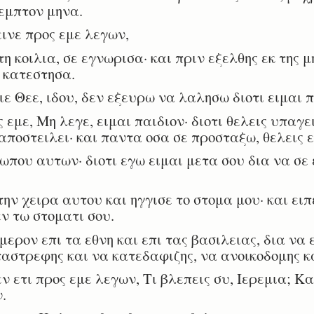
εμπτον μηνα.
ινε προς εμε λεγων,
κοιλια, σε εγνωρισα· και πριν εξελθης εκ της μ
ε κατεστησα.
ε Θεε, ιδου, δεν εξευρω να λαλησω διοτι ειμαι π
εμε, Μη λεγε, ειμαι παιδιον· διοτι θελεις υπαγε
αποστειλει· και παντα οσα σε προσταξω, θελεις ε
ου αυτων· διοτι εγω ειμαι μετα σου δια να σε 
ν χειρα αυτου και ηγγισε το στομα μου· και ειπε
ν τω στοματι σου.
ερον επι τα εθνη και επι τας βασιλειας, δια να 
αστρεφης και να κατεδαφιζης, να ανοικοδομης κ
 ετι προς εμε λεγων, Τι βλεπεις συ, Ιερεμια; Κα
.