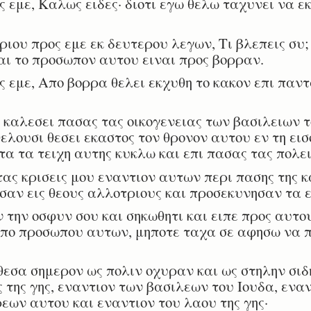
 εμε, Καλως ειδες· διοτι εγω θελω ταχυνει να 
ιου προς εμε εκ δευτερου λεγων, Τι βλεπεις συ;
ι το προσωπον αυτου ειναι προς βορραν.
 εμε, Απο βορρα θελει εκχυθη το κακον επι παντ
 καλεσει πασας τας οικογενειας των βασιλειων τ
θελουσι θεσει εκαστος τον θρονον αυτου εν τη ει
τα τα τειχη αυτης κυκλω και επι πασας τας πολει
ς κρισεις μου εναντιον αυτων περι πασης της κα
σαν εις θεους αλλοτριους και προσεκυνησαν τα 
την οσφυν σου και σηκωθητι και ειπε προς αυτο
απο προσωπου αυτων, μηποτε ταχα σε αφησω να π
θεσα σημερον ως πολιν οχυραν και ως στηλην σιδ
 της γης, εναντιον των βασιλεων του Ιουδα, ενα
ρεων αυτου και εναντιον του λαου της γης·