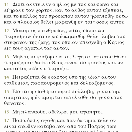
Διοτι ανετειλεν ο ηλιος με τον καυσωνα και
11
εξηρανε τον χορτον, και το ανθος αυτου εξεπεσε,
και το καλλος του προσωπου αυτου ηφανισθη· ουτω
και ο πλουσιος θελει μαρανθη εν ταις οδοις αυτου.
Μακαριος ο ανθρωπος, οστις υπομενει
12
πειρασμον· διοτι αφου δοκιμασθη, θελει λαβει τον
στεφανον της ζωης, τον οποιον υπεσχεθη ο Κυριος
εις τους αγαπωντας αυτον.
Μηδεις πειραζομενος ας λεγη οτι απο του Θεου
13
πειραζομαι· διοτι ο Θεος ειναι απειραστος κακων
και αυτος ουδενα πειραζει.
Πειραζεται δε εκαστος υπο της ιδιας αυτου
14
επιθυμιας, παρασυρομενος και δελεαζομενος.
Επειτα η επιθυμια αφου συλλαβη, γεννα την
15
αμαρτιαν, η δε αμαρτια εκτελεσθεισα γεννα τον
θανατον.
Μη πλανασθε, αδελφοι μου αγαπητοι.
16
Πασα δοσις αγαθη και παν δωρημα τελειον
17
ειναι ανωθεν καταβαινον απο του Πατρος των
φωτων, εις τον οποιον δεν υπαρχει αλλοιωσις η