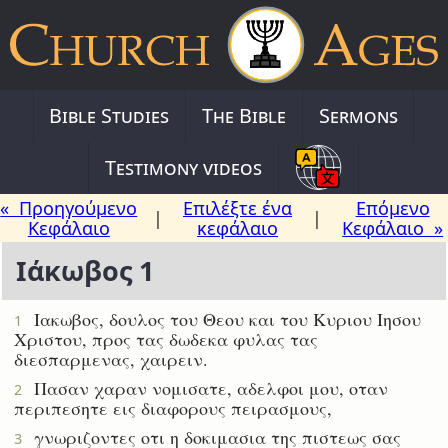
Bible Studies
The Bible
Sermons
Testimony videos
« Προηγούμενο
Επιλέξτε ένα
Επόμενο
|
|
Κεφάλαιο
κεφάλαιο
Κεφάλαιο »
Ιάκωβος 1
Ιακωβος, δουλος του Θεου και του Κυριου Ιησου
1
Χριστου, προς τας δωδεκα φυλας τας
διεσπαρμενας, χαιρειν.
Πασαν χαραν νομισατε, αδελφοι μου, οταν
2
περιπεσητε εις διαφορους πειρασμους,
γνωριζοντες οτι η δοκιμασια της πιστεως σας
3