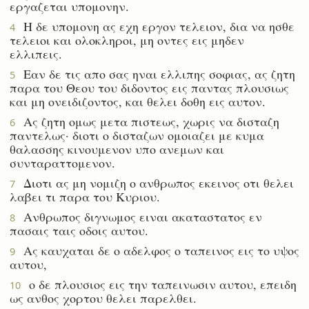
εργαζεται υπομονην.
Η δε υπομονη ας εχη εργον τελειον, δια να ησθε
4
τελειοι και ολοκληροι, μη οντες εις μηδεν
ελλιπεις.
Εαν δε τις απο σας ηναι ελλιπης σοφιας, ας ζητη
5
παρα του Θεου του διδοντος εις παντας πλουσιως
και μη ονειδιζοντος, και θελει δοθη εις αυτον.
Ας ζητη ομως μετα πιστεως, χωρις να δισταζη
6
παντελως· διοτι ο δισταζων ομοιαζει με κυμα
θαλασσης κινουμενον υπο ανεμων και
συνταραττομενον.
Διοτι ας μη νομιζη ο ανθρωπος εκεινος οτι θελει
7
λαβει τι παρα του Κυριου.
Ανθρωπος διγνωμος ειναι ακαταστατος εν
8
πασαις ταις οδοις αυτου.
Ας καυχαται δε ο αδελφος ο ταπεινος εις το υψος
9
αυτου,
ο δε πλουσιος εις την ταπεινωσιν αυτου, επειδη
10
ως ανθος χορτου θελει παρελθει.