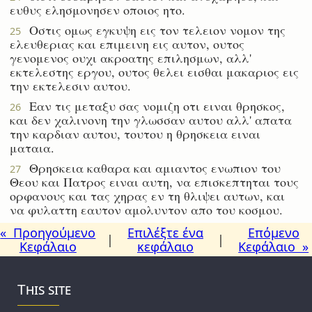
ευθυς ελησμονησεν οποιος ητο.
Οστις ομως εγκυψη εις τον τελειον νομον της
25
ελευθεριας και επιμεινη εις αυτον, ουτος
γενομενος ουχι ακροατης επιλησμων, αλλ'
εκτελεστης εργου, ουτος θελει εισθαι μακαριος εις
την εκτελεσιν αυτου.
Εαν τις μεταξυ σας νομιζη οτι ειναι θρησκος,
26
και δεν χαλινονη την γλωσσαν αυτου αλλ' απατα
την καρδιαν αυτου, τουτου η θρησκεια ειναι
ματαια.
Θρησκεια καθαρα και αμιαντος ενωπιον του
27
Θεου και Πατρος ειναι αυτη, να επισκεπτηται τους
ορφανους και τας χηρας εν τη θλιψει αυτων, και
να φυλαττη εαυτον αμολυντον απο του κοσμου.
« Προηγούμενο
Επιλέξτε ένα
Επόμενο
|
|
Κεφάλαιο
κεφάλαιο
Κεφάλαιο »
This site