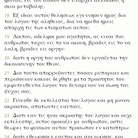
σκια μεταβολης.
Εξ ιδιας αυτου θελησεως εγεννησεν ημας δια
18
του λογου της αληθειας, δια να ημεθα ημεις
απαρχη τις των κτισματων αυτου.
Λοιπον, αδελφοι μου αγαπητοι, ας ειναι πας
19
ανθρωπος ταχυς εις το να ακουη, βραδυς εις το να
λαλη, βραδυς εις οργην·
διοτι η οργη του ανθρωπου δεν εργαζεται την
20
δικαιοσυνην του Θεου.
Δια τουτο απορριψαντες πασαν ρυπαριαν και
21
περισσειαν κακιας δεχθητε μετα πραοτητος τον
εμφυτευθεντα λογον τον δυναμενον να σωση τας
ψυχας σας.
Γινεσθε δε εκτελεσται του λογου και μη μονον
22
ακροαται, απατωντες εαυτους.
Διοτι εαν τις ηναι ακροατης του λογου και ουχι
23
εκτελεστης, ουτος ομοιαζει με ανθρωπον, οστις
θεωρει το φυσικον αυτου προσωπον εν κατοπτρω·
διοτι εθεωρησεν εαυτον και ανεχωρησε, και
24