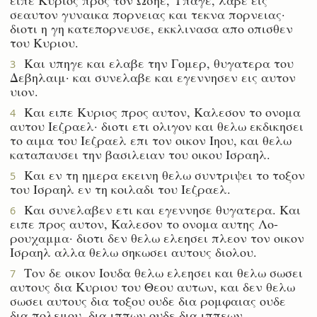
σεαυτον γυναικα πορνειας και τεκνα πορνειας·
διοτι η γη κατεπορνευσε, εκκλινασα απο οπισθεν
του Κυριου.
Και υπηγε και ελαβε την Γομερ, θυγατερα του
3
Δεβηλαιμ· και συνελαβε και εγεννησεν εις αυτον
υιον.
Και ειπε Κυριος προς αυτον, Καλεσον το ονομα
4
αυτου Ιεζραελ· διοτι ετι ολιγον και θελω εκδικησει
το αιμα του Ιεζραελ επι τον οικον Ιηου, και θελω
καταπαυσει την βασιλειαν του οικου Ισραηλ.
Και εν τη ημερα εκεινη θελω συντριψει το τοξον
5
του Ισραηλ εν τη κοιλαδι του Ιεζραελ.
Και συνελαβεν ετι και εγεννησε θυγατερα. Και
6
ειπε προς αυτον, Καλεσον το ονομα αυτης Λο-
ρουχαμμα· διοτι δεν θελω ελεησει πλεον τον οικον
Ισραηλ αλλα θελω σηκωσει αυτους διολου.
Τον δε οικον Ιουδα θελω ελεησει και θελω σωσει
7
αυτους δια Κυριου του Θεου αυτων, και δεν θελω
σωσει αυτους δια τοξου ουδε δια ρομφαιας ουδε
δια πολεμου, δια ιππων ουδε δια ιππεων.