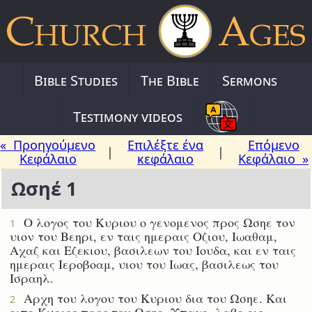
Bible Studies
The Bible
Sermons
Testimony videos
« Προηγούμενο
Επιλέξτε ένα
Επόμενο
|
|
Κεφάλαιο
κεφάλαιο
Κεφάλαιο »
Ωσηέ 1
Ο λογος του Κυριου ο γενομενος προς Ωσηε τον
1
υιον του Βεηρι, εν ταις ημεραις Οζιου, Ιωαθαμ,
Αχαζ και Εζεκιου, βασιλεων του Ιουδα, και εν ταις
ημεραις Ιεροβοαμ, υιου του Ιωας, βασιλεως του
Ισραηλ.
Αρχη του λογου του Κυριου δια του Ωσηε. Και
2
ειπε Κυριος προς τον Ωσηε, Υπαγε, λαβε εις