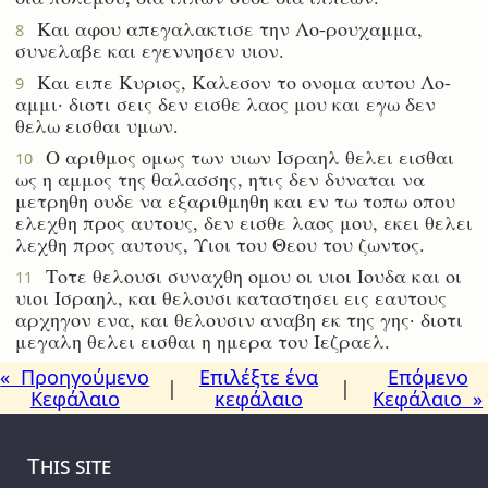
Και αφου απεγαλακτισε την Λο-ρουχαμμα,
8
συνελαβε και εγεννησεν υιον.
Και ειπε Κυριος, Καλεσον το ονομα αυτου Λο-
9
αμμι· διοτι σεις δεν εισθε λαος μου και εγω δεν
θελω εισθαι υμων.
Ο αριθμος ομως των υιων Ισραηλ θελει εισθαι
10
ως η αμμος της θαλασσης, ητις δεν δυναται να
μετρηθη ουδε να εξαριθμηθη και εν τω τοπω οπου
ελεχθη προς αυτους, δεν εισθε λαος μου, εκει θελει
λεχθη προς αυτους, Υιοι του Θεου του ζωντος.
Τοτε θελουσι συναχθη ομου οι υιοι Ιουδα και οι
11
υιοι Ισραηλ, και θελουσι καταστησει εις εαυτους
αρχηγον ενα, και θελουσιν αναβη εκ της γης· διοτι
μεγαλη θελει εισθαι η ημερα του Ιεζραελ.
« Προηγούμενο
Επιλέξτε ένα
Επόμενο
|
|
Κεφάλαιο
κεφάλαιο
Κεφάλαιο »
This site