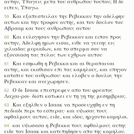
αυτην, Υπαγεις μετα του ανθρωπου τουτου; Η δε
ειπεν, Υπαγω.
Και εξαπεστειλαν την Ρεβεκκαν την αδελφην
59
αυτων και την τροφον αυτης, και τον δουλον του
Αβρααμ και τους ανθρωπους αυτου
Και ευλογησαν την Ρεβεκκαν και ειπον προς
60
αυτην, Αδελφη ημων εισαι, ειθε να γεινης εις
χιλιαδας μυριαδων, και το σπερμα σου να
εξουσιαση τας πυλας των εχθρων αυτου
Και εσηκωθη η Ρεβεκκα και αι θεραπαιναι
61
αυτης, και εκαθισαν επι τας καμηλους, και υπηγον
κατοπιν του ανθρωπου· και ελαβεν ο δουλος την
Ρεβεκκαν και ανεχωρησεν.
Ο δε Ισαακ επεστρεφεν απο του φρεατος
62
Λαχαι-ροι· διοτι κατωκει εν τη γη της μεσημβριας.
Και εξηλθεν ο Ισαακ να προσευχηθη εν τη
63
πεδιαδι περι το εσπερας· και υψωσας τους
οφθαλμους αυτου, ειδε, και ιδου, ηρχοντο καμηλοι.
και υψωσασα η Ρεβεκκα τους οφθαλμους αυτης
64
ειδε τον Ισαακ και κατεπηδησεν απο της καμηλου.