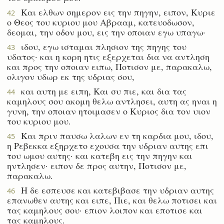
Και ελθων σημερον εις την πηγην, ειπον, Κυριε
42
ο Θεος του κυριου μου Αβρααμ, κατευοδωσον,
δεομαι, την οδον μου, εις την οποιαν εγω υπαγω·
ιδου, εγω ισταμαι πλησιον της πηγης του
43
υδατος· και η κορη ητις εξερχεται δια να αντληση
και προς την οποιαν ειπω, Ποτισον με, παρακαλω,
ολιγον υδωρ εκ της υδριας σου,
και αυτη με ειπη, Και συ πιε, και δια τας
44
καμηλους σου ακομη θελω αντλησει, αυτη ας ηναι η
γυνη, την οποιαν ητοιμασεν ο Κυριος δια τον υιον
του κυριου μου.
Και πριν παυσω λαλων εν τη καρδια μου, ιδου,
45
η Ρεβεκκα εξηρχετο εχουσα την υδριαν αυτης επι
του ωμου αυτης· και κατεβη εις την πηγην και
ηντλησεν· ειπον δε προς αυτην, Ποτισον με,
παρακαλω.
Η δε εσπευσε και κατεβιβασε την υδριαν αυτης
46
επανωθεν αυτης και ειπε, Πιε, και θελω ποτισει και
τας καμηλους σου· επιον λοιπον και εποτισε και
τας καμηλους.