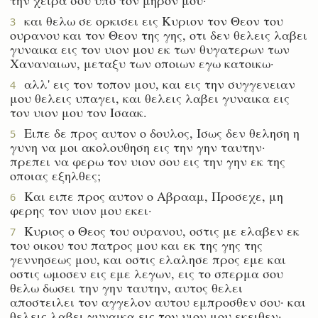
και θελω σε ορκισει εις Κυριον τον Θεον του
3
ουρανου και τον Θεον της γης, οτι δεν θελεις λαβει
γυναικα εις τον υιον μου εκ των θυγατερων των
Χαναναιων, μεταξυ των οποιων εγω κατοικω·
αλλ' εις τον τοπον μου, και εις την συγγενειαν
4
μου θελεις υπαγει, και θελεις λαβει γυναικα εις
τον υιον μου τον Ισαακ.
Ειπε δε προς αυτον ο δουλος, Ισως δεν θεληση η
5
γυνη να μοι ακολουθηση εις την γην ταυτην·
πρεπει να φερω τον υιον σου εις την γην εκ της
οποιας εξηλθες;
Και ειπε προς αυτον ο Αβρααμ, Προσεχε, μη
6
φερης τον υιον μου εκει·
Κυριος ο Θεος του ουρανου, οστις με ελαβεν εκ
7
του οικου του πατρος μου και εκ της γης της
γεννησεως μου, και οστις ελαλησε προς εμε και
οστις ωμοσεν εις εμε λεγων, εις το σπερμα σου
θελω δωσει την γην ταυτην, αυτος θελει
αποστειλει τον αγγελον αυτου εμπροσθεν σου· και
θελεις λαβει γυναικα εις τον υιον μου εκειθεν·