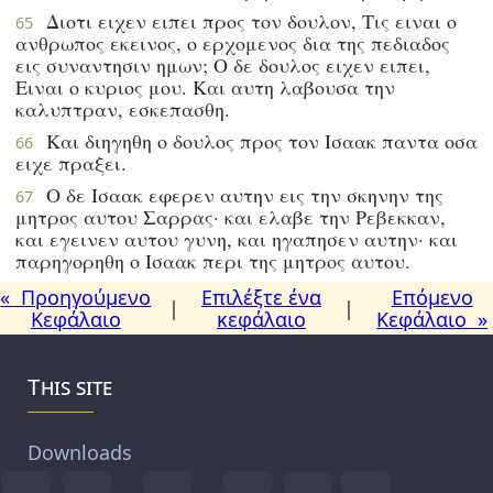
Διοτι ειχεν ειπει προς τον δουλον, Τις ειναι ο
65
ανθρωπος εκεινος, ο ερχομενος δια της πεδιαδος
εις συναντησιν ημων; Ο δε δουλος ειχεν ειπει,
Ειναι ο κυριος μου. Και αυτη λαβουσα την
καλυπτραν, εσκεπασθη.
Και διηγηθη ο δουλος προς τον Ισαακ παντα οσα
66
ειχε πραξει.
Ο δε Ισαακ εφερεν αυτην εις την σκηνην της
67
μητρος αυτου Σαρρας· και ελαβε την Ρεβεκκαν,
και εγεινεν αυτου γυνη, και ηγαπησεν αυτην· και
παρηγορηθη ο Ισαακ περι της μητρος αυτου.
« Προηγούμενο
Επιλέξτε ένα
Επόμενο
|
|
Κεφάλαιο
κεφάλαιο
Κεφάλαιο »
This site
Downloads