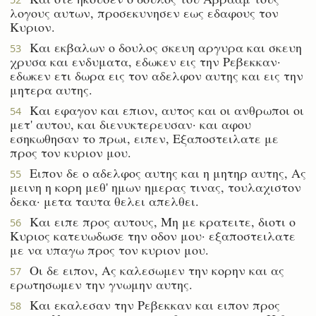
λογους αυτων, προσεκυνησεν εως εδαφους τον
Κυριον.
Και εκβαλων ο δουλος σκευη αργυρα και σκευη
53
χρυσα και ενδυματα, εδωκεν εις την Ρεβεκκαν·
εδωκεν ετι δωρα εις τον αδελφον αυτης και εις την
μητερα αυτης.
Και εφαγον και επιον, αυτος και οι ανθρωποι οι
54
μετ' αυτου, και διενυκτερευσαν· και αφου
εσηκωθησαν το πρωι, ειπεν, Εξαποστειλατε με
προς τον κυριον μου.
Ειπον δε ο αδελφος αυτης και η μητηρ αυτης, Ας
55
μεινη η κορη μεθ' ημων ημερας τινας, τουλαχιστον
δεκα· μετα ταυτα θελει απελθει.
Και ειπε προς αυτους, Μη με κρατειτε, διοτι ο
56
Κυριος κατευωδωσε την οδον μου· εξαποστειλατε
με να υπαγω προς τον κυριον μου.
Οι δε ειπον, Ας καλεσωμεν την κορην και ας
57
ερωτησωμεν την γνωμην αυτης.
Και εκαλεσαν την Ρεβεκκαν και ειπον προς
58