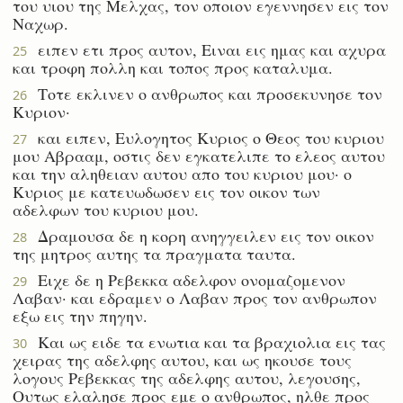
του υιου της Μελχας, τον οποιον εγεννησεν εις τον
Ναχωρ.
ειπεν ετι προς αυτον, Ειναι εις ημας και αχυρα
25
και τροφη πολλη και τοπος προς καταλυμα.
Τοτε εκλινεν ο ανθρωπος και προσεκυνησε τον
26
Κυριον·
και ειπεν, Ευλογητος Κυριος ο Θεος του κυριου
27
μου Αβρααμ, οστις δεν εγκατελιπε το ελεος αυτου
και την αληθειαν αυτου απο του κυριου μου· ο
Κυριος με κατευωδωσεν εις τον οικον των
αδελφων του κυριου μου.
Δραμουσα δε η κορη ανηγγειλεν εις τον οικον
28
της μητρος αυτης τα πραγματα ταυτα.
Ειχε δε η Ρεβεκκα αδελφον ονομαζομενον
29
Λαβαν· και εδραμεν ο Λαβαν προς τον ανθρωπον
εξω εις την πηγην.
Και ως ειδε τα ενωτια και τα βραχιολια εις τας
30
χειρας της αδελφης αυτου, και ως ηκουσε τους
λογους Ρεβεκκας της αδελφης αυτου, λεγουσης,
Ουτως ελαλησε προς εμε ο ανθρωπος, ηλθε προς