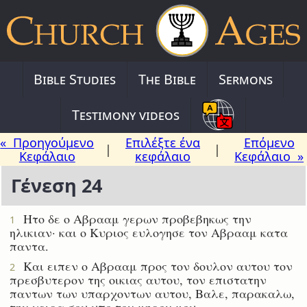
Bible Studies
The Bible
Sermons
Testimony videos
« Προηγούμενο
Επιλέξτε ένα
Επόμενο
|
|
Κεφάλαιο
κεφάλαιο
Κεφάλαιο »
Γένεση 24
Ητο δε ο Αβρααμ γερων προβεβηκως την
1
ηλικιαν· και ο Κυριος ευλογησε τον Αβρααμ κατα
παντα.
Και ειπεν ο Αβρααμ προς τον δουλον αυτου τον
2
πρεσβυτερον της οικιας αυτου, τον επιστατην
παντων των υπαρχοντων αυτου, Βαλε, παρακαλω,
την χειρα σου υπο τον μηρον μου·