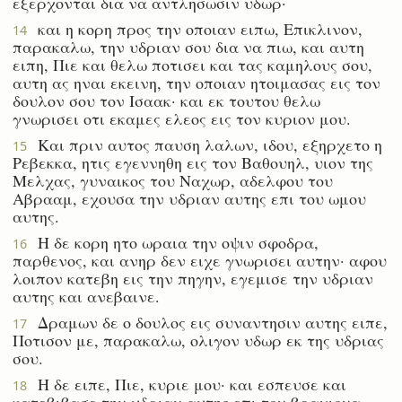
εξερχονται δια να αντλησωσιν υδωρ·
και η κορη προς την οποιαν ειπω, Επικλινον,
14
παρακαλω, την υδριαν σου δια να πιω, και αυτη
ειπη, Πιε και θελω ποτισει και τας καμηλους σου,
αυτη ας ηναι εκεινη, την οποιαν ητοιμασας εις τον
δουλον σου τον Ισαακ· και εκ τουτου θελω
γνωρισει οτι εκαμες ελεος εις τον κυριον μου.
Και πριν αυτος παυση λαλων, ιδου, εξηρχετο η
15
Ρεβεκκα, ητις εγεννηθη εις τον Βαθουηλ, υιον της
Μελχας, γυναικος του Ναχωρ, αδελφου του
Αβρααμ, εχουσα την υδριαν αυτης επι του ωμου
αυτης.
Η δε κορη ητο ωραια την οψιν σφοδρα,
16
παρθενος, και ανηρ δεν ειχε γνωρισει αυτην· αφου
λοιπον κατεβη εις την πηγην, εγεμισε την υδριαν
αυτης και ανεβαινε.
Δραμων δε ο δουλος εις συναντησιν αυτης ειπε,
17
Ποτισον με, παρακαλω, ολιγον υδωρ εκ της υδριας
σου.
Η δε ειπε, Πιε, κυριε μου· και εσπευσε και
18
κατεβιβασε την υδριαν αυτης επι τον βραχιονα