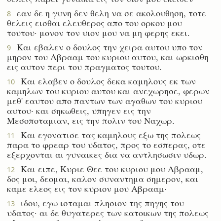
εαν δε η γυνη δεν θελη να σε ακολουθηση, τοτε
8
θελεις εισθαι ελευθερος απο του ορκου μου
τουτου· μονον τον υιον μου να μη φερης εκει.
Και εβαλεν ο δουλος την χειρα αυτου υπο τον
9
μηρον του Αβρααμ του κυριου αυτου, και ωρκισθη
εις αυτον περι του πραγματος τουτου.
Και ελαβεν ο δουλος δεκα καμηλους εκ των
10
καμηλων του κυριου αυτου και ανεχωρησε, φερων
μεθ' εαυτου απο παντων των αγαθων του κυριου
αυτου· και σηκωθεις, υπηγεν εις την
Μεσοποταμιαν, εις την πολιν του Ναχωρ.
Και εγονατισε τας καμηλους εξω της πολεως
11
παρα το φρεαρ του υδατος, προς το εσπερας, οτε
εξερχονται αι γυναικες δια να αντλησωσιν υδωρ.
Και ειπε, Κυριε Θεε του κυριου μου Αβρααμ,
12
δος μοι, δεομαι, καλον συναντημα σημερον, και
καμε ελεος εις τον κυριον μου Αβρααμ·
ιδου, εγω ισταμαι πλησιον της πηγης του
13
υδατος· αι δε θυγατερες των κατοικων της πολεως