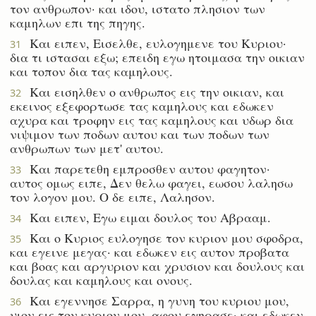
τον ανθρωπον· και ιδου, ιστατο πλησιον των
καμηλων επι της πηγης.
Και ειπεν, Εισελθε, ευλογημενε του Κυριου·
31
δια τι ιστασαι εξω; επειδη εγω ητοιμασα την οικιαν
και τοπον δια τας καμηλους.
Και εισηλθεν ο ανθρωπος εις την οικιαν, και
32
εκεινος εξεφορτωσε τας καμηλους και εδωκεν
αχυρα και τροφην εις τας καμηλους και υδωρ δια
νιψιμον των ποδων αυτου και των ποδων των
ανθρωπων των μετ' αυτου.
Και παρετεθη εμπροσθεν αυτου φαγητον·
33
αυτος ομως ειπε, Δεν θελω φαγει, εωσου λαλησω
τον λογον μου. Ο δε ειπε, Λαλησον.
Και ειπεν, Εγω ειμαι δουλος του Αβρααμ.
34
Και ο Κυριος ευλογησε τον κυριον μου σφοδρα,
35
και εγεινε μεγας· και εδωκεν εις αυτον προβατα
και βοας και αργυριον και χρυσιον και δουλους και
δουλας και καμηλους και ονους.
Και εγεννησε Σαρρα, η γυνη του κυριου μου,
36
υιον εις τον κυριον μου, αφου εγηρασε· και εδωκεν