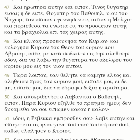
Και ηρωτησα αυτην και ειπον, Τινος θυγατηρ
47
εισαι; η δε ειπε, Θυγατηρ του Βαθουηλ, υιου του
Ναχωρ, τον οποιον εγεννησεν εις αυτον η Μελχα·
και περιεθεσα τα ενωτια εις το προσωπον αυτης
και τα βραχιολια επι τας χειρας αυτης.
Και κλινας προσεκυνησα τον Κυριον· και
48
ευλογησα Κυριον τον Θεον του κυριον μου
Αβρααμ, οστις με κατευωδωσεν εις την αληθινην
οδον, δια να λαβω την θυγατερα του αδελφου του
κυριου μου εις τον υιον αυτου.
Τωρα λοιπον, εαν θελητε να καμητε ελεος και
49
αληθειαν προς τον κυριον μου, ειπατε μοι, ει δε
μη, ειπατε μοι, δια να στραφω δεξια η αριστερα.
Και αποκριθεντες ο Λαβαν και ο Βαθουηλ,
50
ειπον, Παρα Κυριου εξηλθε το πραγμα· ημεις δεν
δυναμεθα να σοι ειπωμεν κακον η καλον·
ιδου, η Ρεβεκκα εμπροσθεν σου· λαβε αυτην και
51
υπαγε· και ας ηναι γυνη του υιου του κυριου σου,
καθως ελαλησεν ο Κυριος.
Και οτε ηκουσεν ο δουλος του Αβρααμ τους
52