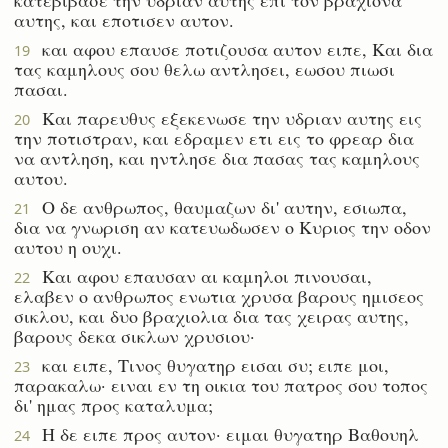
αυτης, και εποτισεν αυτον.
και αφου επαυσε ποτιζουσα αυτον ειπε, Και δια
19
τας καμηλους σου θελω αντλησει, εωσου πιωσι
πασαι.
Και παρευθυς εξεκενωσε την υδριαν αυτης εις
20
την ποτιστραν, και εδραμεν ετι εις το φρεαρ δια
να αντληση, και ηντλησε δια πασας τας καμηλους
αυτου.
Ο δε ανθρωπος, θαυμαζων δι' αυτην, εσιωπα,
21
δια να γνωριση αν κατευωδωσεν ο Κυριος την οδον
αυτου η ουχι.
Και αφου επαυσαν αι καμηλοι πινουσαι,
22
ελαβεν ο ανθρωπος ενωτια χρυσα βαρους ημισεος
σικλου, και δυο βραχιολια δια τας χειρας αυτης,
βαρους δεκα σικλων χρυσιου·
και ειπε, Τινος θυγατηρ εισαι συ; ειπε μοι,
23
παρακαλω· ειναι εν τη οικια του πατρος σου τοπος
δι' ημας προς καταλυμα;
Η δε ειπε προς αυτον· ειμαι θυγατηρ Βαθουηλ
24