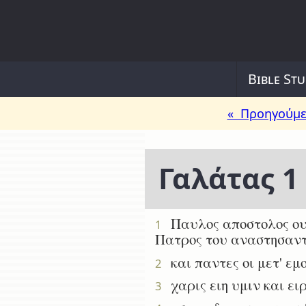
Bible Stu
« Προηγούμε
Γαλάτας 1
Παυλος αποστολος ουχ
1
Πατρος του αναστησαντ
και παντες οι μετ' εμ
2
χαρις ειη υμιν και ει
3