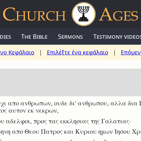
dies
The Bible
Sermons
Testimony video
νο Κεφάλαιο
|
Επιλέξτε ένα κεφάλαιο
|
Επόμεν
ι απο ανθρωπων, ουδε δι' ανθρωπου, αλλα δια Ι
ος αυτον εκ νεκρων,
ου αδελφοι, προς τας εκκλησιας της Γαλατιας·
ρηνη απο Θεου Πατρος και Κυριου ημων Ιησου Χρ