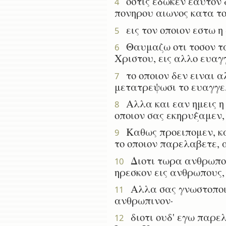
οστις εδωκεν εαυτον δ
4
πονηρου αιωνος κατα το
εις τον οποιον εστω η
5
Θαυμαζω οτι τοσον ταχ
6
Χριστου, εις αλλο ευαγ
το οποιον δεν ειναι αλ
7
μετατρεψωσι το ευαγγε
Αλλα και εαν ημεις η 
8
οποιον σας εκηρυξαμεν,
Καθως προειπομεν, και
9
το οποιον παρελαβετε, 
Διοτι τωρα ανθρωπους
10
ηρεσκον εις ανθρωπους,
Αλλα σας γνωστοποιω,
11
ανθρωπινον·
διοτι ουδ' εγω παρε
12