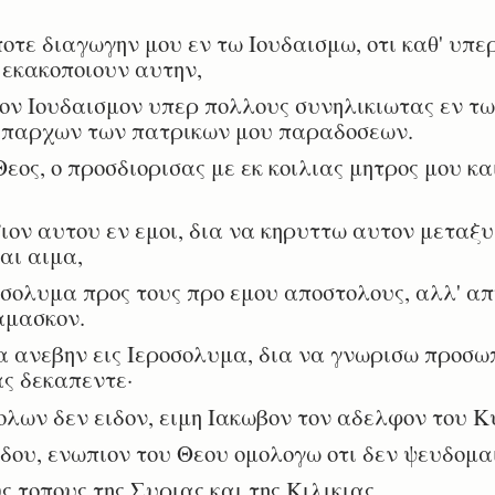
οτε διαγωγην μου εν τω Ιουδαισμω, οτι καθ' υπε
 εκακοποιουν αυτην,
ον Ιουδαισμον υπερ πολλους συνηλικιωτας εν τω 
υπαρχων των πατρικων μου παραδοσεων.
ος, ο προσδιορισας με εκ κοιλιας μητρος μου κα
ν αυτου εν εμοι, δια να κηρυττω αυτον μεταξυ 
αι αιμα,
σολυμα προς τους προ εμου αποστολους, αλλ' απ
αμασκον.
 ανεβην εις Ιεροσολυμα, δια να γνωρισω προσωπ
ς δεκαπεντε·
ων δεν ειδον, ειμη Ιακωβον τον αδελφον του Κ
ου, ενωπιον του Θεου ομολογω οτι δεν ψευδομαι
 τοπους της Συριας και της Κιλικιας.