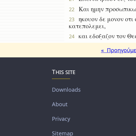
Και ημην προσωπικως 
22
ηκουον δε μονον οτι ο
23
κατεπολεμει,
και εδοξαζον τον Θεον
24
« Προηγούμε
This site
Downloads
About
Privacy
Sitemap