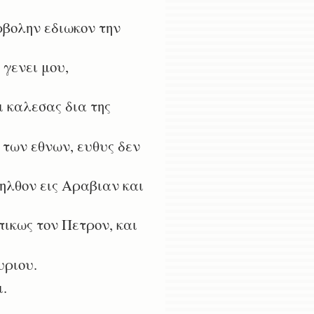
ρβολην εδιωκον την
γενει μου,
ι καλεσας δια της
των εθνων, ευθυς δεν
ηλθον εις Αραβιαν και
ικως τον Πετρον, και
υριου.
.