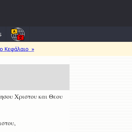
s
ο Κεφάλαιο »
ησου Χριστου και Θεου
ιστου,