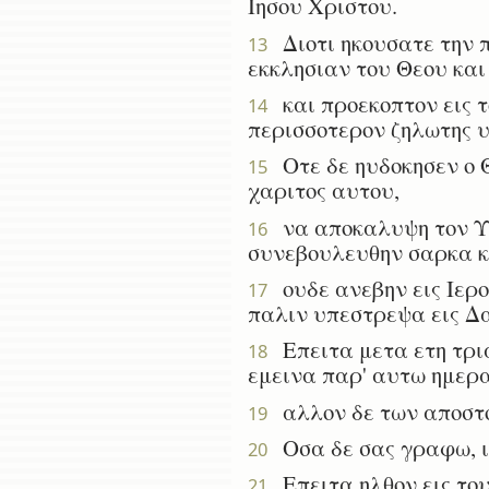
Ιησου Χριστου.
Διοτι ηκουσατε την π
13
εκκλησιαν του Θεου και
και προεκοπτον εις τ
14
περισσοτερον ζηλωτης 
Οτε δε ηυδοκησεν ο Θε
15
χαριτος αυτου,
να αποκαλυψη τον Υιο
16
συνεβουλευθην σαρκα κ
ουδε ανεβην εις Ιερο
17
παλιν υπεστρεψα εις Δ
Επειτα μετα ετη τρια
18
εμεινα παρ' αυτω ημερα
αλλον δε των αποστολ
19
Οσα δε σας γραφω, ιδ
20
Επειτα ηλθον εις τους
21