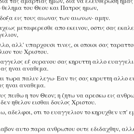
ια τας αμαρτιας ημων, δια να ελευθερωση ημας
 θελημα του Θεου και Πατρος ημων,
 δοξα εις τους αιωνας των αιωνων· αμην.
εως μεταφερεσθε απο εκεινου, οστις σας εκαλεσ
γελιον,
λο, αλλ' υπαρχουσι τινες, οι οποιοι σας ταραττο
λιον του Χριστου.
αγγελος εξ ουρανου σας κηρυττη αλλο ευαγγελιο
 ας ηναι αναθεμα.
 τωρα παλιν λεγω· Εαν τις σας κηρυττη αλλο ε
ας ηναι αναθεμα.
 πειθω η τον Θεον; η ζητω να αρεσκω εις ανθρω
 δεν ηθελον εισθαι δουλος Χριστου.
 αδελφοι, οτι το ευαγγελιον το κηρυχθεν υπ' εμ
λαβον αυτο παρα ανθρωπου ουτε εδιδαχθην, αλλ