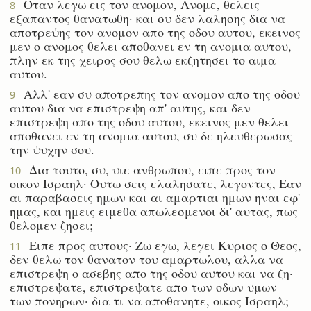
Οταν λεγω εις τον ανομον, Ανομε, θελεις
8
εξαπαντος θανατωθη· και συ δεν λαλησης δια να
αποτρεψης τον ανομον απο της οδου αυτου, εκεινος
μεν ο ανομος θελει αποθανει εν τη ανομια αυτου,
πλην εκ της χειρος σου θελω εκζητησει το αιμα
αυτου.
Αλλ' εαν συ αποτρεπης τον ανομον απο της οδου
9
αυτου δια να επιστρεψη απ' αυτης, και δεν
επιστρεψη απο της οδου αυτου, εκεινος μεν θελει
αποθανει εν τη ανομια αυτου, συ δε ηλευθερωσας
την ψυχην σου.
Δια τουτο, συ, υιε ανθρωπου, ειπε προς τον
10
οικον Ισραηλ· Ουτω σεις ελαλησατε, λεγοντες, Εαν
αι παραβασεις ημων και αι αμαρτιαι ημων ηναι εφ'
ημας, και ημεις ειμεθα απωλεσμενοι δι' αυτας, πως
θελομεν ζησει;
Ειπε προς αυτους· Ζω εγω, λεγει Κυριος ο Θεος,
11
δεν θελω τον θανατον του αμαρτωλου, αλλα να
επιστρεψη ο ασεβης απο της οδου αυτου και να ζη·
επιστρεψατε, επιστρεψατε απο των οδων υμων
των πονηρων· δια τι να αποθανητε, οικος Ισραηλ;