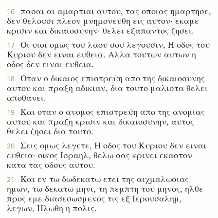
πασαι αι αμαρτιαι αυτου, τας οποιας ημαρτησε,
16
δεν θελουσι πλεον μνημονευθη εις αυτον· εκαμε
κρισιν και δικαιοσυνην· θελει εξαπαντος ζησει.
Οι υιοι ομως του λαου σου λεγουσιν, Η οδος του
17
Κυριου δεν ειναι ευθεια. Αλλα τουτων αυτων η
οδος δεν ειναι ευθεια.
Οταν ο δικαιος επιστρεψη απο της δικαιοσυνης
18
αυτου και πραξη αδικιαν, δια τουτο μαλιστα θελει
αποθανει.
Και οταν ο ανομος επιστρεψη απο της ανομιας
19
αυτου και πραξη κρισιν και δικαιοσυνην, αυτος
θελει ζησει δια τουτο.
Σεις ομως λεγετε, Η οδος του Κυριου δεν ειναι
20
ευθεια· οικος Ισραηλ, θελω σας κρινει εκαστον
κατα τας οδους αυτου.
Και εν τω δωδεκατω ετει της αιχμαλωσιας
21
ημων, τω δεκατω μηνι, τη πεμπτη του μηνος, ηλθε
προς εμε διασεσωσμενος τις εξ Ιερουσαλημ,
λεγων, Ηλωθη η πολις.