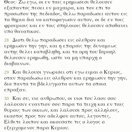
Θεος· Ζω εγω, οι εν ταις ερημωσεσι θελουσιν
εξαπαντος πεσει εν μαχαιρα, και τον επι το
προσωπον της πεδιαδος, θελω παραδωσει αυτον εις
τα θηρια δια να καταφαγωσιν αυτον, οι δε εν τοις
φρουριοις και εν τοις σπηλαιοις θελουσιν αποθανει
υπο θανατικου.
Διοτι θελω παραδωσει εις ολεθρον και
28
ερημωσιν την γην, και η επαρσις της δυναμεως
αυτης θελει καταβληθη, και τα ορη του Ισραηλ
θελουσιν ερημωθη, ωστε να μη υπαρχη ο
διαβαινων.
Και θελουσι γνωρισει οτι εγω ειμαι ο Κυριος,
29
οταν παραδωσω εις ολεθρον και ερημωσιν την γην,
δια παντα τα βδελυγματα αυτων τα οποια
επραξαν.
Και συ, υιε ανθρωπου, οι υιοι του λαου σου
30
λαλουσιν εναντιον σου παρα τα τειχη και εν ταις
θυραις των οικιων, και λαλουσι προς αλληλους,
εκαστος προς τον αδελφον αυτου, λεγοντες,
Ελθετε λοιπον και ακουσατε τις ο λογος ο
εξερχομενος παρα Κυριου.