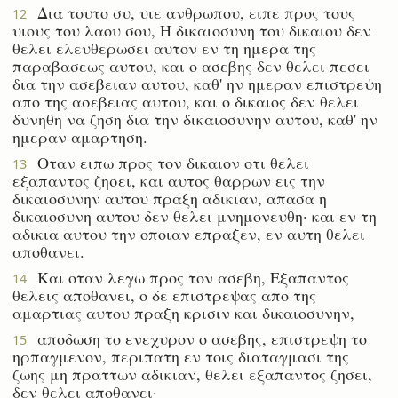
Δια τουτο συ, υιε ανθρωπου, ειπε προς τους
12
υιους του λαου σου, Η δικαιοσυνη του δικαιου δεν
θελει ελευθερωσει αυτον εν τη ημερα της
παραβασεως αυτου, και ο ασεβης δεν θελει πεσει
δια την ασεβειαν αυτου, καθ' ην ημεραν επιστρεψη
απο της ασεβειας αυτου, και ο δικαιος δεν θελει
δυνηθη να ζηση δια την δικαιοσυνην αυτου, καθ' ην
ημεραν αμαρτηση.
Οταν ειπω προς τον δικαιον οτι θελει
13
εξαπαντος ζησει, και αυτος θαρρων εις την
δικαιοσυνην αυτου πραξη αδικιαν, απασα η
δικαιοσυνη αυτου δεν θελει μνημονευθη· και εν τη
αδικια αυτου την οποιαν επραξεν, εν αυτη θελει
αποθανει.
Και οταν λεγω προς τον ασεβη, Εξαπαντος
14
θελεις αποθανει, ο δε επιστρεψας απο της
αμαρτιας αυτου πραξη κρισιν και δικαιοσυνην,
αποδωση το ενεχυρον ο ασεβης, επιστρεψη το
15
ηρπαγμενον, περιπατη εν τοις διαταγμασι της
ζωης μη πραττων αδικιαν, θελει εξαπαντος ζησει,
δεν θελει αποθανει·