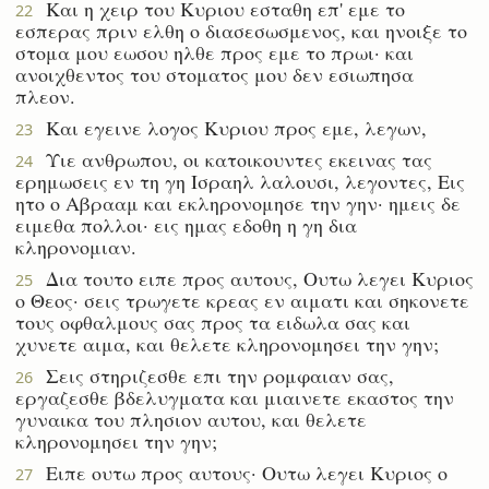
Και η χειρ του Κυριου εσταθη επ' εμε το
22
εσπερας πριν ελθη ο διασεσωσμενος, και ηνοιξε το
στομα μου εωσου ηλθε προς εμε το πρωι· και
ανοιχθεντος του στοματος μου δεν εσιωπησα
πλεον.
Και εγεινε λογος Κυριου προς εμε, λεγων,
23
Υιε ανθρωπου, οι κατοικουντες εκεινας τας
24
ερημωσεις εν τη γη Ισραηλ λαλουσι, λεγοντες, Εις
ητο ο Αβρααμ και εκληρονομησε την γην· ημεις δε
ειμεθα πολλοι· εις ημας εδοθη η γη δια
κληρονομιαν.
Δια τουτο ειπε προς αυτους, Ουτω λεγει Κυριος
25
ο Θεος· σεις τρωγετε κρεας εν αιματι και σηκονετε
τους οφθαλμους σας προς τα ειδωλα σας και
χυνετε αιμα, και θελετε κληρονομησει την γην;
Σεις στηριζεσθε επι την ρομφαιαν σας,
26
εργαζεσθε βδελυγματα και μιαινετε εκαστος την
γυναικα του πλησιον αυτου, και θελετε
κληρονομησει την γην;
Ειπε ουτω προς αυτους· Ουτω λεγει Κυριος ο
27