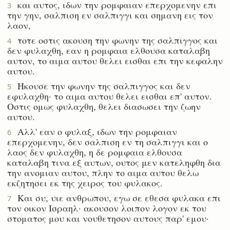
και αυτος, ιδων την ρομφαιαν επερχομενην επι
3
την γην, σαλπιση εν σαλπιγγι και σημανη εις τον
λαον,
τοτε οστις ακουση την φωνην της σαλπιγγος και
4
δεν φυλαχθη, εαν η ρομφαια ελθουσα καταλαβη
αυτον, το αιμα αυτου θελει εισθαι επι την κεφαλην
αυτου.
Ηκουσε την φωνην της σαλπιγγος και δεν
5
εφυλαχθη· το αιμα αυτου θελει εισθαι επ' αυτον.
Οστις ομως φυλαχθη, θελει διασωσει την ζωην
αυτου.
Αλλ' εαν ο φυλαξ, ιδων την ρομφαιαν
6
επερχομενην, δεν σαλπιση εν τη σαλπιγγι και ο
λαος δεν φυλαχθη, η δε ρομφαια ελθουσα
καταλαβη τινα εξ αυτων, ουτος μεν κατεληφθη δια
την ανομιαν αυτου, πλην το αιμα αυτου θελω
εκζητησει εκ της χειρος του φυλακος.
Και συ, υιε ανθρωπου, εγω σε εθεσα φυλακα επι
7
τον οικον Ισραηλ· ακουσον λοιπον λογον εκ του
στοματος μου και νουθετησον αυτους παρ' εμου·