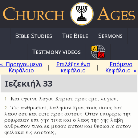
Bible Studies
The Bible
Sermons
Testimony videos
« Προηγούμενο
Επιλέξτε ένα
Επόμενο
|
|
Κεφάλαιο
κεφάλαιο
Κεφάλαιο »
Ιεζεκιήλ 33
Και εγεινε λογος Κυριου προς εμε, λεγων,
1
Υιε ανθρωπου, λαλησον προς τους υιους του
2
λαου σου και ειπε προς αυτους· Οταν επιφερω την
ρομφαιαν επι γην τινα και ο λαος της γης λαβη
ανθρωπον τινα εκ μεσου αυτου και θεσωσιν αυτον
φυλακα εις εαυτους,