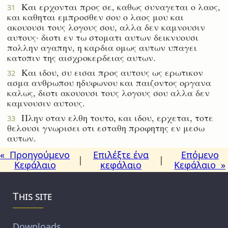
Και ερχονται προς σε, καθως συναγεται ο λαος,
31
και καθηται εμπροσθεν σου ο λαος μου και
ακουουσι τους λογους σου, αλλα δεν καμνουσιν
αυτους· διοτι εν τω στοματι αυτων δεικνυουσι
πολλην αγαπην, η καρδια ομως αυτων υπαγει
κατοπιν της αισχροκερδειας αυτων.
Και ιδου, συ εισαι προς αυτους ως ερωτικον
32
ασμα ανθρωπου ηδυφωνου και παιζοντος οργανα
καλως, διοτι ακουουσι τους λογους σου αλλα δεν
καμνουσιν αυτους.
Πλην οταν ελθη τουτο, και ιδου, ερχεται, τοτε
33
θελουσι γνωρισει οτι εσταθη προφητης εν μεσω
αυτων.
« Προηγούμενο
Επιλέξτε ένα
Επόμενο
|
|
Κεφάλαιο
κεφάλαιο
Κεφάλαιο »
This site
Downloads