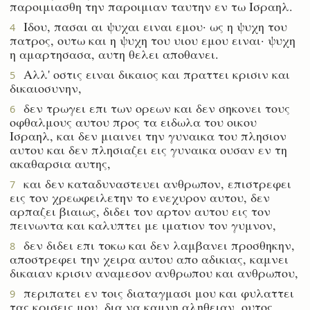
παροιμιασθη την παροιμιαν ταυτην εν τω Ισραηλ.
Ιδου, πασαι αι ψυχαι ειναι εμου· ως η ψυχη του
4
πατρος, ουτω και η ψυχη του υιου εμου ειναι· ψυχη
η αμαρτησασα, αυτη θελει αποθανει.
Αλλ' οστις ειναι δικαιος και πραττει κρισιν και
5
δικαιοσυνην,
δεν τρωγει επι των ορεων και δεν σηκονει τους
6
οφθαλμους αυτου προς τα ειδωλα του οικου
Ισραηλ, και δεν μιαινει την γυναικα του πλησιον
αυτου και δεν πλησιαζει εις γυναικα ουσαν εν τη
ακαθαρσια αυτης,
και δεν καταδυναστευει ανθρωπον, επιστρεφει
7
εις τον χρεωφειλετην το ενεχυρον αυτου, δεν
αρπαζει βιαιως, διδει τον αρτον αυτου εις τον
πεινωντα και καλυπτει με ιματιον τον γυμνον,
δεν διδει επι τοκω και δεν λαμβανει προσθηκην,
8
αποστρεφει την χειρα αυτου απο αδικιας, καμνει
δικαιαν κρισιν αναμεσον ανθρωπου και ανθρωπου,
περιπατει εν τοις διαταγμασι μου και φυλαττει
9
τας κρισεις μου, δια να καμνη αληθειαν, ουτος