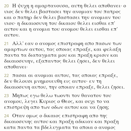
Η ψυχη η αμαρτανουσα, αυτη θελει αποθανει· ο
20
υιος δεν θελει βαστασει την ανομιαν του πατρος
και ο πατηρ δεν θελει βαστασει την ανομιαν του
υιου· η δικαιοσυνη του δικαιου θελει εισθαι επ'
αυτον και η ανομια του ανομου θελει εισθαι επ'
αυτον.
Αλλ' εαν ο ανομος επιστραφη απο πασων των
21
αμαρτιων αυτου, τας οποιας επραξε, και φυλαξη
παντα τα διαταγματα μου και πραξη κρισιν και
δικαιοσυνην, εξαπαντος θελει ζησει, δεν θελει
αποθανει·
πασαι αι ανομιαι αυτου, τας οποιας επραξε,
22
δεν θελουσι μνημονευθη εις αυτον· εν τη
δικαιοσυνη αυτου, την οποιαν επραξε, θελει ζησει.
Μηπως εγω θελω τωοντι τον θανατον του
23
ανομου, λεγει Κυριος ο Θεος, και ουχι το να
επιστρεψη απο των οδων αυτου και να ζηση;
Οταν ομως ο δικαιος επιστραφη απο της
24
δικαιοσυνης αυτου και πραξη αδικιαν και πραξη
κατα παντα τα βδελυγματα τα οποια ο ανομος