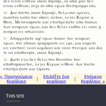
δεν ειναι ευθεια· οικος Ισραηλ, αι οδοι μου δεν
ειναι ευθειαι; ουχι αι οδοι υμων διεστραμμεναι;
Δια τουτο, οικος Ισραηλ, θελω σας κρινει,
30
εκαστον κατα τας οδους αυτου, λεγει Κυριος ο
Θεος. Μετανοησατε και επιστρεψατε απο πασων
των ανομιων υμων, και δεν θελει εισθαι εις εσας η
ανομια εις απωλειαν.
Απορριψατε αφ' υμων πασας τας ανομιας
31
υμων, τας οποιας ηνομησατε εις εμε, και καμετε
εις εαυτους νεαν καρδιαν και νεον πνευμα· και δια
τι να αποθανητε, οικος Ισραηλ;
Διοτι εγω δεν θελω τον θανατον του
32
αποθνησκοντος, λεγει Κυριος ο Θεος· δια τουτο
επιστρεψατε και ζησατε.
« Προηγούμενο
Επιλέξτε ένα
Επόμενο
|
|
Κεφάλαιο
κεφάλαιο
Κεφάλαιο »
This site