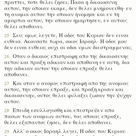
πραττει, τοτε θελει ζησει; Πασα η δικαιοσυνη
αυτου, την οποιαν εκαμε, δεν θελει μνημονευθη· εν
τη ανομια αυτου την οποιαν ηνομησε και εν τη
αμαρτια αυτου, την οποιαν ημαρτησεν, εν αυταις
θελει αποθανει.
Σεις ομως λεγετε, Η οδος του Κυριου δεν ειναι
25
ευθεια. Ακουσατε τωρα, οικος Ισραηλ· Η οδος μου
δεν ειναι ευθεια; ουχι αι οδοι υμων διεστραμμεναι;
Οταν ο δικαιος επιστραφη απο της δικαιοσυνης
26
αυτου και πραξη αδικιαν και αποθανη εν αυτη, δια
την αδικιαν αυτου την οποιαν επραξε θελει
αποθανει.
Και οταν ο ανομος επιστραφη απο της ανομιας
27
αυτου, την οποιαν επραξε, και πραξη κρισιν και
δικαιοσυνην, ουτος θελει φυλαξει ζωσαν την ψυχην
αυτου.
Επειδη εσυλλογισθη και επεστρεψεν απο
28
πασων των ανομιων αυτου, τας οποιας επραξε,
θελει εξαπαντος ζησει, δεν θελει αποθανει.
Αλλ' ο οικος Ισραηλ λεγει, Η οδος του Κυριου
29