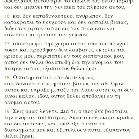
οφθαλμους αυτου προς τα ειδωλα του οικου Ισραηλ
και δεν μιαινει την γυναικα του πλησιον αυτου,
και δεν καταδυναστευει ανθρωπον, δεν
16
κατακρατει το ενεχυρον και δεν αρπαζει βιαιως,
διδει τον αρτον αυτου εις τον πεινωντα και
καλυπτει με ιματιον τον γυμνον,
αποστρεφει την χειρα αυτου απο του πτωχου,
17
τοκον και προσθηκην δεν λαμβανει, εκτελει τας
κρισεις μου, περιπατει εν τοις διαταγμασι μου,
ουτος δεν θελει θανατωθη δια την ανομιαν του
πατρος αυτου, εξαπαντος θελει ζησει.
Ο πατηρ αυτου, επειδη σκληρως
18
κατεδυναστευσεν, ηρπασε βιαιως τον αδελφον
αυτου και επραξε μεταξυ του λαου αυτου ο, τι δεν
ειναι καλον, ιδου, ουτος θελει αποθανει εν τη
ανομια αυτου.
Σεις ομως λεγετε, Δια τι; ο υιος δεν βασταζει
19
την ανομιαν του πατρος; Αφου ο υιος εκαμε κρισιν
και δικαιοσυνην, και εφυλαξε παντα τα
διαταγματα μου και εξετελεσεν αυτα, εξαπαντος
θελει ζησει.