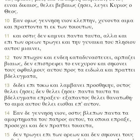
ειναι δικαιος, θελει βεβαιως ζησει, λεγει Κυριος ο
Θεος.
Εαν ομως γεννηση υιον κλεπτην, χυνοντα αιμα
10
και πραττοντα τι εκ των τοιουτων,
και οστις δεν καμνει παντα ταυτα, αλλα και
11
επι των ορεων τρωγει και την γυναικα του πλησιον
αυτου μιαινει,
τον πτωχον και ενδεη καταδυναστευει, αρπαζει
12
βιαιως, δεν επιστρεφει το ενεχυρον και σηκονει
τους οφθαλμους αυτου προς τα ειδωλα και πραττει
βδελυγματα,
διδει επι τοκω και λαμβανει προσθηκην, ουτος
13
θελει ζησει; δεν θελει ζησει· παντα ταυτα τα
βδελυγματα επραξεν· εξαπαντος θελει θανατωθη·
το αιμα αυτου θελει εισθαι επ' αυτον.
Εαν δε γεννηση υιον, οστις βλεπων παντα τα
14
αμαρτηματα του πατρος αυτου, τα οποια επραξε,
προσεχει και δεν πραττει τοιαυτα,
δεν τρωγει επι των ορεων και δεν σηκονει τους
15