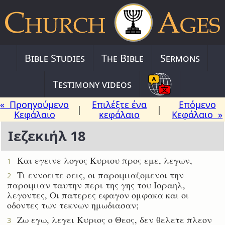
Bible Studies
The Bible
Sermons
Testimony videos
« Προηγούμενο
Επιλέξτε ένα
Επόμενο
|
|
Κεφάλαιο
κεφάλαιο
Κεφάλαιο »
Ιεζεκιήλ 18
Και εγεινε λογος Κυριου προς εμε, λεγων,
1
Τι εννοειτε σεις, οι παροιμιαζομενοι την
2
παροιμιαν ταυτην περι της γης του Ισραηλ,
λεγοντες, Οι πατερες εφαγον ομφακα και οι
οδοντες των τεκνων ημωδιασαν;
Ζω εγω, λεγει Κυριος ο Θεος, δεν θελετε πλεον
3