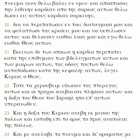
πνευμα νεον θελω βαλει εν υμιν· και αποσπασας
την λιθινην καρδιαν απο της σαρκος αυτων θελω
δωσει εις αυτους καρδιαν σαρκινην,
δια να περιπατωσιν εν τοις διαταγμασι μου και
20
να φυλαττωσι τας κρισεις μου και να εκτελωσιν
αυτας· και θελουσιν εισθαι λαος μου και εγω θελω
εισθαι Θεος αυτων.
Εκεινων δε των οποιων η καρδια περιπατει
21
κατα την επιθυμιαν των βδελυγματων αυτων και
των μιαρων αυτων, τας οδους τουτων θελω
ανταποδωσει κατα της κεφαλης αυτων, λεγει
Κυριος ο Θεος.
Τοτε τα χερουβειμ υψωσαν τας πτερυγας
22
αυτων και οι τροχοι ανεβαινον πλησιον αυτων· και
η δοξα του Θεου του Ισραηλ ητο επ' αυτων
υπερανωθεν.
Και η δοξα του Κυριου ανεβη εκ μεσου της
23
πολεως και εσταθη επι το ορος το προς ανατολας
της πολεως.
Και με ανελαβε το πνευμα και δι' οραματος με
24