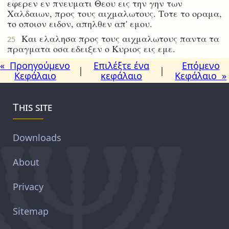
εφερεν εν πνευματι Θεου εις την γην των
Χαλδαιων, προς τους αιχμαλωτους. Τοτε το οραμα,
το οποιον ειδον, απηλθεν απ' εμου.
Και ελαλησα προς τους αιχμαλωτους παντα τα
25
πραγματα οσα εδειξεν ο Κυριος εις εμε.
« Προηγούμενο
Επιλέξτε ένα
Επόμενο
|
|
Κεφάλαιο
κεφάλαιο
Κεφάλαιο »
This site
Downloads
About
Privacy
Sitemap