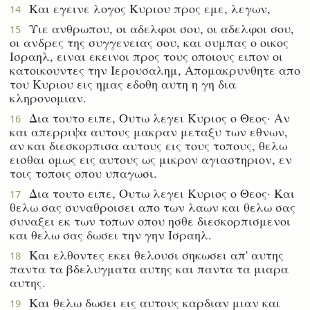
Και εγεινε λογος Κυριου προς εμε, λεγων,
14
Υιε ανθρωπου, οι αδελφοι σου, οι αδελφοι σου,
15
οι ανδρες της συγγενειας σου, και συμπας ο οικος
Ισραηλ, ειναι εκεινοι προς τους οποιους ειπον οι
κατοικουντες την Ιερουσαλημ, Απομακρυνθητε απο
του Κυριου εις ημας εδοθη αυτη η γη δια
κληρονομιαν.
Δια τουτο ειπε, Ουτω λεγει Κυριος ο Θεος· Αν
16
και απερριψα αυτους μακραν μεταξυ των εθνων,
αν και διεσκορπισα αυτους εις τους τοπους, θελω
εισθαι ομως εις αυτους ως μικρον αγιαστηριον, εν
τοις τοποις οπου υπαγωσι.
Δια τουτο ειπε, Ουτω λεγει Κυριος ο Θεος· Και
17
θελω σας συναθροισει απο των λαων και θελω σας
συναξει εκ των τοπων οπου ησθε διεσκορπισμενοι
και θελω σας δωσει την γην Ισραηλ.
Και ελθοντες εκει θελουσι σηκωσει απ' αυτης
18
παντα τα βδελυγματα αυτης και παντα τα μιαρα
αυτης.
Και θελω δωσει εις αυτους καρδιαν μιαν και
19