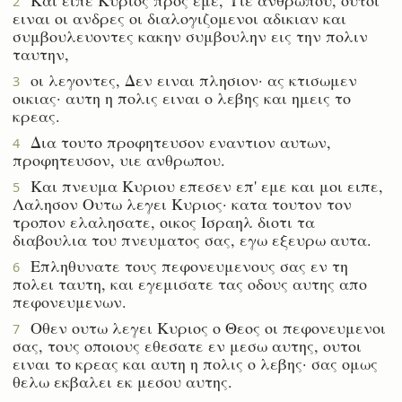
2
ειναι οι ανδρες οι διαλογιζομενοι αδικιαν και
συμβουλευοντες κακην συμβουλην εις την πολιν
ταυτην,
οι λεγοντες, Δεν ειναι πλησιον· ας κτισωμεν
3
οικιας· αυτη η πολις ειναι ο λεβης και ημεις το
κρεας.
Δια τουτο προφητευσον εναντιον αυτων,
4
προφητευσον, υιε ανθρωπου.
Και πνευμα Κυριου επεσεν επ' εμε και μοι ειπε,
5
Λαλησον Ουτω λεγει Κυριος· κατα τουτον τον
τροπον ελαλησατε, οικος Ισραηλ διοτι τα
διαβουλια του πνευματος σας, εγω εξευρω αυτα.
Επληθυνατε τους πεφονευμενους σας εν τη
6
πολει ταυτη, και εγεμισατε τας οδους αυτης απο
πεφονευμενων.
Οθεν ουτω λεγει Κυριος ο Θεος οι πεφονευμενοι
7
σας, τους οποιους εθεσατε εν μεσω αυτης, ουτοι
ειναι το κρεας και αυτη η πολις ο λεβης· σας ομως
θελω εκβαλει εκ μεσου αυτης.