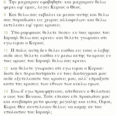
Την μαχαιραν εφοβηθητε· και μαχαιραν θελω
8
φερει εφ' υμας, λεγει Κυριος ο Θεος.
Και θελω σας εκβαλει εκ μεσου αυτης και θελω
9
σας παραδωσει εις χειρας αλλοφυλων· και θελω
εκτελεσει εφ' υμας κρισεις.
Υπο ρομφαιας θελετε πεσει· εν τοις οριοις του
10
Ισραηλ θελω σας κρινει· και θελετε γνωρισει οτι
εγω ειμαι ο Κυριος.
Η πολις αυτη δεν θελει εισθαι εις εσας ο λεβης
11
ουδε σεις θελετε εισθαι εν μεσω αυτης το κρεας εν
τοις οριοις του Ισραηλ θελω σας κρινει
και θελετε γνωρισει οτι εγω ειμαι ο Κυριος·
12
διοτι δεν περιεπατησατε εν τοις διαταγμασι μου
ουδε εξετελεσατε τας κρισεις μου, αλλ' επραξατε
κατα τας κρισεις των εθνων των κυκλω υμων.
Ενω δ' εγω προεφητευον, απεθανεν ο Φελατιας
13
ο υιος του Βεναια. Τοτε επεσον επι προσωπον μου
και ανεβοησα μετα φωνης μεγαλης και ειπα, Οιμοι,
Κυριε Θεε συντελειαν θελεις να καμης συ του
υπολοιπου του Ισραηλ;