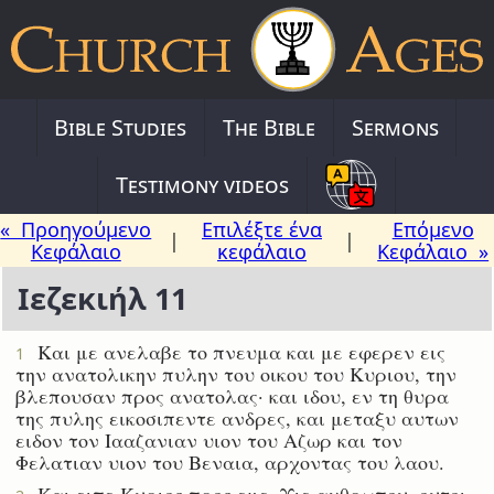
Bible Studies
The Bible
Sermons
Testimony videos
« Προηγούμενο
Επιλέξτε ένα
Επόμενο
|
|
Κεφάλαιο
κεφάλαιο
Κεφάλαιο »
Ιεζεκιήλ 11
Και με ανελαβε το πνευμα και με εφερεν εις
1
την ανατολικην πυλην του οικου του Κυριου, την
βλεπουσαν προς ανατολας· και ιδου, εν τη θυρα
της πυλης εικοσιπεντε ανδρες, και μεταξυ αυτων
ειδον τον Ιααζανιαν υιον του Αζωρ και τον
Φελατιαν υιον του Βεναια, αρχοντας του λαου.
Και ειπε Κυριος προς εμε, Υιε ανθρωπου, ουτοι