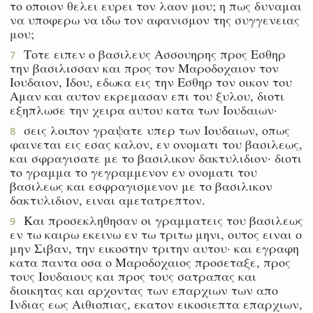
το οποιον θελει ευρει τον λαον μου; η πως δυναμαι
να υποφερω να ιδω τον αφανισμον της συγγενειας
μου;
Τοτε ειπεν ο βασιλευς Ασσουηρης προς Εσθηρ
7
την βασιλισσαν και προς τον Μαροδοχαιον τον
Ιουδαιον, Ιδου, εδωκα εις την Εσθηρ τον οικον του
Αμαν και αυτον εκρεμασαν επι του ξυλου, διοτι
εξηπλωσε την χειρα αυτου κατα των Ιουδαιων·
σεις λοιπον γραψατε υπερ των Ιουδαιων, οπως
8
φαινεται εις εσας καλον, εν ονοματι του βασιλεως,
και σφραγισατε με το βασιλικον δακτυλιδιον· διοτι
το γραμμα το γεγραμμενον εν ονοματι του
βασιλεως και εσφραγισμενον με το βασιλικον
δακτυλιδιον, ειναι αμετατρεπτον.
Και προσεκληθησαν οι γραμματεις του βασιλεως
9
εν τω καιρω εκεινω εν τω τριτω μηνι, ουτος ειναι ο
μην Σιβαν, την εικοστην τριτην αυτου· και εγραφη
κατα παντα οσα ο Μαροδοχαιος προσεταξε, προς
τους Ιουδαιους και προς τους σατραπας και
διοικητας και αρχοντας των επαρχιων των απο
Ινδιας εως Αιθιοπιας, εκατον εικοσιεπτα επαρχιων,