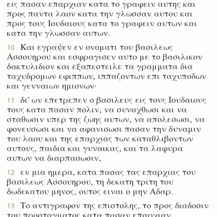
εις πασαν επαρχιαν κατα το γραφειν αυτης και
προς παντα λαον κατα την γλωσσαν αυτου και
προς τους Ιουδαιους κατα το γραφειν αυτων και
κατα την γλωσσαν αυτων.
Και εγραψεν εν ονοματι του βασιλεως
10
Ασσουηρου και εσφραγισεν αυτο με το βασιλικον
δακτυλιδιον και εξαπεστειλε τα γραμματα δια
ταχυδρομων εφιππων, ιππαζοντων επι ταχυποδων
και γενναιων ημιονων·
δι' ων επετρεπεν ο βασιλευς εις τους Ιουδαιους
11
τους κατα πασαν πολιν, να συναχθωσι και να
σταθωσιν υπερ της ζωης αυτων, να απολεσωσι, να
φονευσωσι και να αφανισωσι πασαν την δυναμιν
του λαου και της επαρχιας των καταθλιβοντων
αυτους, παιδια και γυναικας, και τα λαφυρα
αυτων να διαρπασωσιν,
εν μια ημερα, κατα πασας τας επαρχιας του
12
βασιλεως Ασσουηρου, τη δεκατη τριτη του
δωδεκατου μηνος, ουτος ειναι ο μην Αδαρ.
Το αντιγραφον της επιστολης, το προς διαδοσιν
13
του προσταγματος κατα πασαν επαρχιαν,