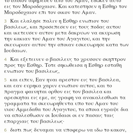
εις τον Μαροδοχαιον. Και κατεστησεν η Εσθηρ τον
Μαροδοχαιον επι τον οικον του Αμαν.
Και ελαλησε παλιν η Εσθηρ ενωπιον του
3
βασιλεως, και προσεπεσεν εις τους ποδας αυτου
και ικετευσεν αυτον μετα δακρυων να ακυρωση
την κακιαν του Αμαν του Αγαγιτου, και την
σκευωριαν αυτου την οποιαν εσκευωρησε κατα των
Ιουδαιων.
Και εξετεινεν ο βασιλευς το χρυσουν σκηπτρον
4
προς την Εσθηρ. Τοτε σηκωθεισα η Εσθηρ εσταθη
ενωπιον του βασιλεως,
και ειπεν, Εαν ηναι αρεστον εις τον βασιλεα,
5
και εαν ευρηκα χαριν ενωπιον αυτου, και το
πραγμα φαινηται ορθον εις τον βασιλεα και
αρεσκηται εις εμε, ας γραφη να ανακαλεσθωσι τα
γραμματα τα σκευωρηθεντα υπο του Αμαν του
υιου Αμμεδαθα του Αγαγιτου, τα οποια εγραψε δια
να απολεσθωσιν οι Ιουδαιοι οι εν πασαις ταις
επαρχιαις του βασιλεως·
διοτι πως δυναμαι να υποφερω να ιδω το κακον,
6