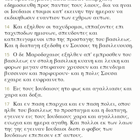
εδημοσιευθη προς παντας τους λαους, δια να ηναι
οι Ιουδαιοι ετοιμοι κατ' εκεινην την ημεραν να
εκδικηθωσιν εναντιον των εχθρων αυτων.
Και εξηλθον οι ταχυδρομοι, ιππαζοντες επι
14
ταχυποδων ημιονων, σπευδοντες και
κατεπειγομενοι υπο της προσταγης του βασιλεως.
Και η διαταγη εξεδοθη εν Σουσοις τη βασιλευουση.
Ο δε Μαροδοχαιος εξηλθεν απ' εμπροσθεν του
15
βασιλεως εν στολη βασιλικη κυανη και λευκη και
φορων μεγαν στεφανον χρυσουν και επενδυμα
βυσσινον και πορφυρουν· και η πολις Σουσα
εχαιρε και ευφραινετο.
Εις τους Ιουδαιους ητο φως και αγαλλιασις και
16
χαρα και δοξα.
Και εν παση επαρχια και εν παση πολει, οπου
17
ηλθε του βασιλεως το προσταγμα και η διαταγη,
εγεινεν εις τους Ιουδαιους χαρα και αγαλλιασις,
ευωχια και ημερα αγαθη. Και πολλοι εκ των λαων
της γης εγειναν Ιουδαιοι διοτι ο φοβος των
Ιουδαιων επεπεσεν επ' αυτους.