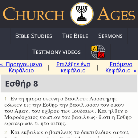
Bible Studies
The Bible
Sermons
Testimony videos
« Προηγούμενο
Επιλέξτε ένα
Επόμενο
|
|
Κεφάλαιο
κεφάλαιο
Κεφάλαιο »
Εσθήρ 8
Εν τη ημερα εκεινη ο βασιλευς Ασσουηρης
1
εδωκεν εις την Εσθηρ την βασιλισσαν τον οικον
του Αμαν, του εχθρου των Ιουδαιων. Και ηλθεν ο
Μαροδοχαιος ενωπιον του βασιλεως· διοτι η Εσθηρ
εφανερωσε τι ητο αυτης.
Και εκβαλων ο βασιλευς το δακτυλιδιον αυτου,
2
το οποιον αφηρεσεν απο του Αμαν, εδωκεν αυτο