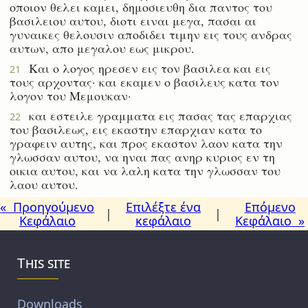
οποιον θελει καμει, δημοσιευθη δια παντος του
βασιλειου αυτου, διοτι ειναι μεγα, πασαι αι
γυναικες θελουσιν αποδιδει τιμην εις τους ανδρας
αυτων, απο μεγαλου εως μικρου.
Και ο λογος ηρεσεν εις τον βασιλεα και εις
21
τους αρχοντας· και εκαμεν ο βασιλευς κατα τον
λογον του Μεμουκαν·
και εστειλε γραμματα εις πασας τας επαρχιας
22
του βασιλεως, εις εκαστην επαρχιαν κατα το
γραφειν αυτης, και προς εκαστον λαον κατα την
γλωσσαν αυτου, να ηναι πας ανηρ κυριος εν τη
οικια αυτου, και να λαλη κατα την γλωσσαν του
λαου αυτου.
« Προηγούμενο
Επιλέξτε ένα
Επόμενο
|
|
Κεφάλαιο
κεφάλαιο
Κεφάλαιο »
This site
Downloads