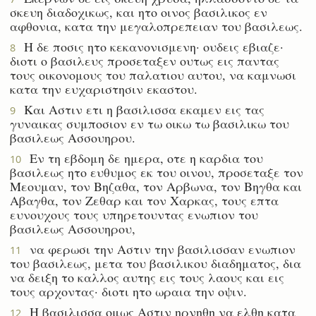
σκευη διαδοχικως, και ητο οινος βασιλικος εν
αφθονια, κατα την μεγαλοπρεπειαν του βασιλεως.
Η δε ποσις ητο κεκανονισμενη· ουδεις εβιαζε·
8
διοτι ο βασιλευς προσεταξεν ουτως εις παντας
τους οικονομους του παλατιου αυτου, να καμνωσι
κατα την ευχαριστησιν εκαστου.
Και Αστιν ετι η βασιλισσα εκαμεν εις τας
9
γυναικας συμποσιον εν τω οικω τω βασιλικω του
βασιλεως Ασσουηρου.
Εν τη εβδομη δε ημερα, οτε η καρδια του
10
βασιλεως ητο ευθυμος εκ του οινου, προσεταξε τον
Μεουμαν, τον Βηζαθα, τον Αρβωνα, τον Βηγθα και
Αβαγθα, τον Ζεθαρ και τον Χαρκας, τους επτα
ευνουχους τους υπηρετουντας ενωπιον του
βασιλεως Ασσουηρου,
να φερωσι την Αστιν την βασιλισσαν ενωπιον
11
του βασιλεως, μετα του βασιλικου διαδηματος, δια
να δειξη το καλλος αυτης εις τους λαους και εις
τους αρχοντας· διοτι ητο ωραια την οψιν.
Η βασιλισσα ομως Αστιν ηρνηθη να ελθη κατα
12