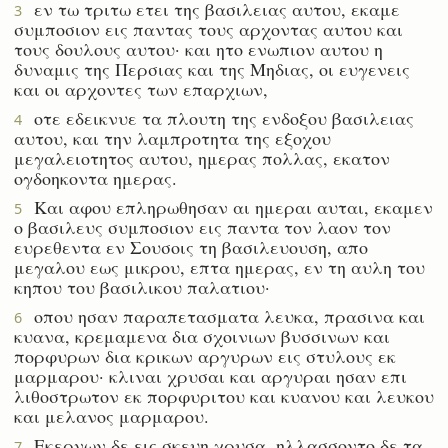
εν τω τριτω ετει της βασιλειας αυτου, εκαμε
3
συμποσιον εις παντας τους αρχοντας αυτου και
τους δουλους αυτου· και ητο ενωπιον αυτου η
δυναμις της Περσιας και της Μηδιας, οι ευγενεις
και οι αρχοντες των επαρχιων,
οτε εδεικνυε τα πλουτη της ενδοξου βασιλειας
4
αυτου, και την λαμπροτητα της εξοχου
μεγαλειοτητος αυτου, ημερας πολλας, εκατον
ογδοηκοντα ημερας.
Και αφου επληρωθησαν αι ημεραι αυται, εκαμεν
5
ο βασιλευς συμποσιον εις παντα τον λαον τον
ευρεθεντα εν Σουσοις τη βασιλευουση, απο
μεγαλου εως μικρου, επτα ημερας, εν τη αυλη του
κηπου του βασιλικου παλατιου·
οπου ησαν παραπετασματα λευκα, πρασινα και
6
κυανα, κρεμαμενα δια σχοινιων βυσσινων και
πορφυρων δια κρικων αργυρων εις στυλους εκ
μαρμαρου· κλιναι χρυσαι και αργυραι ησαν επι
λιθοστρωτον εκ πορφυριτου και κυανου και λευκου
και μελανος μαρμαρου.
Εκερνων δε εις σκευη χρυσα, ηλλασσοντο δε τα
7