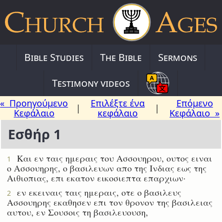
Bible Studies
The Bible
Sermons
Testimony videos
« Προηγούμενο
Επιλέξτε ένα
Επόμενο
|
|
Κεφάλαιο
κεφάλαιο
Κεφάλαιο »
Εσθήρ 1
Και εν ταις ημεραις του Ασσουηρου, ουτος ειναι
1
ο Ασσουηρης, ο βασιλευων απο της Ινδιας εως της
Αιθιοπιας, επι εκατον εικοσιεπτα επαρχιων·
εν εκειναις ταις ημεραις, οτε ο βασιλευς
2
Ασσουηρης εκαθησεν επι τον θρονον της βασιλειας
αυτου, εν Σουσοις τη βασιλευουση,