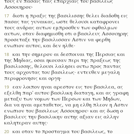
τους εν πασαις ταις επαρχιαις του βασιλεως
Ασσουηρου·
διοτι η πραξις της βασιλισσης θελει διαδοθη εις
17
πασας τας γυναικας, ωστε θελουσι καταφρονει
τους ανδρας αυτων εμπροσθεν των οφθαλμων
αυτων, οταν διαφημισθη οτι ο βασιλευς Ασσουηρης
προσεταξε την βασιλισσαν Αστιν να φερθη
ενωπιον αυτου, και δεν ηλθε·
και την σημερον αι δεσποιναι της Περσιας και
18
της Μηδιας, οσαι ηκουσαν περι της πραξεως της
βασιλισσης, θελουσι λαλησει ουτω προς παντας
τους αρχοντας του βασιλεως· εντευθεν μεγαλη
περιφρονησις και οργη·
εαν λοιπον ηναι αρεστον εις τον βασιλεα, ας
19
εξελθη παρ' αυτου βασιλικη διαταγη, και ας γραφη
μεταξυ των νομων των Περσων και των Μηδων,
δια να ηναι αμεταθετος, να μη ελθη πλεον η Αστιν
ενωπιον του βασιλεως Ασσουηρου· και ας δωση ο
βασιλευς την βασιλικην αυτης αξιαν εις αλλην
καλητεραν αυτης·
και οταν το προσταγμα του βασιλεως, το
20