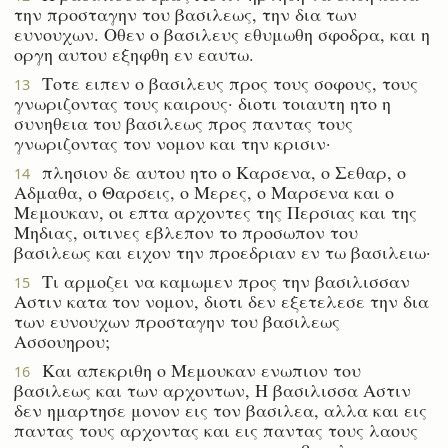
την προσταγην του βασιλεως, την δια των
ευνουχων. Οθεν ο βασιλευς εθυμωθη σφοδρα, και η
οργη αυτου εξηφθη εν εαυτω.
Τοτε ειπεν ο βασιλευς προς τους σοφους, τους
13
γνωριζοντας τους καιρους· διοτι τοιαυτη ητο η
συνηθεια του βασιλεως προς παντας τους
γνωριζοντας τον νομον και την κρισιν·
πλησιον δε αυτου ητο ο Καρσενα, ο Σεθαρ, ο
14
Αδμαθα, ο Θαρσεις, ο Μερες, ο Μαρσενα και ο
Μεμουκαν, οι επτα αρχοντες της Περσιας και της
Μηδιας, οιτινες εβλεπον το προσωπον του
βασιλεως και ειχον την προεδριαν εν τω βασιλειω·
Τι αρμοζει να καμωμεν προς την βασιλισσαν
15
Αστιν κατα τον νομον, διοτι δεν εξετελεσε την δια
των ευνουχων προσταγην του βασιλεως
Ασσουηρου;
Και απεκριθη ο Μεμουκαν ενωπιον του
16
βασιλεως και των αρχοντων, Η βασιλισσα Αστιν
δεν ημαρτησε μονον εις τον βασιλεα, αλλα και εις
παντας τους αρχοντας και εις παντας τους λαους