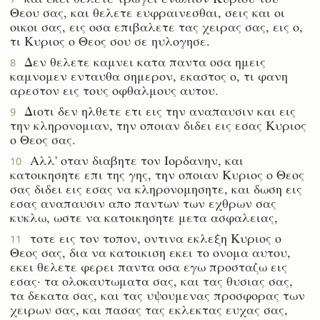
Θεου σας, και θελετε ευφραινεσθαι, σεις και οι
οικοι σας, εις οσα επιβαλετε τας χειρας σας, εις ο,
τι Κυριος ο Θεος σου σε ηυλογησε.
Δεν θελετε καμνει κατα παντα οσα ημεις
8
καμνομεν ενταυθα σημερον, εκαστος ο, τι φανη
αρεστον εις τους οφθαλμους αυτου.
Διοτι δεν ηλθετε ετι εις την αναπαυσιν και εις
9
την κληρονομιαν, την οποιαν διδει εις εσας Κυριος
ο Θεος σας.
Αλλ' οταν διαβητε τον Ιορδανην, και
10
κατοικησητε επι της γης, την οποιαν Κυριος ο Θεος
σας διδει εις εσας να κληρονομησητε, και δωση εις
εσας αναπαυσιν απο παντων των εχθρων σας
κυκλω, ωστε να κατοικησητε μετα ασφαλειας,
τοτε εις τον τοπον, οντινα εκλεξη Κυριος ο
11
Θεος σας, δια να κατοικιση εκει το ονομα αυτου,
εκει θελετε φερει παντα οσα εγω προσταζω εις
εσας· τα ολοκαυτωματα σας, και τας θυσιας σας,
τα δεκατα σας, και τας υψουμενας προσφορας των
χειρων σας, και πασας τας εκλεκτας ευχας σας,