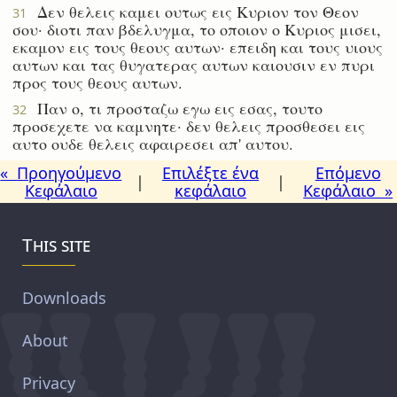
Δεν θελεις καμει ουτως εις Κυριον τον Θεον
31
σου· διοτι παν βδελυγμα, το οποιον ο Κυριος μισει,
εκαμον εις τους θεους αυτων· επειδη και τους υιους
αυτων και τας θυγατερας αυτων καιουσιν εν πυρι
προς τους θεους αυτων.
Παν ο, τι προσταζω εγω εις εσας, τουτο
32
προσεχετε να καμνητε· δεν θελεις προσθεσει εις
αυτο ουδε θελεις αφαιρεσει απ' αυτου.
« Προηγούμενο
Επιλέξτε ένα
Επόμενο
|
|
Κεφάλαιο
κεφάλαιο
Κεφάλαιο »
This site
Downloads
About
Privacy