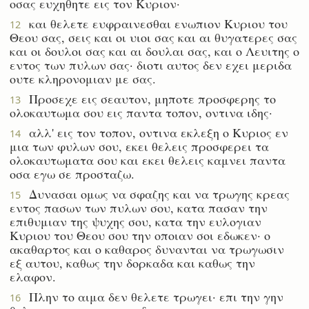
οσας ευχηθητε εις τον Κυριον·
και θελετε ευφραινεσθαι ενωπιον Κυριου του
12
Θεου σας, σεις και οι υιοι σας και αι θυγατερες σας
και οι δουλοι σας και αι δουλαι σας, και ο Λευιτης ο
εντος των πυλων σας· διοτι αυτος δεν εχει μεριδα
ουτε κληρονομιαν με σας.
Προσεχε εις σεαυτον, μηποτε προσφερης το
13
ολοκαυτωμα σου εις παντα τοπον, οντινα ιδης·
αλλ' εις τον τοπον, οντινα εκλεξη ο Κυριος εν
14
μια των φυλων σου, εκει θελεις προσφερει τα
ολοκαυτωματα σου και εκει θελεις καμνει παντα
οσα εγω σε προσταζω.
Δυνασαι ομως να σφαζης και να τρωγης κρεας
15
εντος πασων των πυλων σου, κατα πασαν την
επιθυμιαν της ψυχης σου, κατα την ευλογιαν
Κυριου του Θεου σου την οποιαν σοι εδωκεν· ο
ακαθαρτος και ο καθαρος δυνανται να τρωγωσιν
εξ αυτου, καθως την δορκαδα και καθως την
ελαφον.
Πλην το αιμα δεν θελετε τρωγει· επι την γην
16