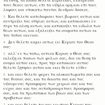
τους θεους αυτων, επι τα υψηλα ορη και επι τους
λοφους και υποκατω παντος δενδρου δασεος.
Και θελετε κατεδαφισει τους βωμους αυτων και
3
συντριψει τας στηλας αυτων, και κατακαυσει εν
πυρι τα αλση αυτων, και κατακοψει τα ειδωλα των
θεων αυτων, και εξαλειψει τα ονοματα αυτων εκ
του τοπου εκεινου.
Δεν θελετε καμει ουτως εις Κυριον τον Θεον
4
σας·
αλλ' εν τω τοπω, οντινα Κυριος ο Θεος σας
5
εκλεξη εκ πασων των φυλων σας, δια να θεση το
ονομα αυτου εκει, προς την κατοικιαν αυτου
θελετε ζητησει αυτον και εκει θελετε ελθει·
και εκει θελετε φερει τα ολοκαυτωματα σας και
6
τας θυσιας σας, και τα δεκατα σας και τας
υψουμενας προσφορας των χειρων σας και τας
ευχας σας και τας αυτοπροαιρετους προσφορας
σας, και τα πρωτοτοκα των βοων σας και των
προβατων σας·
και εκει θελετε τρωγει ενωπιον Κυριου του
7