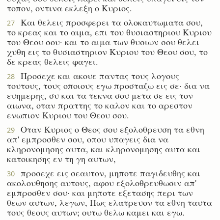
τοπον, οντινα εκλεξη ο Κυριος.
Και θελεις προσφερει τα ολοκαυτωματα σου,
27
το κρεας και το αιμα, επι του θυσιαστηριου Κυριου
του Θεου σου· και το αιμα των θυσιων σου θελει
χυθη εις το θυσιαστηριον Κυριου του Θεου σου, το
δε κρεας θελεις φαγει.
Προσεχε και ακουε παντας τους λογους
28
τουτους, τους οποιους εγω προσταζω εις σε· δια να
ευημερης, συ και τα τεκνα σου μετα σε εις τον
αιωνα, οταν πραττης το καλον και το αρεστον
ενωπιον Κυριου του Θεου σου.
Οταν Κυριος ο Θεος σου εξολοθρευση τα εθνη
29
απ' εμπροσθεν σου, οπου υπαγεις δια να
κληρονομησης αυτα, και κληρονομησης αυτα και
κατοικησης εν τη γη αυτων,
προσεχε εις σεαυτον, μηποτε παγιδευθης και
30
ακολουθησης αυτους, αφου εξολοθρευθωσιν απ'
εμπροσθεν σου· και μηποτε εξετασης περι των
θεων αυτων, λεγων, Πως ελατρευον τα εθνη ταυτα
τους θεους αυτων; ουτω θελω καμει και εγω.