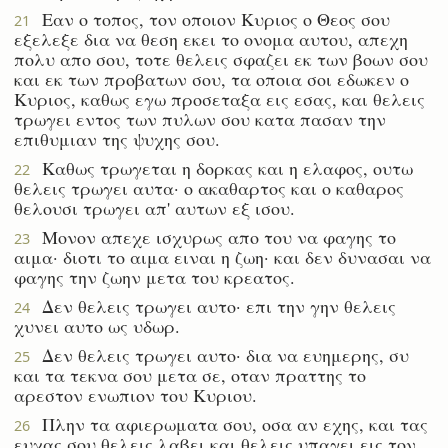
Εαν ο τοπος, τον οποιον Κυριος ο Θεος σου
21
εξελεξε δια να θεση εκει το ονομα αυτου, απεχη
πολυ απο σου, τοτε θελεις σφαζει εκ των βοων σου
και εκ των προβατων σου, τα οποια σοι εδωκεν ο
Κυριος, καθως εγω προσεταξα εις εσας, και θελεις
τρωγει εντος των πυλων σου κατα πασαν την
επιθυμιαν της ψυχης σου.
Καθως τρωγεται η δορκας και η ελαφος, ουτω
22
θελεις τρωγει αυτα· ο ακαθαρτος και ο καθαρος
θελουσι τρωγει απ' αυτων εξ ισου.
Μονον απεχε ισχυρως απο του να φαγης το
23
αιμα· διοτι το αιμα ειναι η ζωη· και δεν δυνασαι να
φαγης την ζωην μετα του κρεατος.
Δεν θελεις τρωγει αυτο· επι την γην θελεις
24
χυνει αυτο ως υδωρ.
Δεν θελεις τρωγει αυτο· δια να ευημερης, συ
25
και τα τεκνα σου μετα σε, οταν πραττης το
αρεστον ενωπιον του Κυριου.
Πλην τα αφιερωματα σου, οσα αν εχης, και τας
26
ευχας σου θελεις λαβει και θελεις υπαγει εις τον