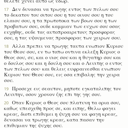
θελετε χυνει αυτο ως υδωρ.
Δεν δυνασαι να τρωγης εντος των πυλων σου
17
το δεκατον του σιτου σου η του οινου σου η του
ελαιου σου, η τα πρωτοτοκα των βοων σου η των
προβατων σου, ουδε καμμιαν των ευχων σου οσας
ευχηθης, ουδε τας αυτοπροαιρετους προσφορας
σου, η τας υψουμενας προσφορας των χειρων σου.
Αλλα πρεπει να τρωγης ταυτα ενωπιον Κυριου
18
του Θεου σου, εν τω τοπω οντινα εκλεξη Κυριος ο
Θεος σου, συ, και ο υιος σου και η θυγατηρ σου και
ο δουλος σου και η δουλη σου και ο Λευιτης ο εντος
των πυλων σου· και θελεις ευφραινεσθαι ενωπιον
Κυριου του Θεου σου, εις οσα επιβαλης την χειρα
σου.
Προσεχε εις σεαυτον, μηποτε εγκαταλιπης τον
19
Λευιτην, οσον χρονον ζης επι της γης σου.
Οταν Κυριος ο Θεος σου πλατυνη τα ορια σου,
20
καθως υπεσχεθη προς σε, και ειπης, Θελω φαγει
κρεας, διοτι επιθυμει η ψυχη σου να φαγη κρεας,
δυνασαι να τρωγης κρεας, κατα πασαν την
επιθυμιαν της ψυχης σου.